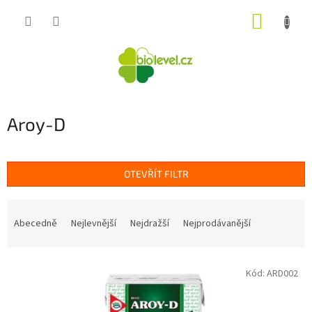
Přejít
NÁKUP
na
obsah
KOŠÍK
Aroy-D
OTEVŘÍT FILTR
Ř
a
Abecedně
Nejlevnější
Nejdražší
Nejprodávanější
z
e
V
n
Kód:
ARD002
ý
í
p
p