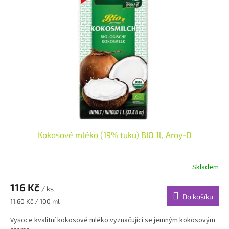
i
r
s
o
p
d
r
u
o
k
d
t
u
ů
k
t
ů
Kokosové mléko (19% tuku) BIO 1l, Aroy-D
Skladem
116 Kč
/ ks
Do košíku
Měrná
11,60 Kč / 100 ml
cena:
Vysoce kvalitní kokosové mléko vyznačující se jemným kokosovým