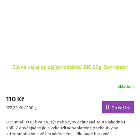
Sůl na vejce od zajíce (dózička) BIO 90g, Sonnentor
Skladem
110 Kč
Měrná
122,22 Kč / 100 g
Do košíku
cena:
Ochutnali jste již vejce, sýr nebo ryby ochucené touto lahodnou
solí? Z obyčejného jídla vykouzlí neodolatelné pochoutky se
středomořským svěžím nádechem. Jídlo bude barevně...