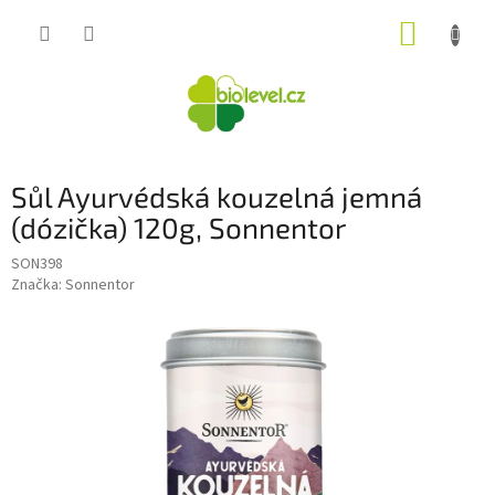
Přejít
NÁKUP
na
obsah
KOŠÍK
Sůl Ayurvédská kouzelná jemná
(dózička) 120g, Sonnentor
SON398
Značka:
Sonnentor