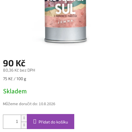
90 Kč
80,36 Kč bez DPH
Měrná
75 Kč / 100 g
cena:
Skladem
Můžeme doručit do:
10.8.2026
Přidat do košíku