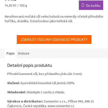
Měrná
14,20 Kč / 100 g
Do košíku
cena:
Nerafinovaná mořská sůl velmi bohatá na minerály včetně přírodního
hořčíku, draslíku. Označována i jako keltská sůl.
ZOBRAZIT VŠECHNY SOUVISEJÍCÍ PRODUKTY
Popis
Diskuze
Detailní popis produktu
Přírodní kamenná sůl, bez přidaného jódu (do 3 mm).
Složení:
Ayurvédská kouzelná sůl jemná 100%
.
Skladování:
Skladujte v suchu a chladu.
Výrobce a distributor:
Sonnentor s.r.o., Příhon 943, 696 15
Čejkovice, Česká republika. www.sonnentor.cz