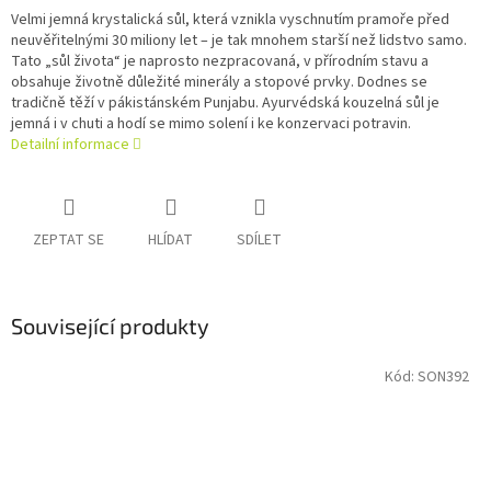
Velmi jemná krystalická sůl, která vznikla vyschnutím pramoře před
neuvěřitelnými 30 miliony let – je tak mnohem starší než lidstvo samo.
Tato „sůl života“ je naprosto nezpracovaná, v přírodním stavu a
obsahuje životně důležité minerály a stopové prvky. Dodnes se
tradičně těží v pákistánském Punjabu. Ayurvédská kouzelná sůl je
jemná i v chuti a hodí se mimo solení i ke konzervaci potravin.
Detailní informace
ZEPTAT SE
HLÍDAT
SDÍLET
Související produkty
Kód:
SON392