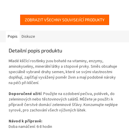
ZOBRAZIT VŠECHNY SOUVISEJÍCÍ PRODUKTY
Popis
Diskuze
Detailní popis produktu
Mladé klíčící rostlinky jsou bohaté na vitaminy, enzymy,
aminokyseliny, minerální látky a stopové prvky. Směs obsahuje
speciálně vybrané druhy semen, které se svými vlastnostmi
doplňují, zajišťují vyvážený poměr živin a mají podobné nároky
na péči při klíčení.
Doporučené užití
: Použijte na ozdobení pečiva, polévek, do
zeleninových nebo těstovinových salátů. Můžete je použít i k
přípravě čerstvé domácí zeleninové šťávy. Konzumujte nejlépe
syrové, pro zachování všech výživných látek.
Návod k přípravě:
Doba namáčení: 6-8 hodin