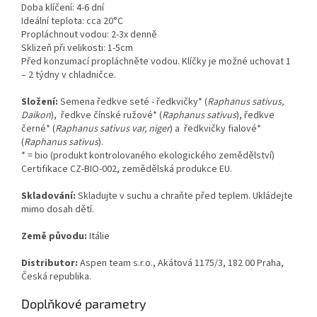
Doba klíčení: 4-6 dní
Ideální teplota: cca 20°C
Propláchnout vodou: 2-3x denně
Sklizeň při velikosti: 1-5cm
Před konzumací propláchněte vodou. Klíčky je možné uchovat 1
– 2 týdny v chladničce.
Složení:
Semena ředkve seté - ředkvičky* (
Raphanus sativus,
Daikon
), ředkve čínské ružové* (
Raphanus sativus
), ředkve
černé* (
Raphanus sativus var, niger
) a ředkvičky fialové*
(
Raphanus sativus
).
* = bio (produkt kontrolovaného ekologického zemědělství)
Certifikace CZ-BIO-002, zemědělská produkce EU.
Skladování:
Skladujte v suchu a chraňte před teplem. Ukládejte
mimo dosah dětí.
Země původu:
Itálie
Distributor:
Aspen team s.r.o., Akátová 1175/3, 182 00 Praha,
Česká republika.
Doplňkové parametry