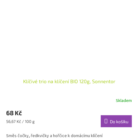
Klíčivé trio na klíčení BIO 120g, Sonnentor
Skladem
68 Kč
Měrná
56,67 Kč / 100 g
Do košíku
cena:
Směs čočky, ředkvičky a hořčice k domácímu klíčení