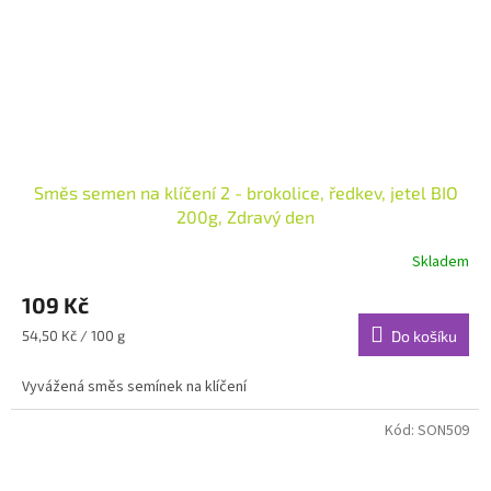
Směs semen na klíčení 2 - brokolice, ředkev, jetel BIO
200g, Zdravý den
Skladem
109 Kč
Měrná
54,50 Kč / 100 g
Do košíku
cena:
Vyvážená směs semínek na klíčení
Kód:
SON509