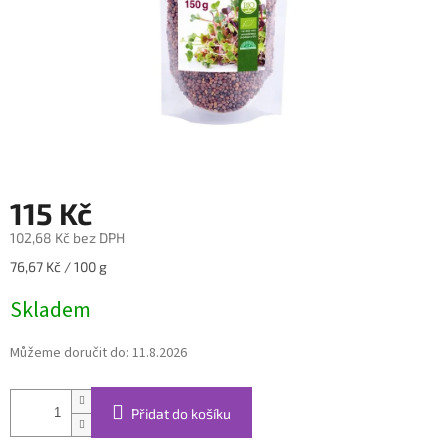
115 Kč
102,68 Kč bez DPH
Měrná
76,67 Kč / 100 g
cena:
Skladem
Můžeme doručit do:
11.8.2026
Přidat do košíku