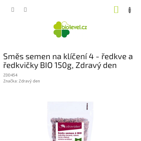
Přejít
NÁKUP
na
obsah
KOŠÍK
Směs semen na klíčení 4 - ředkve a
ředkvičky BIO 150g, Zdravý den
ZDD454
Značka:
Zdravý den