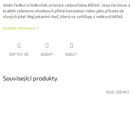
Směs ředkví a ředkviček určená k celoročnímu klíčení. Jsou čerstvou a
kvalitní zeleninou vhodnou k přímé konzumaci nebo jako přísada do
různých jídel. Mají pikantní chuť, která se zvětšuje s velikostí klíčků.
Detailní informace
ZEPTAT SE
HLÍDAT
SDÍLET
Související produkty
Kód:
ZDD452