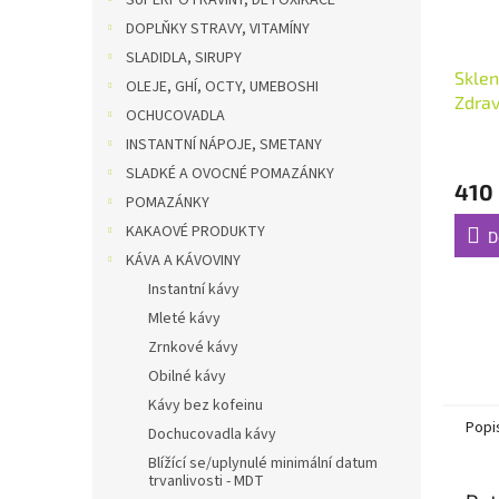
SUPERPOTRAVINY, DETOXIKACE
DOPLŇKY STRAVY, VITAMÍNY
SLADIDLA, SIRUPY
Sklen
OLEJE, GHÍ, OCTY, UMEBOSHI
Zdrav
OCHUCOVADLA
INSTANTNÍ NÁPOJE, SMETANY
SLADKÉ A OVOCNÉ POMAZÁNKY
410
POMAZÁNKY
KAKAOVÉ PRODUKTY
D
KÁVA A KÁVOVINY
Instantní kávy
Mleté kávy
Zrnkové kávy
Obilné kávy
Kávy bez kofeinu
Popi
Dochucovadla kávy
Blížící se/uplynulé minimální datum
trvanlivosti - MDT