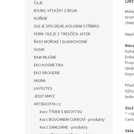
Det
ČAJE
BYLINY, VÝTAŽKY Z BYLIN
Máte
Arom
KOŘENÍ
chle
OLEJE SPECIÁLNÍ, KOLOIDNÍ STŘÍBRO
FERM. OLEJE Z TRESČÍCH JATER
Neple
ŘASY MOŘSKÉ I SLADKOVODNÍ
Návo
SUSHI
Doba
Doba 
RAW MLSÁNÍ
Prop
EKO KOSMETIKA
Ideál
EKO DROGERIE
Dopo
AKUNA
Před
LAVYLITES
Výho
JEDLÝ HMYZ
ledni
ARTBUCHTA.cz
Slož
kurz TÝDEN S BUCHTOU
* = 
Kurz BOUCHNEM CUKROVÍ - produkty
Cert
Kurz ZAMLSÁME - produkty
Skla