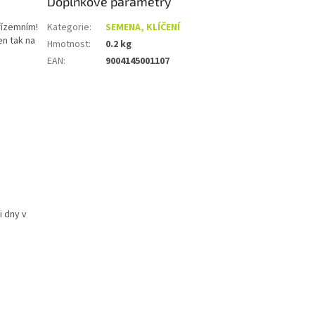
Doplňkové parametry
přízemním!
Kategorie
:
SEMENA, KLÍČENÍ
en tak na
Hmotnost
:
0.2 kg
EAN
:
9004145001107
i dny v