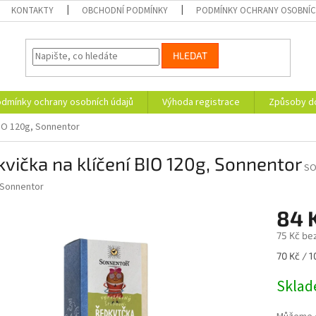
KONTAKTY
OBCHODNÍ PODMÍNKY
PODMÍNKY OCHRANY OSOBNÍC
HLEDAT
dmínky ochrany osobních údajů
Výhoda registrace
Způsoby d
BIO 120g, Sonnentor
vička na klíčení BIO 120g, Sonnentor
SO
Sonnentor
84 
75 Kč be
Měrná
70 Kč / 1
cena:
Skla