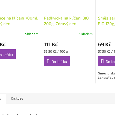
ice na klíčení 700ml,
Ředkvička na klíčení BIO
Směs sem
ý den
200g, Zdravý den
BIO 120g
Skladem
Skladem
 Kč
111 Kč
69 Kč
Měrná
Měrná
55,50 Kč / 100 g
57,50 Kč / 
o košíku
cena:
cena:
Do košíku
Do ko
Směs píska
ředkviček 
s
Diskuze