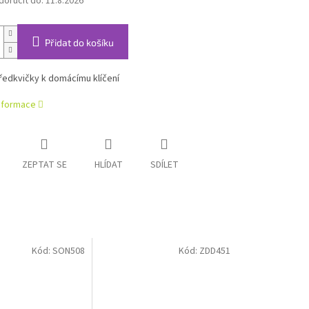
oručit do:
11.8.2026
Přidat do košíku
ředkvičky k domácímu klíčení
informace
ZEPTAT SE
HLÍDAT
SDÍLET
Kód:
SON508
Kód:
ZDD451