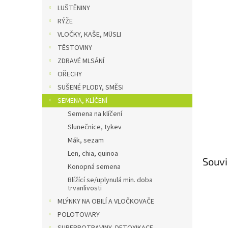
n
LUŠTĚNINY
e
RÝŽE
l
VLOČKY, KAŠE, MÜSLI
TĚSTOVINY
ZDRAVÉ MLSÁNÍ
OŘECHY
SUŠENÉ PLODY, SMĚSI
SEMENA, KLÍČENÍ
Semena na klíčení
Slunečnice, tykev
Mák, sezam
Len, chia, quinoa
Souvi
Konopná semena
Blížící se/uplynulá min. doba
trvanlivosti
MLÝNKY NA OBILÍ A VLOČKOVAČE
POLOTOVARY