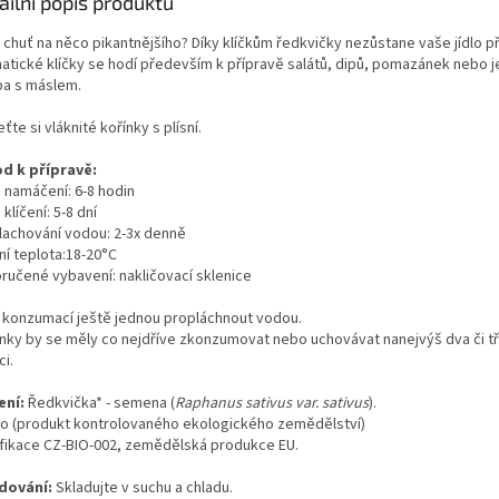
ailní popis produktu
 chuť na něco pikantnějšího? Díky klíčkům ředkvičky nezůstane vaše jídlo 
atické klíčky se hodí především k přípravě salátů, dipů, pomazánek nebo j
ba s máslem.
ťte si vláknité kořínky s plísní.
d k přípravě:
 namáčení: 6-8 hodin
klíčení: 5-8 dní
lachování vodou: 2-3x denně
ní teplota:18-20°C
ručené vybavení: nakličovací sklenice
 konzumací ještě jednou propláchnout vodou.
nky by se měly co nejdříve zkonzumovat nebo uchovávat nanejvýš dva či tř
ci.
ení:
Ředkvička* - semena (
Raphanus sativus var. sativus
).
bio (produkt kontrolovaného ekologického zemědělství)
ifikace CZ-BIO-002, zemědělská produkce EU.
dování:
Skladujte v suchu a chladu.