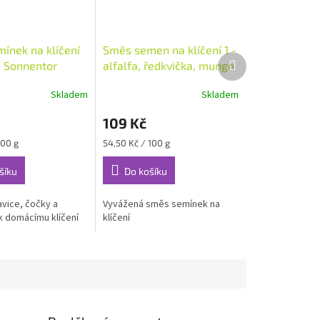
ínek na klíčení
Směs semen na klíčení 1 -
Další
, Sonnentor
alfalfa, ředkvička, mungo
produkt
BIO 200g, Zdravý den
Skladem
Skladem
109 Kč
Měrná
100 g
54,50 Kč / 100 g
cena:
šíku
Do košíku
vice, čočky a
Vyvážená směs semínek na
k domácímu klíčení
klíčení