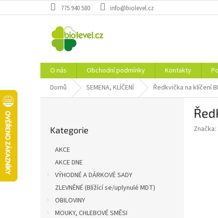
Přejít
775 940 580
info@biolevel.cz
na
obsah
O nás
Obchodní podmínky
Kontakty
Po
Domů
SEMENA, KLÍČENÍ
Ředkvička na klíčení 
P
Ředk
o
Přeskočit
s
Značka:
Kategorie
kategorie
t
r
AKCE
a
AKCE DNE
n
VÝHODNÉ A DÁRKOVÉ SADY
n
í
ZLEVNĚNÉ (Blížící se/uplynulé MDT)
p
OBILOVINY
a
MOUKY, CHLEBOVÉ SMĚSI