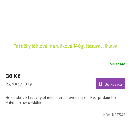
Taštičky jáhlové meruňkové 140g, Natural Jihlava
Skladem
36 Kč
Měrná
25,71 Kč / 100 g
Do košíku
cena:
Bezlepkové taštičky plněné meruňkovou náplní. Bez přidaného
cukru, vajec a mléka.
Kód:
NAT542