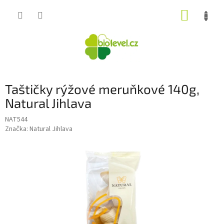
Přejít
NÁKUP
na
obsah
KOŠÍK
Taštičky rýžové meruňkové 140g,
Natural Jihlava
NAT544
Značka:
Natural Jihlava