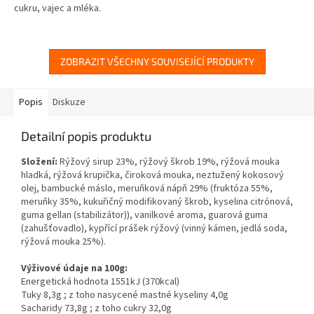
cukru, vajec a mléka.
ZOBRAZIT VŠECHNY SOUVISEJÍCÍ PRODUKTY
Popis
Diskuze
Detailní popis produktu
Složení:
Rýžový sirup 23%, rýžový škrob 19%, rýžová mouka
hladká, rýžová krupička, čiroková mouka, neztužený kokosový
olej, bambucké máslo, meruňková nápň 29% (fruktóza 55%,
meruňky 35%, kukuřičný modifikovaný škrob, kyselina citrónová,
guma gellan (stabilizátor)), vanilkové aroma, guarová guma
(zahušťovadlo), kypřící prášek rýžový (vinný kámen, jedlá soda,
rýžová mouka 25%).
Výživové údaje na 100g:
Energetická hodnota 1551kJ (370kcal)
Tuky 8,3g ; z toho nasycené mastné kyseliny 4,0g
Sacharidy 73,8g ; z toho cukry 32,0g