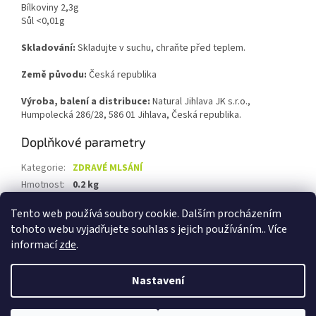
Bílkoviny 2,3g
Sůl <0,01g
Skladování:
Skladujte v suchu, chraňte před teplem.
Země původu:
Česká republika
Výroba, balení a distribuce:
Natural Jihlava JK s.r.o.,
Humpolecká 286/28, 586 01 Jihlava, Česká republika.
Doplňkové parametry
Kategorie
:
ZDRAVÉ MLSÁNÍ
Hmotnost
:
0.2 kg
EAN
:
8595617914786
Tento web používá soubory cookie. Dalším procházením
tohoto webu vyjadřujete souhlas s jejich používáním.. Více
Z
informací
zde
.
á
Vytvořil Shoptet
p
Nastavení
a
t
Copyright 2026
Biolevel.cz
. Všechna práva vyhrazena.
Upravit