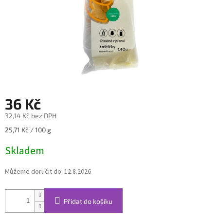
36 Kč
32,14 Kč bez DPH
Měrná
25,71 Kč / 100 g
cena:
Skladem
Můžeme doručit do:
12.8.2026
Přidat do košíku