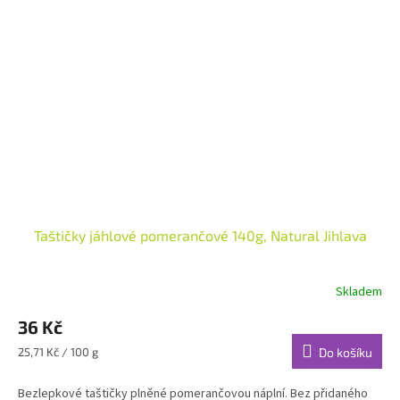
Taštičky jáhlové pomerančové 140g, Natural Jihlava
Skladem
36 Kč
Měrná
25,71 Kč / 100 g
Do košíku
cena:
Bezlepkové taštičky plněné pomerančovou náplní. Bez přidaného