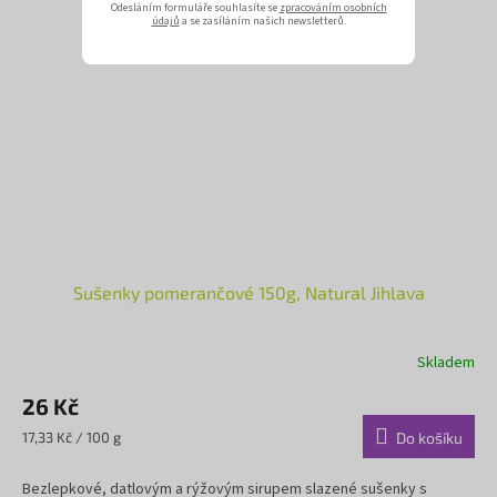
Odesláním formuláře souhlasíte se
zpracováním osobních
údajů
a se zasíláním našich newsletterů.
Sušenky pomerančové 150g, Natural Jihlava
Skladem
26 Kč
Měrná
17,33 Kč / 100 g
Do košíku
cena:
Bezlepkové, datlovým a rýžovým sirupem slazené sušenky s