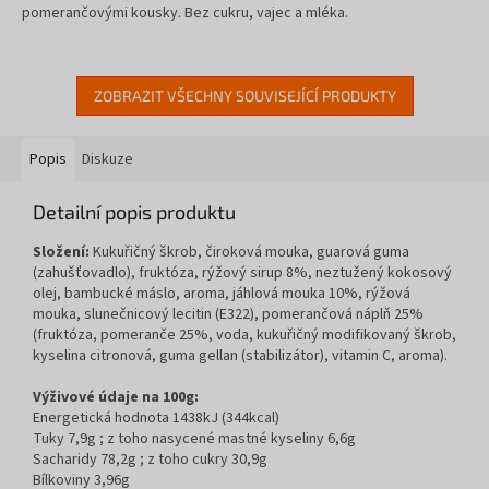
pomerančovými kousky. Bez cukru, vajec a mléka.
ZOBRAZIT VŠECHNY SOUVISEJÍCÍ PRODUKTY
Popis
Diskuze
Detailní popis produktu
Složení:
Kukuřičný škrob, čiroková mouka, guarová guma
(zahušťovadlo), fruktóza, rýžový sirup 8%, neztužený kokosový
olej, bambucké máslo, aroma, jáhlová mouka 10%, rýžová
mouka, slunečnicový lecitin (E322), pomerančová náplň 25%
(fruktóza, pomeranče 25%, voda, kukuřičný modifikovaný škrob,
kyselina citronová, guma gellan (stabilizátor), vitamin C, aroma).
Výživové údaje na 100g:
Energetická hodnota 1438kJ (344kcal)
Tuky 7,9g ; z toho nasycené mastné kyseliny 6,6g
Sacharidy 78,2g ; z toho cukry 30,9g
Bílkoviny 3,96g