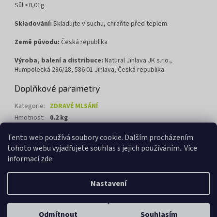
Sůl <0,01g
Skladování:
Skladujte v suchu, chraňte před teplem.
Země původu:
Česká republika
Výroba, balení a distribuce:
Natural Jihlava JK s.r.o.,
Humpolecká 286/28, 586 01 Jihlava, Česká republika.
Doplňkové parametry
Kategorie
:
ZDRAVÉ MLSÁNÍ
Hmotnost
:
0.2 kg
EAN
:
8595617914083
Tento web používá soubory cookie. Dalším procházením
tohoto webu vyjadřujete souhlas s jejich používáním.. Více
Z
informací
zde
.
á
Vytvořil Shoptet
p
Nastavení
a
t
Copyright 2026
Biolevel.cz
. Všechna práva vyhrazena.
Upravit
í
Odmítnout
Souhlasím
nastavení cookies