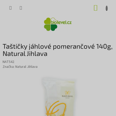
Přejít
NÁKUP
na
obsah
KOŠÍK
Taštičky jáhlové pomerančové 140g,
Natural Jihlava
NAT542
Značka:
Natural Jihlava