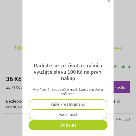
×
Taštičky jáhlové meruňkové 140g, Natural Jihlava
Radujte se ze života s námi a
Skladem
využijte slevu 100 Kč na první
nákup
36 Kč
Měrná
25,71 Kč / 100 g
Do košíku
Vyplňte nám zde svůj e-mail, kam vám slevu
cena:
zašleme.
Bezlepkové taštičky plněné meruňkovou náplní. Bez přidaného
cukru, vajec a mléka.
Kód:
NAT513
Odeslat