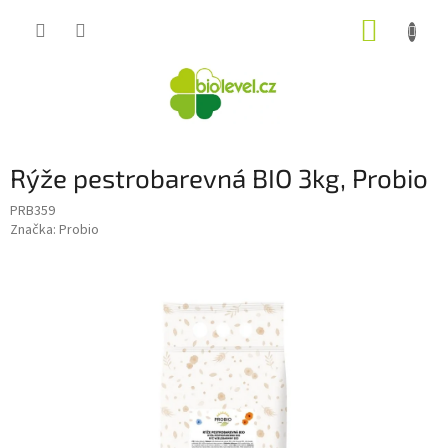
Přejít
NÁKUP
na
obsah
KOŠÍK
Rýže pestrobarevná BIO 3kg, Probio
PRB359
Značka:
Probio