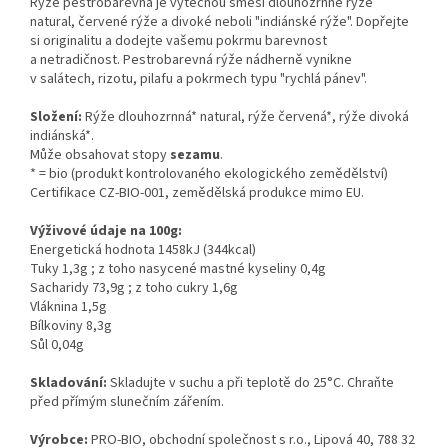
Rýže pestrobarevná je výtečnou směsí dlouhozrnné rýže
natural, červené rýže a divoké neboli "indiánské rýže". Dopřejte
si originalitu a dodejte vašemu pokrmu barevnost
a netradičnost. Pestrobarevná rýže nádherně vynikne
v salátech, rizotu, pilafu a pokrmech typu "rychlá pánev".
Složení:
Rýže dlouhozrnná* natural, rýže červená*, rýže divoká
indiánská*.
Může obsahovat stopy
sezamu
.
* = bio (produkt kontrolovaného ekologického zemědělství)
Certifikace CZ-BIO-001, zemědělská produkce mimo EU.
Výživové údaje na 100g:
Energetická hodnota 1458kJ (344kcal)
Tuky 1,3g ; z toho nasycené mastné kyseliny 0,4g
Sacharidy 73,9g ; z toho cukry 1,6g
Vláknina 1,5g
Bílkoviny 8,3g
Sůl 0,04g
Skladování:
Skladujte v suchu a při teplotě do 25°C
. Chraňte
před přímým slunečním zářením.
Výrobce:
PRO-BIO, obchodní společnost s r.o., Lipová 40, 788 32