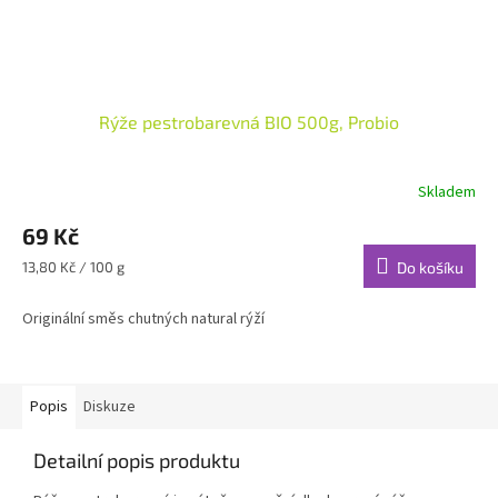
Rýže pestrobarevná BIO 500g, Probio
Skladem
69 Kč
Měrná
13,80 Kč / 100 g
Do košíku
cena:
Originální směs chutných natural rýží
Popis
Diskuze
Detailní popis produktu