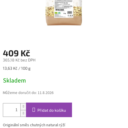
409 Kč
365,18 Kč bez DPH
Měrná
13,63 Kč / 100 g
cena:
Skladem
Můžeme doručit do:
11.8.2026
Přidat do košíku
Originální směs chutných natural rýží