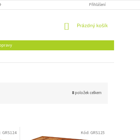
H ÚDAJŮ
Přihlášení
NÁKUPNÍ
Prázdný košík
KOŠÍK
opravy
8
položek celkem
:
GRS124
Kód:
GRS125