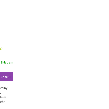
g,
Skladem
 košíku
esmíny
u
dním
jeho