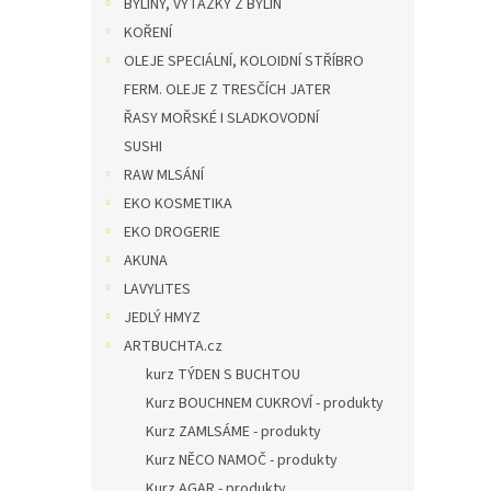
BYLINY, VÝTAŽKY Z BYLIN
KOŘENÍ
OLEJE SPECIÁLNÍ, KOLOIDNÍ STŘÍBRO
FERM. OLEJE Z TRESČÍCH JATER
ŘASY MOŘSKÉ I SLADKOVODNÍ
SUSHI
RAW MLSÁNÍ
EKO KOSMETIKA
EKO DROGERIE
AKUNA
LAVYLITES
JEDLÝ HMYZ
ARTBUCHTA.cz
kurz TÝDEN S BUCHTOU
Kurz BOUCHNEM CUKROVÍ - produkty
Kurz ZAMLSÁME - produkty
Kurz NĚCO NAMOČ - produkty
Kurz AGAR - produkty