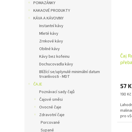
POMAZÁNKY
KAKAOVÉ PRODUKTY
KÁVA A KÁVOVINY
Instantní kávy
Mleté kávy
Zrnkové kávy
Obilné kávy
Čaj R
Kávy bez kofeinu
přeba
Dochucovadla kávy
Blížící se/uplynulé minimální datum
trvanlivosti - MDT
ČAJE
57 
Poznávací sady čajů
Měrná
190 Kč
cena:
Čajové směsi
Lahodn
Ovocné čaje
malina
Zdravotní čaje
pro vš
Porcované
Sypané