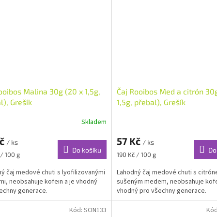
ooibos Malina 30g (20 x 1,5g,
Čaj Rooibos Med a citrón 30
l), Grešík
1,5g, přebal), Grešík
Skladem
Kč
57 Kč
/ ks
/ ks
Do košíku
Do
Měrná
 / 100 g
190 Kč / 100 g
cena:
ý čaj medové chuti s lyofilizovanými
Lahodný čaj medové chuti s citrón
mi, neobsahuje kofein a je vhodný
sušeným medem, neobsahuje kofei
echny generace.
vhodný pro všechny generace.
Kód:
SON133
Kó