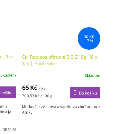
70 Kč
–7 %
g (20 x
Čaj Rooibos přírodní BIO 21,6g (18 x
1,2g), Sonnentor
Skladem
Skladem
65 Kč
/ ks
 košíku
Do košíku
Měrná
300,93 Kč / 100 g
cena:
em a
Medová, květinová a vanilková chuť přímo z
n a je
Afriky.
d:
GRS129