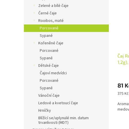
Zelené a bílé čaje
Černé čaje
Rooibos, maté
Porcované
Sypané
Kořeněné čaje
Porcované
Čaj R
Sypané
1,2g)
Dětské čaje
Čajoví medvídci
Porcované
81 
Sypané
Měrná
375 Kč
Vánoční čaje
cena:
Ledové a kvetoucí čaje
Aromat
medové
Hrníčky
Blížící se/uplynulé min. datum
trvanlivosti (MDT)