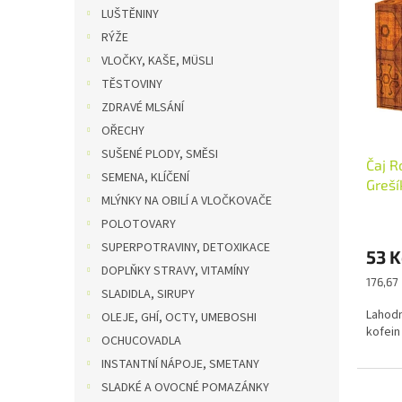
o
n
p
LUŠTĚNINY
d
e
i
RÝŽE
u
l
s
k
VLOČKY, KAŠE, MÜSLI
p
t
TĚSTOVINY
r
ů
o
ZDRAVÉ MLSÁNÍ
d
OŘECHY
u
SUŠENÉ PLODY, SMĚSI
Čaj R
k
SEMENA, KLÍČENÍ
Greší
t
MLÝNKY NA OBILÍ A VLOČKOVAČE
ů
POLOTOVARY
SUPERPOTRAVINY, DETOXIKACE
53 
DOPLŇKY STRAVY, VITAMÍNY
Měrná
176,67 
SLADIDLA, SIRUPY
cena:
Lahodn
OLEJE, GHÍ, OCTY, UMEBOSHI
kofein
OCHUCOVADLA
INSTANTNÍ NÁPOJE, SMETANY
SLADKÉ A OVOCNÉ POMAZÁNKY