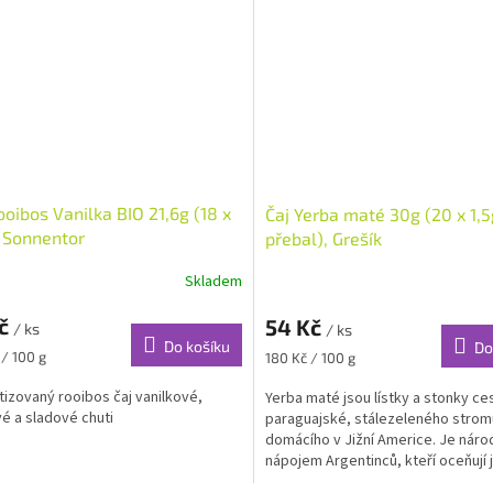
ooibos Vanilka BIO 21,6g (18 x
Čaj Yerba maté 30g (20 x 1,5
, Sonnentor
přebal), Grešík
Skladem
Kč
54 Kč
/ ks
/ ks
Do košíku
Do
Měrná
 / 100 g
180 Kč / 100 g
cena:
izovaný rooibos čaj vanilkové,
Yerba maté jsou lístky a stonky c
 a sladové chuti
paraguajské, stálezeleného strom
domácího v Jižní Americe. Je náro
nápojem Argentinců, kteří oceňují 
povzbuzující vlastnosti....