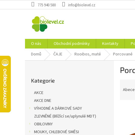
Přejít
775 940 580
info@biolevel.cz
na
obsah
O nás
Obchodní podmínky
Kontakty
Po
Domů
ČAJE
Rooibos, maté
Porcované
P
Por
o
Přeskočit
s
Kategorie
kategorie
Ř
t
a
r
Abece
AKCE
z
a
AKCE DNE
e
n
n
VÝHODNÉ A DÁRKOVÉ SADY
n
í
í
ZLEVNĚNÉ (Blížící se/uplynulé MDT)
p
p
OBILOVINY
V
r
a
ý
MOUKY, CHLEBOVÉ SMĚSI