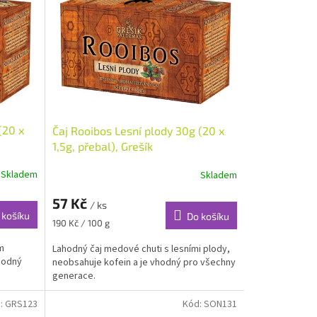
(20 x
Čaj Rooibos Lesní plody 30g (20 x
1,5g, přebal), Grešík
Skladem
Skladem
57 Kč
/ ks
 košíku
Do košíku
Měrná
190 Kč / 100 g
cena:
m
Lahodný čaj medové chuti s lesními plody,
hodný
neobsahuje kofein a je vhodný pro všechny
generace.
:
GRS123
Kód:
SON131