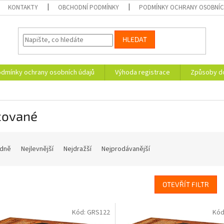
KONTAKTY
OBCHODNÍ PODMÍNKY
PODMÍNKY OCHRANY OSOBNÍC
HLEDAT
dmínky ochrany osobních údajů
Výhoda registrace
Způsoby d
cované
dně
Nejlevnější
Nejdražší
Nejprodávanější
OTEVŘÍT FILTR
Kód:
GRS122
Kód