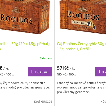
ooibos 30g (20 x 1,5g, přebal),
Čaj Rooibos Černý rybíz 30g 
k
1,5g, přebal), Grešík
Skladem
Kč
57 Kč
/ ks
/ ks
Do košíku
Do
Měrná
Kč / 100 g
190 Kč / 100 g
cena:
ý čaj medové chuti, neobsahuje
Lahodný čaj medové chuti s černý
 a je vhodný pro všechny generace.
rybízem, neobsahuje kofein a je v
pro všechny generace.
Kód:
GRS126
Kód