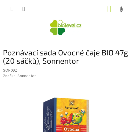
Přejít
NÁKUP
na
obsah
KOŠÍK
Poznávací sada Ovocné čaje BIO 47g
(20 sáčků), Sonnentor
SON092
Značka:
Sonnentor