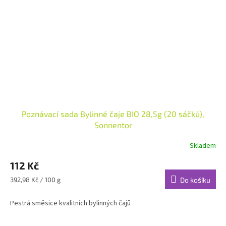
Poznávací sada Bylinné čaje BIO 28,5g (20 sáčků),
Sonnentor
Skladem
112 Kč
Měrná
392,98 Kč / 100 g
Do košíku
cena:
Pestrá směsice kvalitních bylinných čajů