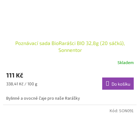
Poznávací sada BioRarášci BIO 32,8g (20 sáčků),
Sonnentor
Skladem
111 Kč
Měrná
338,41 Kč / 100 g
Do košíku
cena:
Bylinné a ovocné čaje pro naše Rarášky
Kód:
SON091