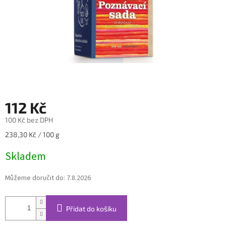
112 Kč
100 Kč bez DPH
Měrná
238,30 Kč / 100 g
cena:
Skladem
Můžeme doručit do:
7.8.2026
Přidat do košíku