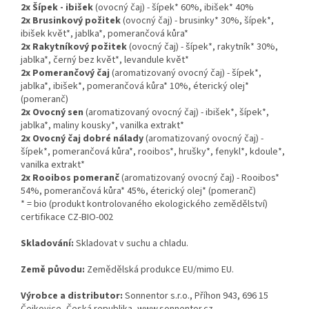
2x Šípek - ibišek
(ovocný čaj) - šípek* 60%, ibišek* 40%
2x Brusinkový požitek
(ovocný čaj) - brusinky* 30%, šípek*,
ibišek květ*, jablka*, pomerančová kůra*
2x Rakytníkový požitek
(ovocný čaj) - šípek*, rakytník* 30%,
jablka*, černý bez květ*, levandule květ*
2x Pomerančový čaj
(aromatizovaný ovocný čaj) - šípek*,
jablka*, ibišek*, pomerančová kůra* 10%, éterický olej*
(pomeranč)
2x Ovocný sen
(aromatizovaný ovocný čaj) - ibišek*, šípek*,
jablka*, maliny kousky*, vanilka extrakt*
2x Ovocný čaj dobré nálady
(aromatizovaný ovocný čaj) -
šípek*, pomerančová kůra*, rooibos*, hrušky*, fenykl*, kdoule*,
vanilka extrakt*
2x Rooibos pomeranč
(aromatizovaný ovocný čaj) - Rooibos*
54%, pomerančová kůra* 45%, éterický olej* (pomeranč)
* = bio (produkt kontrolovaného ekologického zemědělství)
certifikace CZ-BIO-002
Skladování:
Skladovat v suchu a chladu.
Země původu:
Zemědělská produkce EU/mimo EU.
Výrobce a distributor:
Sonnentor s.r.o., Příhon 943, 696 15