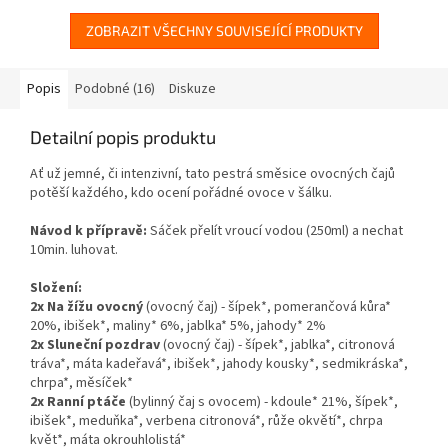
ZOBRAZIT VŠECHNY SOUVISEJÍCÍ PRODUKTY
Popis
Podobné (16)
Diskuze
Detailní popis produktu
Ať už jemné, či intenzivní, tato pestrá směsice ovocných čajů
potěší každého, kdo ocení pořádné ovoce v šálku.
Návod k přípravě:
Sáček přelít vroucí vodou (250ml) a nechat
10min. luhovat.
Složení:
2x Na žížu ovocný
(ovocný čaj) -
šípek*, pomerančová kůra*
20%, ibišek*, maliny* 6%, jablka* 5%, jahody* 2%
2x Sluneční pozdrav
(ovocný čaj) - šípek*, jablka*, citronová
tráva*, máta kadeřavá*, ibišek*, jahody kousky*, sedmikráska*,
chrpa*, měsíček*
2x Ranní ptáče
(bylinný čaj s ovocem) - kdoule* 21%, šípek*,
ibišek*, meduňka*, verbena citronová*, růže okvětí*, chrpa
květ*, máta okrouhlolistá*