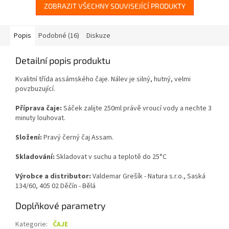
ZOBRAZIT VŠECHNY SOUVISEJÍCÍ PRODUKTY
Popis
Podobné (16)
Diskuze
Detailní popis produktu
Kvalitní třída assámského čaje. Nálev je silný, hutný, velmi
povzbuzující.
Příprava čaje:
S
áček zalijte 250ml právě vroucí vody a nechte 3
minuty louhovat.
Složení:
Pravý černý čaj Assam
.
Skladování:
Skladovat v suchu a teplotě do 25°C
Výrobce a distributor:
Valdemar Grešík - Natura s.r.o., Saská
134/60, 405 02 Děčín - Bělá
Doplňkové parametry
Kategorie
:
ČAJE