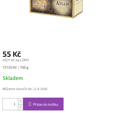
55 Kč
49,11 Kč bez DPH
Měrná
137,50 Kč / 100 g
cena:
Skladem
Můžeme doručit do:
11.8.2026
Přidat do košíku