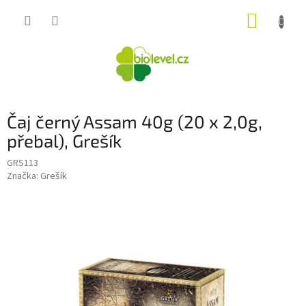
Přejít
NÁKUP
na
obsah
KOŠÍK
Čaj černý Assam 40g (20 x 2,0g,
přebal), Grešík
GRS113
Značka:
Grešík