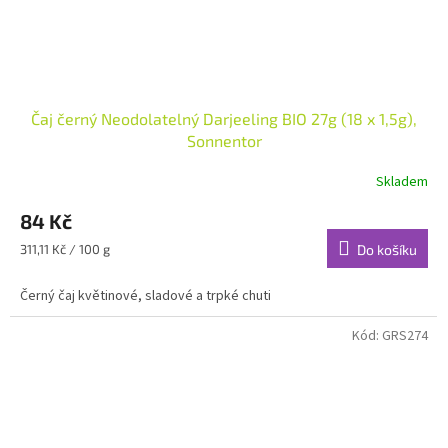
Čaj černý Neodolatelný Darjeeling BIO 27g (18 x 1,5g),
Sonnentor
Skladem
84 Kč
Měrná
311,11 Kč / 100 g
Do košíku
cena:
Černý čaj květinové, sladové a trpké chuti
Kód:
GRS274