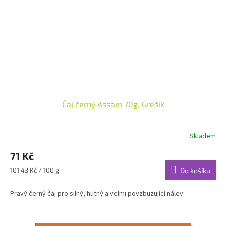
Čaj černý Assam 70g, Grešík
Skladem
71 Kč
Měrná
101,43 Kč / 100 g
Do košíku
cena:
Pravý černý čaj pro silný, hutný a velmi povzbuzující nálev