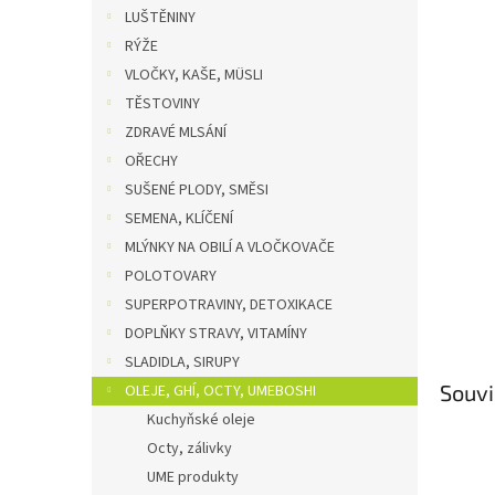
n
LUŠTĚNINY
e
RÝŽE
l
VLOČKY, KAŠE, MÜSLI
TĚSTOVINY
ZDRAVÉ MLSÁNÍ
OŘECHY
SUŠENÉ PLODY, SMĚSI
SEMENA, KLÍČENÍ
MLÝNKY NA OBILÍ A VLOČKOVAČE
POLOTOVARY
SUPERPOTRAVINY, DETOXIKACE
DOPLŇKY STRAVY, VITAMÍNY
SLADIDLA, SIRUPY
Souvi
OLEJE, GHÍ, OCTY, UMEBOSHI
Kuchyňské oleje
Octy, zálivky
UME produkty