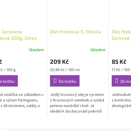
o Genovese
Olej hroznový 1l, Olitalia
Olej řep
kové 200g, Citres
Dennree
Skladem
Skladem
č
209 Kč
85 Kč
Měrná
Měrná
Kč / 100 g
20,90 Kč / 100 ml
17 Kč / 100
cena:
cena:
o košíku
Do košíku
Do ko
ná omáčka se základem v
Jedlý hroznový olej je vyroben
Jednodruho
e a sýrem Parmigiano,
z hroznových semínek a vyniká
z kontrolo
 s těstovinami, saláty a
jemnou neutrální chutí. Je
ekologick
ideální k dochucování pokrmů
hlavně ve studené kuchyni.