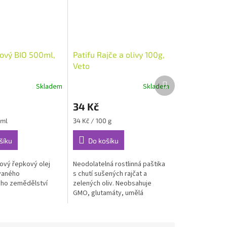
kový BIO 500ml,
Patifu Rajče a olivy 100g,
Veto
Další
Skladem
Skladem
produkt
34 Kč
Měrná
 ml
34 Kč / 100 g
cena:
šíku
Do košíku
vý řepkový olej
Neodolatelná rostlinná paštika
vaného
s chutí sušených rajčat a
ého zemědělství
zelených oliv. Neobsahuje
GMO, glutamáty, umělá
aromata, konzervanty ani
chemické přísady.