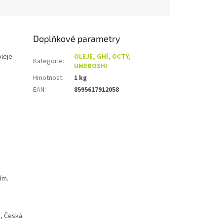
Doplňkové parametry
leje.
OLEJE, GHÍ, OCTY,
Kategorie
:
UMEBOSHI
Hmotnost
:
1 kg
EAN
:
8595617912058
ím.
a, Česká