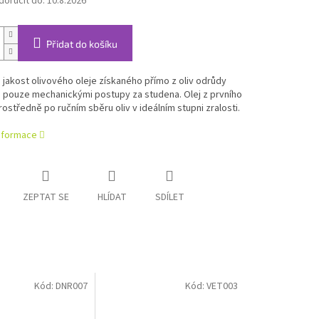
oručit do:
10.8.2026
Přidat do košíku
jakost olivového oleje získaného přímo z oliv odrůdy
i pouze mechanickými postupy za studena. Olej z prvního
rostředně po ručním sběru oliv v ideálním stupni zralosti.
informace
ZEPTAT SE
HLÍDAT
SDÍLET
Kód:
DNR007
Kód:
VET003