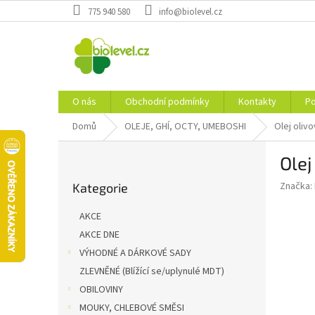
Přejít
775 940 580
info@biolevel.cz
na
obsah
O nás
Obchodní podmínky
Kontakty
Po
Domů
OLEJE, GHÍ, OCTY, UMEBOSHI
Olej oliv
P
Olej
o
Přeskočit
s
Značka:
Kategorie
kategorie
t
r
AKCE
a
AKCE DNE
n
VÝHODNÉ A DÁRKOVÉ SADY
n
í
ZLEVNĚNÉ (Blížící se/uplynulé MDT)
p
OBILOVINY
a
MOUKY, CHLEBOVÉ SMĚSI