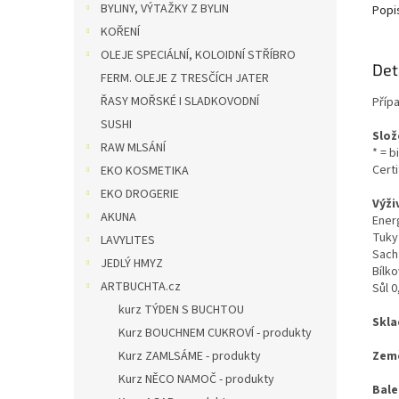
BYLINY, VÝTAŽKY Z BYLIN
Popi
KOŘENÍ
OLEJE SPECIÁLNÍ, KOLOIDNÍ STŘÍBRO
Det
FERM. OLEJE Z TRESČÍCH JATER
ŘASY MOŘSKÉ I SLADKOVODNÍ
Přípa
SUSHI
Slož
RAW MLSÁNÍ
* = 
Cert
EKO KOSMETIKA
EKO DROGERIE
Výži
AKUNA
Ener
Tuky
LAVYLITES
Sacha
JEDLÝ HMYZ
Bílko
ARTBUCHTA.cz
Sůl 0
kurz TÝDEN S BUCHTOU
Skla
Kurz BOUCHNEM CUKROVÍ - produkty
Kurz ZAMLSÁME - produkty
Zem
Kurz NĚCO NAMOČ - produkty
Bale