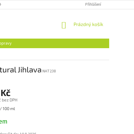
H ÚDAJŮ
Přihlášení
NÁKUPNÍ
Prázdný košík
KOŠÍK
opravy
ural Jihlava
NAT238
 Kč
č bez DPH
/ 100 ml
dem