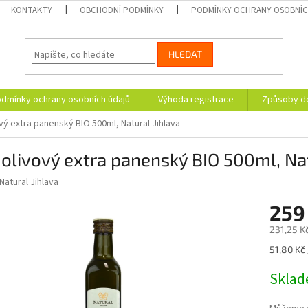
KONTAKTY
OBCHODNÍ PODMÍNKY
PODMÍNKY OCHRANY OSOBNÍC
HLEDAT
dmínky ochrany osobních údajů
Výhoda registrace
Způsoby d
ový extra panenský BIO 500ml, Natural Jihlava
 olivový extra panenský BIO 500ml, Nat
Natural Jihlava
259
231,25 K
Měrná
51,80 Kč 
cena:
Skla