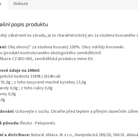
s
Diskuze
ailní popis produktu
dný zákal není na závadu, je to charakteristický jev za studena lisovaného o
ení:
Olej olivový* za studena lisovaný 100%. Olivy odrůdy Koroneiki.
bio (produkt kontrolovaného ekologického zemědělství)
ifikace CZ-BIO-001, zemědělská produkce mimo EU.
vové údaje na 100ml:
getická hodnota 3389kJ (824kcal)
 91,6g ; z toho nasycené mastné kyseliny 13,6g
ridy 0,0g ; z toho cukry 0,0g
viny 0,0g
,0g
dování:
Uchovejte v suchu. Chraňte před teplem a přímým slunečním zářen
ě původu:
Řecko - Peloponés.
ní a distribuce:
Natural Jihlava JK s.r.o., Humpolecká 286/28, 586 01 Jihlav