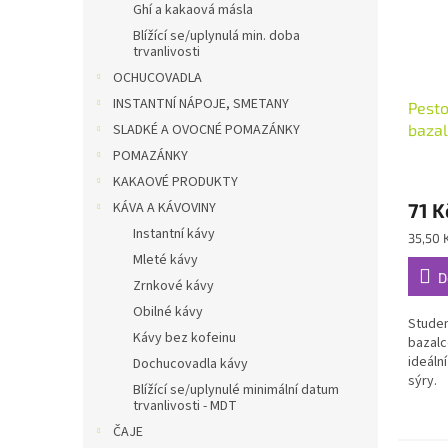
Ghí a kakaová másla
Blížící se/uplynulá min. doba
trvanlivosti
OCHUCOVADLA
INSTANTNÍ NÁPOJE, SMETANY
Pest
SLADKÉ A OVOCNÉ POMAZÁNKY
bazal
POMAZÁNKY
KAKAOVÉ PRODUKTY
KÁVA A KÁVOVINY
71 K
Instantní kávy
Měrná
35,50 
cena:
Mleté kávy
D
Zrnkové kávy
Obilné kávy
Stude
Kávy bez kofeinu
bazalc
ideální
Dochucovadla kávy
sýry.
Blížící se/uplynulé minimální datum
trvanlivosti - MDT
ČAJE