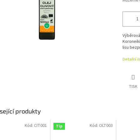
Můžeme d
Výběrová 
Koroneik
lisu bezp
Detailní 
TISK
sející produkty
Kód:
CIT001
Kód:
OLT003
Tip