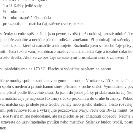
1 a ½ lžičky jedlé sody
½ hrnku medu
¼ hrnku rozpuštěného másla
pro zpestření – matcha čaj, sušené ovoce, kokos…
sušenky oceníte spíše k čaji, jsou pevné, tvrdší (než cookies), prostě odolné. T
je dobře zabalíte a necháte pár dní odležet, změknou. Připomínají mi sušenky
i nebo kakau, které si namáčíte a ukusujete. Rozhodla jsem se trochu čaje přisy
nitř. Teda řeknu vám, kombinace máslové chuti, matcha čaje a ideálně čoko k
prosto skvělá. Ale i verze bez čaje se sušenými brusinkami není k zahození :)
bu předehřejeme na 170 °C. Plechy si vyložíme papírem na pečení.
háme mouky spolu s xanthanovou gumou a sodou. V misce zvlášť si smícháme 
o spolu s medem a promíchanou směs přidáme k suché směsi. Vymícháme v pevn
e přidat podle libovolné chuti. Já jsem do jedné půlky přidala matcha čaj (k
 a matcha čaje je naprosto luxusní) s čoko peckami a do druhé brusinky. Poku
vat matcha čaj, přidejte ještě trochu panely nebo jiného sladidla. Těsto rozvále
ami potravinové fólie a vykrajujte požadované tvary. Pečte cca 10–12 minut. S
 sice tvářit mírně nedodělaně, ale na plechu se při chladnutí dopečou. Nechte
 uzavřete do uzavíratelného pytlíku nebo mističky. Sušenky budou tvrdší, pos
nou.