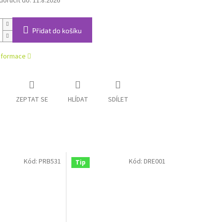
oručit do:
11.8.2026
Přidat do košíku
informace
ZEPTAT SE
HLÍDAT
SDÍLET
Kód:
PRB531
Kód:
DRE001
Tip