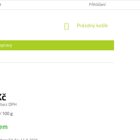
H ÚDAJŮ
Přihlášení
NÁKUPNÍ
Prázdný košík
KOŠÍK
opravy
Kč
 bez DPH
/ 100 g
dem