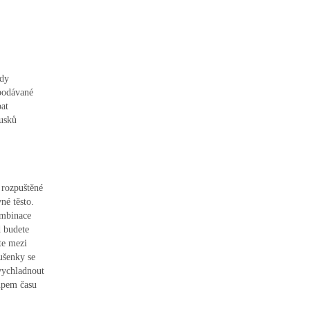
edy
 podávané
pat
ousků
rozpuštěné
é těsto.
ombinace
d budete
jte mezi
ušenky se
 vychladnout
tupem času