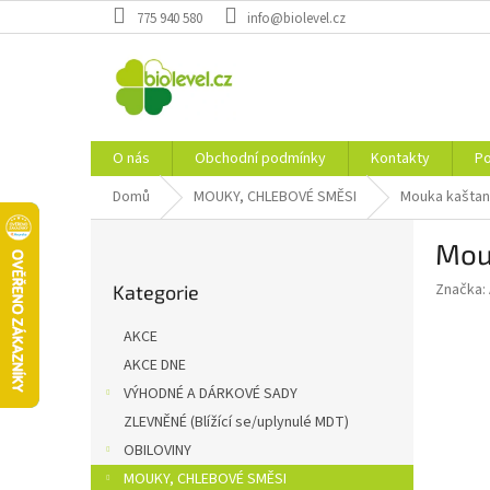
Přejít
775 940 580
info@biolevel.cz
na
obsah
O nás
Obchodní podmínky
Kontakty
Po
Domů
MOUKY, CHLEBOVÉ SMĚSI
Mouka kaštan
P
Mou
o
Přeskočit
s
Značka:
Kategorie
kategorie
t
r
AKCE
a
AKCE DNE
n
VÝHODNÉ A DÁRKOVÉ SADY
n
í
ZLEVNĚNÉ (Blížící se/uplynulé MDT)
p
OBILOVINY
a
MOUKY, CHLEBOVÉ SMĚSI