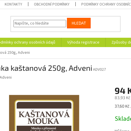
KONTAKTY
OBCHODNÍ PODMÍNKY
PODMÍNKY OCHRANY OSOBNÍC
HLEDAT
dmínky ochrany osobních údajů
Výhoda registrace
Způsoby d
ová 250g, Adveni
ka kaštanová 250g, Adveni
ADV027
Adveni
94 
83,93 Kč
Měrná
37,60 Kč 
cena:
Skla