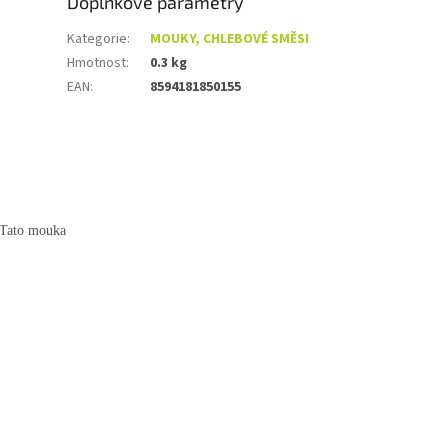
Doplňkové parametry
Kategorie
:
MOUKY, CHLEBOVÉ SMĚSI
Hmotnost
:
0.3 kg
EAN
:
8594181850155
 Tato mouka