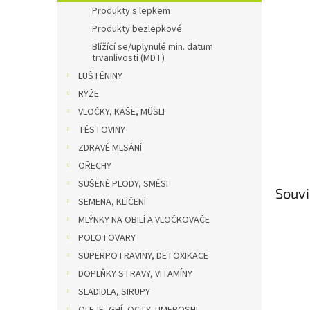
n
Produkty s lepkem
e
Produkty bezlepkové
l
Blížící se/uplynulé min. datum
trvanlivosti (MDT)
LUŠTĚNINY
RÝŽE
VLOČKY, KAŠE, MÜSLI
TĚSTOVINY
ZDRAVÉ MLSÁNÍ
OŘECHY
SUŠENÉ PLODY, SMĚSI
Souvi
SEMENA, KLÍČENÍ
MLÝNKY NA OBILÍ A VLOČKOVAČE
POLOTOVARY
SUPERPOTRAVINY, DETOXIKACE
DOPLŇKY STRAVY, VITAMÍNY
SLADIDLA, SIRUPY