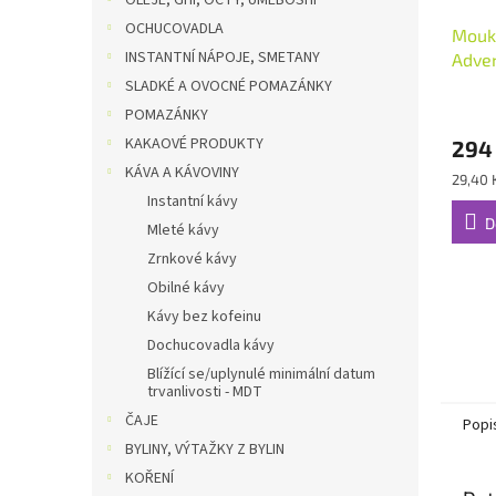
OLEJE, GHÍ, OCTY, UMEBOSHI
OCHUCOVADLA
Mouka
INSTANTNÍ NÁPOJE, SMETANY
Adve
SLADKÉ A OVOCNÉ POMAZÁNKY
POMAZÁNKY
KAKAOVÉ PRODUKTY
294
KÁVA A KÁVOVINY
Měrná
29,40 
cena:
Instantní kávy
D
Mleté kávy
Zrnkové kávy
Obilné kávy
Kávy bez kofeinu
Dochucovadla kávy
Blížící se/uplynulé minimální datum
trvanlivosti - MDT
ČAJE
Popi
BYLINY, VÝTAŽKY Z BYLIN
KOŘENÍ