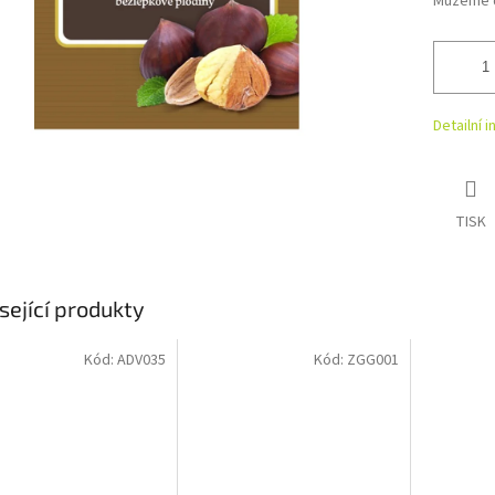
Můžeme d
Detailní 
TISK
sející produkty
Kód:
ADV035
Kód:
ZGG001