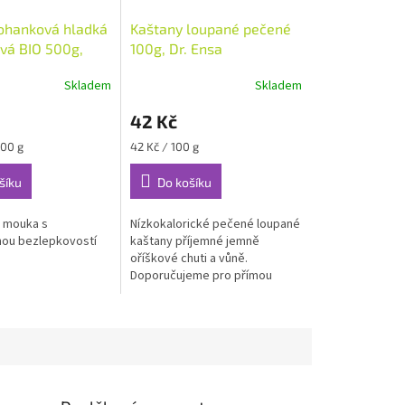
ohanková hladká
Kaštany loupané pečené
vá BIO 500g,
100g, Dr. Ensa
Skladem
Skladem
42 Kč
Měrná
100 g
42 Kč / 100 g
cena:
šíku
Do košíku
 mouka s
Nízkokalorické pečené loupané
nou bezlepkovostí
kaštany příjemné jemně
oříškové chuti a vůně.
Doporučujeme pro přímou
spotřebu jako pochoutku a
zajímavou alternativu k
oříškům.