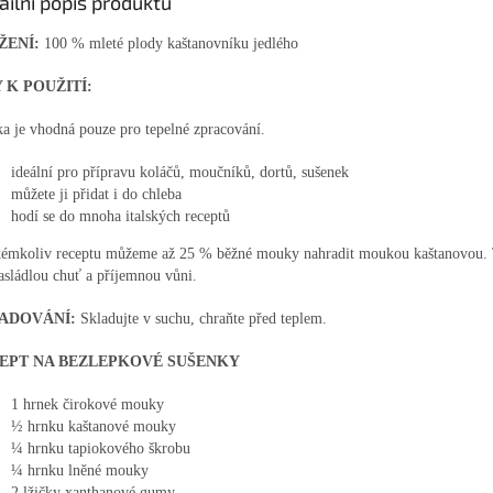
ailní popis produktu
ŽENÍ:
100 % mleté plody kaštanovníku jedlého
Y K POUŽITÍ:
a je vhodná pouze pro tepelné zpracování.
ideální pro přípravu koláčů, moučníků, dortů, sušenek
můžete ji přidat i do chleba
hodí se do mnoha italských receptů
kémkoliv receptu můžeme až 25 % běžné mouky nahradit moukou kaštanovou.
sládlou chuť a příjemnou vůni.
ADOVÁNÍ:
Skladujte v suchu, chraňte před teplem.
EPT NA BEZLEPKOVÉ SUŠENKY
1 hrnek čirokové mouky
½ hrnku kaštanové mouky
¼ hrnku tapiokového škrobu
¼ hrnku lněné mouky
2 lžičky xanthanové gumy