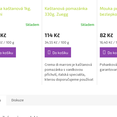
 kaštanová 1kg,
Kaštanová pomazánka
Mouka p
ni
330g, Zuegg
bezlepko
Probio
Skladem
Skladem
 Kč
114 Kč
82 Kč
Měrná
Měrná
Kč / 100 g
34,55 Kč / 100 g
16,40 Kč / 
cena:
cena:
o košíku
Do košíku
Do ko
Crema di marroni je kaštanová
Pohanková
pomazánka s vanilkovou
garantova
příchutí, italská specialita,
kterou doporučujeme používat
např do jogurtu, jako náplň do
koláčů, s ovocem, na...
s
Diskuze