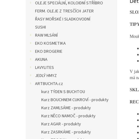
Det
OLEJE SPECIÁLNÍ, KOLOIDNÍ STŘÍBRO
FERM. OLEJE Z TRESČÍCH JATER
SLO
ŘASY MOŘSKÉ I SLADKOVODNÍ
TIP
SUSHI
RAW MLSÁNÍ
Mouk
EKO KOSMETIKA
EKO DROGERIE
AKUNA
LAVYLITES
V ja
JEDLÝ HMYZ
má na
ARTBUCHTA.cz
SKL
kurz TÝDEN S BUCHTOU
Kurz BOUCHNEM CUKROVÍ - produkty
REC
Kurz ZAMLSÁME - produkty
Kurz NĚCO NAMOČ - produkty
Kurz AGAR - produkty
Kurz ZASRKÁME - produkty