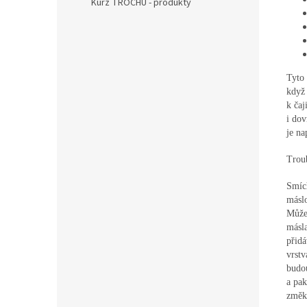
Kurz TROCHU - produkty
Tyto 
když 
k čaj
i dov
je na
Trou
Smíc
másl
Můžem
másla
přidá
vrstv
budou
a pak
změk