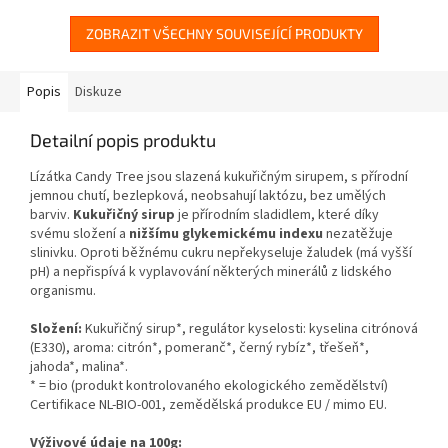
ZOBRAZIT VŠECHNY SOUVISEJÍCÍ PRODUKTY
Popis
Diskuze
Detailní popis produktu
Lízátka Candy Tree jsou slazená kukuřičným sirupem, s přírodní
jemnou chutí, bezlepková, neobsahují laktózu, bez umělých
barviv.
Kukuřičný sirup
je přírodním sladidlem, které díky
svému složení a
nižšímu glykemickému indexu
nezatěžuje
slinivku. Oproti běžnému cukru nepřekyseluje žaludek (má vyšší
pH) a nepřispívá k vyplavování některých minerálů z lidského
organismu.
Složení:
Kukuřičný sirup*, regulátor kyselosti: kyselina citrónová
(E330), aroma: citrón*, pomeranč*, černý rybíz*, třešeň*,
jahoda*, malina*.
* = bio (produkt kontrolovaného ekologického zemědělství)
Certifikace NL-BIO-001, zemědělská produkce EU / mimo EU.
Výživové údaje na 100g: