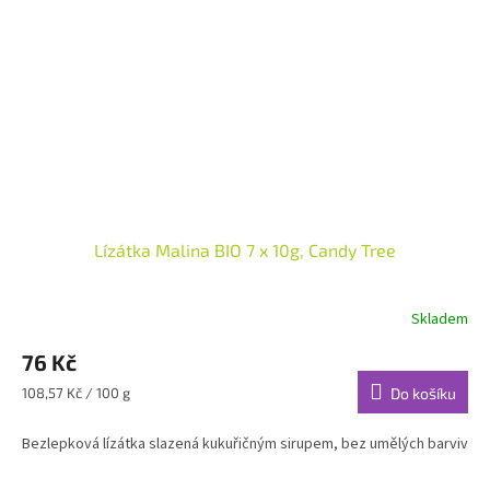
Lízátka Malina BIO 7 x 10g, Candy Tree
Skladem
76 Kč
Měrná
108,57 Kč / 100 g
Do košíku
cena:
Bezlepková lízátka slazená kukuřičným sirupem, bez umělých barviv