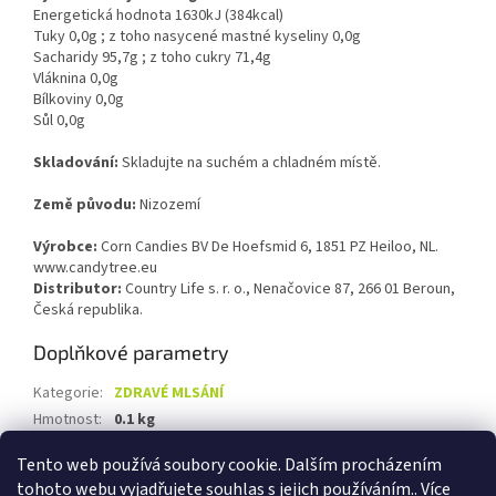
Energetická hodnota 1630kJ (384kcal)
Tuky 0,0g ; z toho nasycené mastné kyseliny 0,0g
Sacharidy 95,7g ; z toho cukry 71,4g
Vláknina 0,0g
Bílkoviny 0,0g
Sůl 0,0g
Skladování:
Skladujte na suchém a chladném místě.
Země původu:
Nizozemí
Výrobce:
Corn Candies BV De Hoefsmid 6, 1851 PZ Heiloo, NL.
www.candytree.eu
Distributor:
Country Life s. r. o., Nenačovice 87, 266 01 Beroun,
Česká republika.
Doplňkové parametry
Kategorie
:
ZDRAVÉ MLSÁNÍ
Hmotnost
:
0.1 kg
EAN
:
8711542101019
Tento web používá soubory cookie. Dalším procházením
tohoto webu vyjadřujete souhlas s jejich používáním.. Více