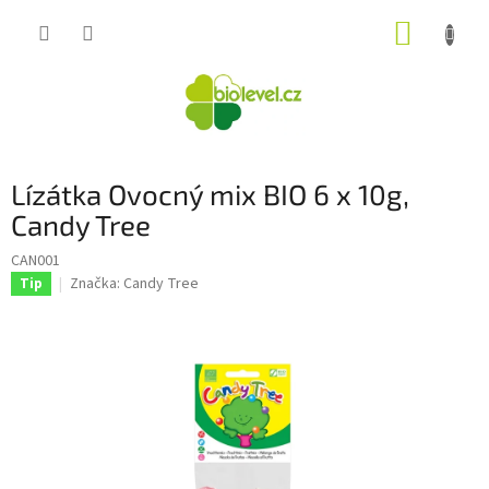
Přejít
NÁKUP
na
obsah
KOŠÍK
Lízátka Ovocný mix BIO 6 x 10g,
Candy Tree
CAN001
Značka:
Candy Tree
Tip