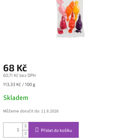
68 Kč
60,71 Kč bez DPH
Měrná
113,33 Kč / 100 g
cena:
Skladem
Můžeme doručit do:
11.8.2026
Přidat do košíku