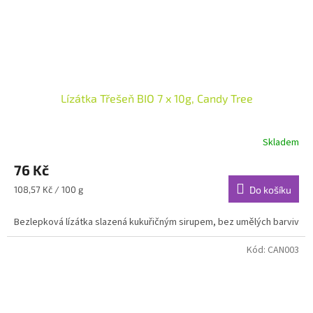
Lízátka Třešeň BIO 7 x 10g, Candy Tree
Skladem
76 Kč
Měrná
108,57 Kč / 100 g
Do košíku
cena:
Bezlepková lízátka slazená kukuřičným sirupem, bez umělých barviv
Kód:
CAN003