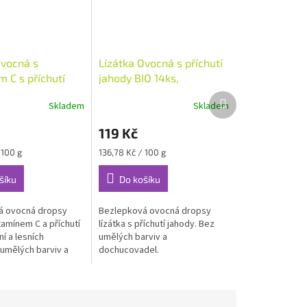
Ovocná s
Lízátka Ovocná s příchutí
 C s příchutí
jahody BIO 14ks,
ešní a lesních
YumEarth
Další
Skladem
Skladem
O 14ks, YumEarth
produkt
119 Kč
Měrná
 100 g
136,78 Kč / 100 g
cena:
šíku
Do košíku
á ovocná dropsy
Bezlepková ovocná dropsy
itamínem C a příchutí
lízátka s příchutí jahody. Bez
ní a lesních
umělých barviv a
 umělých barviv a
dochucovadel.
del.