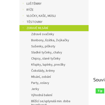
n
LUŠTĚNINY
e
RÝŽE
l
VLOČKY, KAŠE, MÜSLI
TĚSTOVINY
ZDRAVÉ MLSÁNÍ
Zdravé svačinky
Bonbony, lízátka, žvýkačky
Sušenky, piškoty
Sladké tyčinky, chalvy
Chipsy, slané tyčinky
Křupky, lupínky, preclíky
Čokolády, krémy
Mlsání, zobání
Souvi
Party, oslavy
Jerky
Tip
Výhodná balení
Blížící se/uplynulá min. doba