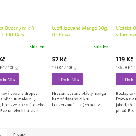
ka Ovocný mix 4
Lyofilizované Mango 30g,
Lízátka 
utí BIO 14ks,
Dr. Ensa
vitamínem
arth
jahod, tř
Skladem
Skladem
plodů BI
Kč
57 Kč
119 Kč
Měrná
Měrná
 Kč / 100 g
190 Kč / 100 g
136,78 Kč /
cena:
cena:
o košíku
Do košíku
Do ko
pková ovocná dropsy
Mrazem sušené plátky manga
Bezlepkov
a s příchutí melounu,
bez přidaného cukru,
lízátka s v
, broskve a granátového
konzervantů a jiných aditiv
jahod, třeš
. Bez umělých barviv a
plodů. Bez
covadel.
dochucova
s
Diskuze