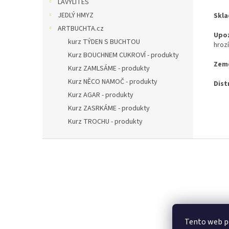
LAVYLITES
JEDLÝ HMYZ
Skla
ARTBUCHTA.cz
Upoz
kurz TÝDEN S BUCHTOU
hroz
Kurz BOUCHNEM CUKROVÍ - produkty
Zem
Kurz ZAMLSÁME - produkty
Kurz NĚCO NAMOČ - produkty
Dist
Kurz AGAR - produkty
Kurz ZASRKÁME - produkty
Kurz TROCHU - produkty
Z
á
p
a
t
í
Tento web po