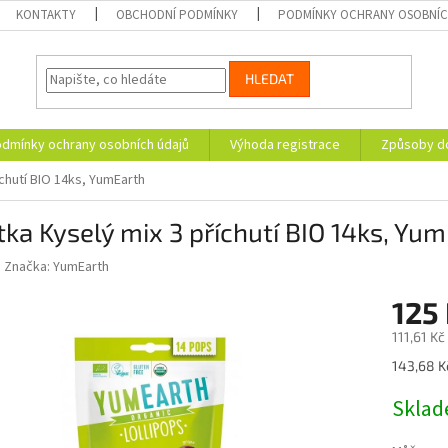
KONTAKTY
OBCHODNÍ PODMÍNKY
PODMÍNKY OCHRANY OSOBNÍC
HLEDAT
dmínky ochrany osobních údajů
Výhoda registrace
Způsoby d
íchutí BIO 14ks, YumEarth
tka Kyselý mix 3 příchutí BIO 14ks, Yu
Značka:
YumEarth
125
111,61 K
Měrná
143,68 K
cena:
Skla