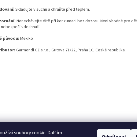
dování:
Skladujte v suchu a chraňte před teplem.
ornění:
Nenechávejte dítě při konzumaci bez dozoru. Není vhodné pro děti
í nebezpečí vdechnutí.
ě původu:
Mexiko
ributor:
Garmondi CZ s.r.o., Gutova 71/22, Praha 10, Česká republika.
užívá soubory cookie. Dalším
Odmítnout