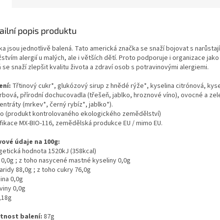
ailní popis produktu
ka jsou jednotlivě balená.
Tato americká značka se snaží bojovat s narůstaj
tvím alergií u malých, ale i větších dětí. Proto podporuje i organizace jako 
 se snaží zlepšit kvalitu života a zdraví osob s potravinovými alergiemi.
ení:
Třtinový cukr*, glukózový sirup z hnědé rýže*, kyselina citrónová, kyse
rbová, přírodní dochucovadla (třešeň, jablko, hroznové víno), ovocné a ze
ntráty (mrkev*, černý rybíz*, jablko*).
bio (produkt kontrolovaného ekologického zemědělství)
ifikace MX-BIO-116, zemědělská produkce EU / mimo EU.
vové údaje na 100g:
getická hodnota 1520kJ (358kcal)
 0,0g ; z toho nasycené mastné kyseliny 0,0g
ridy 88,0g ; z toho cukry 76,0g
ina 0,0g
viny 0,0g
,18g
nost balení:
87g