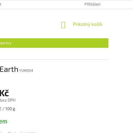
H ÚDAJŮ
Přihlášení
NÁKUPNÍ
Prázdný košík
KOŠÍK
opravy
mEarth
YUM004
 Kč
č bez DPH
č / 100 g
dem