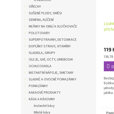
trvanlivosti
OŘECHY
SUŠENÉ PLODY, SMĚSI
SEMENA, KLÍČENÍ
Lízát
MLÝNKY NA OBILÍ A VLOČKOVAČE
přích
POLOTOVARY
YumE
SUPERPOTRAVINY, DETOXIKACE
DOPLŇKY STRAVY, VITAMÍNY
119 
SLADIDLA, SIRUPY
Měrná
136,78
OLEJE, GHÍ, OCTY, UMEBOSHI
cena:
OCHUCOVADLA
D
INSTANTNÍ NÁPOJE, SMETANY
Bezle
SLADKÉ A OVOCNÉ POMAZÁNKY
lízátk
POMAZÁNKY
jahody
KAKAOVÉ PRODUKTY
jablka
dochu
KÁVA A KÁVOVINY
Instantní kávy
Mleté kávy
Popi