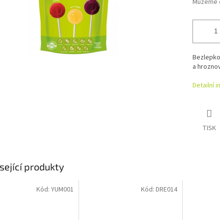
Můžeme d
Bezlepkov
a hroznov
Detailní 
TISK
sející produkty
Kód:
YUM001
Kód:
DRE014