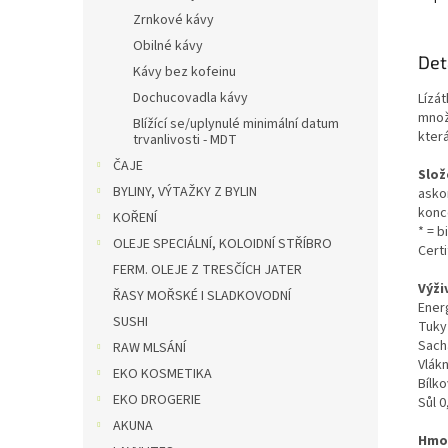
Zrnkové kávy
Obilné kávy
Det
Kávy bez kofeinu
Dochucovadla kávy
Lízát
množs
Blížící se/uplynulé minimální datum
která
trvanlivosti - MDT
ČAJE
Slož
BYLINY, VÝTAŽKY Z BYLIN
asko
konce
KOŘENÍ
* = 
OLEJE SPECIÁLNÍ, KOLOIDNÍ STŘÍBRO
Cert
FERM. OLEJE Z TRESČÍCH JATER
Výži
ŘASY MOŘSKÉ I SLADKOVODNÍ
Ener
SUSHI
Tuky
Sacha
RAW MLSÁNÍ
Vlákn
EKO KOSMETIKA
Bílko
EKO DROGERIE
Sůl 0
AKUNA
Hmot