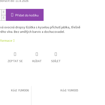
oručit do:
11.8.2026
Přidat do košíku
á ovocná dropsy lízátka s kyselou příchutí jablka, třešně
ého vína. Bez umělých barviv a dochucovadel.
informace
ZEPTAT SE
HLÍDAT
SDÍLET
Kód:
YUM006
Kód:
YUM005