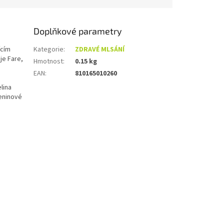
Doplňkové parametry
ícím
Kategorie
:
ZDRAVÉ MLSÁNÍ
je Fare,
Hmotnost
:
0.15 kg
EAN
:
810165010260
lina
leninové