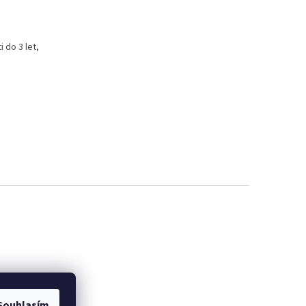
 do 3 let,
Souhlasím