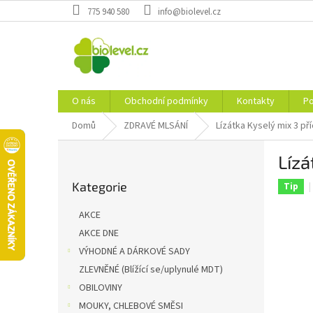
Přejít
775 940 580
info@biolevel.cz
na
obsah
O nás
Obchodní podmínky
Kontakty
Po
Domů
ZDRAVÉ MLSÁNÍ
Lízátka Kyselý mix 3 př
P
Lízá
o
Přeskočit
s
Kategorie
kategorie
Tip
t
r
AKCE
a
AKCE DNE
n
VÝHODNÉ A DÁRKOVÉ SADY
n
í
ZLEVNĚNÉ (Blížící se/uplynulé MDT)
p
OBILOVINY
a
MOUKY, CHLEBOVÉ SMĚSI