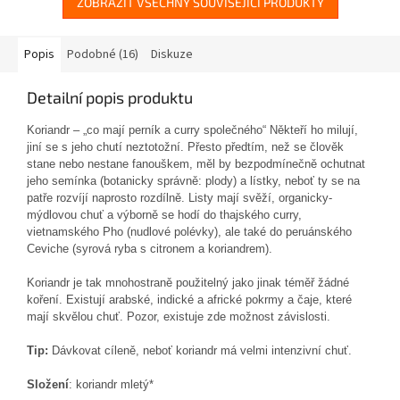
ZOBRAZIT VŠECHNY SOUVISEJÍCÍ PRODUKTY
Popis
Podobné (16)
Diskuze
Detailní popis produktu
Koriandr – „co mají perník a curry společného“ Někteří ho milují,
jiní se s jeho chutí neztotožní. Přesto předtím, než se člověk
stane nebo nestane fanouškem, měl by bezpodmínečně ochutnat
jeho semínka (botanicky správně: plody) a lístky, neboť ty se na
patře rozvíjí naprosto rozdílně. Listy mají svěží, organicky-
mýdlovou chuť a výborně se hodí do thajského curry,
vietnamského Pho (nudlové polévky), ale také do peruánského
Ceviche (syrová ryba s citronem a koriandrem).
Koriandr je tak mnohostraně použitelný jako jinak téměř žádné
koření. Existují arabské, indické a africké pokrmy a čaje, které
mají skvělou chuť. Pozor, existuje zde možnost závislosti.
Tip:
Dávkovat cíleně, neboť koriandr má velmi intenzivní chuť.
Složení
: koriandr mletý*