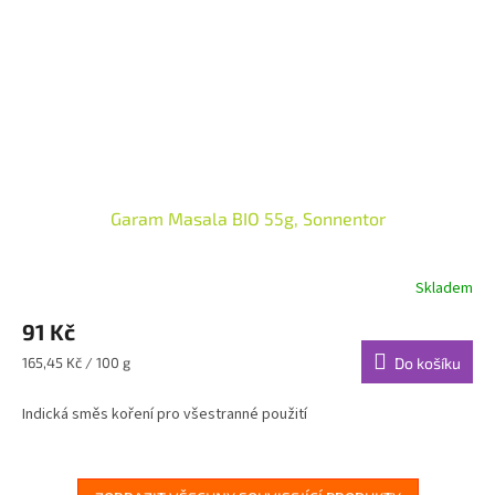
Garam Masala BIO 55g, Sonnentor
Skladem
91 Kč
Měrná
165,45 Kč / 100 g
Do košíku
cena:
Indická směs koření pro všestranné použití