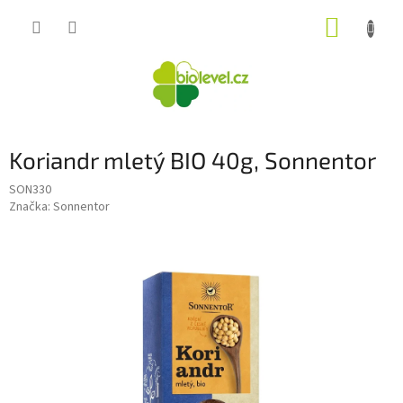
Přejít
NÁKUP
na
obsah
KOŠÍK
Koriandr mletý BIO 40g, Sonnentor
SON330
Značka:
Sonnentor