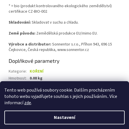
* = bio (produkt kontrolovaného ekologického zemědělství)
certifikace CZ-BIO-002
Skladování:
Skladovat v suchu a chladu.
Země původu:
Zemědělská produkce EU/mimo EU.
Výrobce a distributor:
Sonnentor s.r.o., Příhon 943, 696 15
Čejkovice, Česká republika, www.sonnentor.cz
Doplňkové parametry
Kategorie
:
KOŘENÍ
Hmotnost
:
0.08 kg
EAN
:
9004145003644
Tento web používá soubory cookie. Dalším procházením
tohoto webu vyjadřujete souhlas s jejich používáním.. Více
Z
informací
zde
.
á
Vytvořil Shoptet
p
Nastavení
a
t