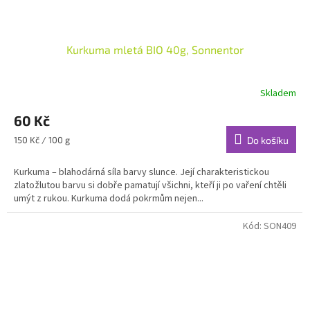
Kurkuma mletá BIO 40g, Sonnentor
Skladem
60 Kč
Měrná
150 Kč / 100 g
Do košíku
cena:
Kurkuma – blahodárná síla barvy slunce. Její charakteristickou
zlatožlutou barvu si dobře pamatují všichni, kteří ji po vaření chtěli
umýt z rukou. Kurkuma dodá pokrmům nejen...
Kód:
SON409