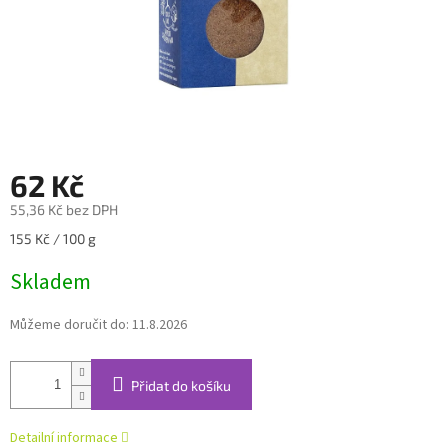
62 Kč
55,36 Kč bez DPH
Měrná
155 Kč / 100 g
cena:
Skladem
Můžeme doručit do:
11.8.2026
Přidat do košíku
Detailní informace