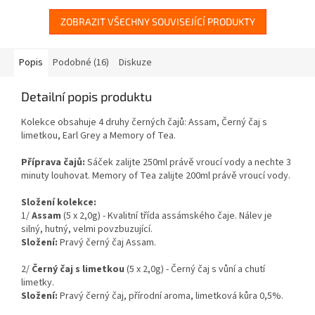
ZOBRAZIT VŠECHNY SOUVISEJÍCÍ PRODUKTY
Popis
Podobné (16)
Diskuze
Detailní popis produktu
Kolekce obsahuje 4 druhy černých čajů: Assam, Černý čaj s
limetkou, Earl Grey a Memory of Tea.
Příprava čajů:
Sáček zalijte 250ml právě vroucí vody a nechte 3
minuty louhovat
. Memory of Tea zalijte 200ml právě vroucí vody.
Složení kolekce:
1/
Assam
(5 x 2,0g) - Kvalitní třída assámského čaje. Nálev je
silný, hutný, velmi povzbuzující.
Složení:
Pravý černý čaj Assam.
2/
Černý čaj s limetkou
(5 x 2,0g) - Černý čaj s vůní a chutí
limetky.
Složení:
Pravý černý čaj, přírodní aroma, limetková kůra 0,5%.