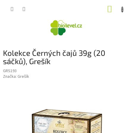
Přejít
NÁKUP
na
obsah
KOŠÍK
Kolekce Černých čajů 39g (20
sáčků), Grešík
GRS193
Značka:
Grešík