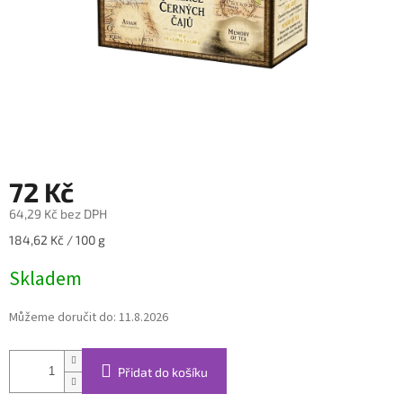
72 Kč
64,29 Kč bez DPH
Měrná
184,62 Kč / 100 g
cena:
Skladem
Můžeme doručit do:
11.8.2026
Přidat do košíku