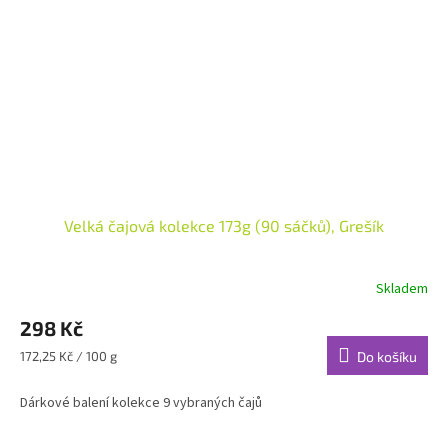
Velká čajová kolekce 173g (90 sáčků), Grešík
Skladem
298 Kč
Měrná
172,25 Kč / 100 g
Do košíku
cena:
Dárkové balení kolekce 9 vybraných čajů