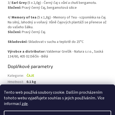
3/
Earl Grey
(5 x 2,0g) - Černý čaj s vůní a chutí bergamotu.
Složení:
Pravý černý čaj, bergamotová silice
4/
Memory of tea
(5 x 1,8g) - Memory of Tea - vzpomínka na čaj.
Na silný, lahodný a voňavý. Vůně čajových plantáží se přenese až
do vašeho šálku.
Složení:
Pravý černý čaj.
Skladování:
Skladovat v suchu a teplotě do 25°C
Výrobce a distributor:
Valdemar Grešík - Natura s.r.o., Saská
134/60, 405 02 Děčín - Bělá
Doplňkové parametry
Kategorie
:
ČAJE
Hmotnost
:
0.1 kg
EAN
:
8595122325169
Tento web používá soubory cookie. Dalším procházením
tohoto webu vyjadřujete souhlas s jejich používáním.. Více
Z
informací
zde
.
á
Vytvořil Shoptet
p