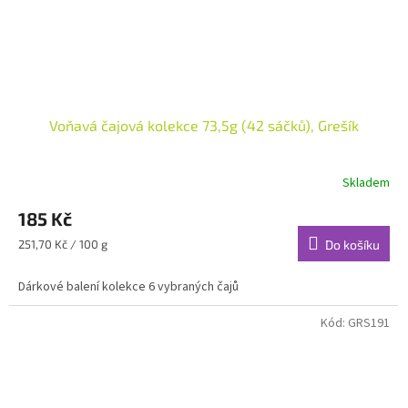
Voňavá čajová kolekce 73,5g (42 sáčků), Grešík
Skladem
185 Kč
Měrná
251,70 Kč / 100 g
Do košíku
cena:
Dárkové balení kolekce 6 vybraných čajů
Kód:
GRS191