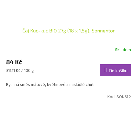
Čaj Kuc-kuc BIO 27g (18 x 1,5g), Sonnentor
Skladem
84 Kč
Měrná
311,11 Kč / 100 g
Do košíku
cena:
Bylinná směs mátové, květinové a nasládlé chuti
Kód:
SON612