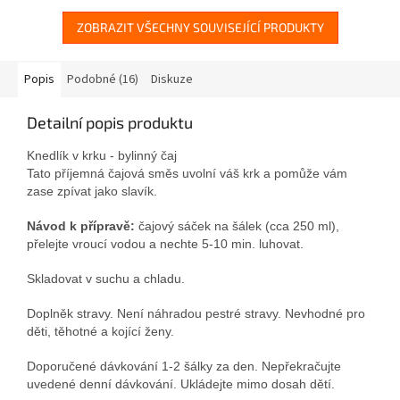
ZOBRAZIT VŠECHNY SOUVISEJÍCÍ PRODUKTY
Popis
Podobné (16)
Diskuze
Detailní popis produktu
Knedlík v krku - bylinný čaj
Tato příjemná čajová směs uvolní váš krk a pomůže vám
zase zpívat jako slavík.
Návod k přípravě:
čajový sáček na šálek (cca 250 ml),
přelejte vroucí vodou a nechte 5-10 min. luhovat.
Skladovat v suchu a chladu.
Doplněk stravy.
Není náhradou pestré stravy. Nevhodné pro
děti, těhotné a kojící ženy.
Doporučené dávkování 1-2 šálky za den. Nepřekračujte
uvedené denní dávkování. Ukládejte mimo dosah dětí.