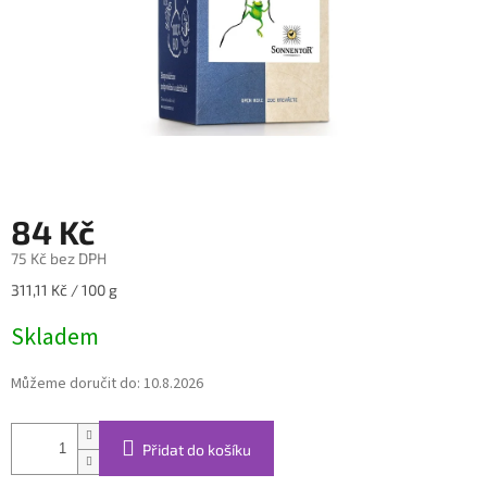
84 Kč
75 Kč bez DPH
Měrná
311,11 Kč / 100 g
cena:
Skladem
Můžeme doručit do:
10.8.2026
Přidat do košíku