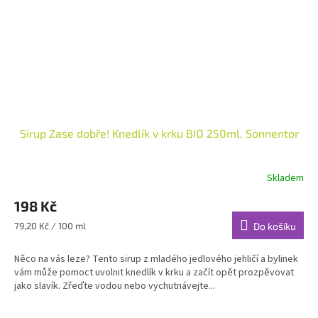
Sirup Zase dobře! Knedlík v krku BIO 250ml, Sonnentor
Skladem
198 Kč
Měrná
79,20 Kč / 100 ml
Do košíku
cena:
Něco na vás leze? Tento sirup z mladého jedlového jehličí a bylinek
vám může pomoct uvolnit knedlík v krku a začít opět prozpěvovat
jako slavík. Zřeďte vodou nebo vychutnávejte...