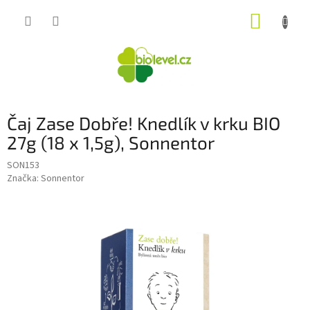
Přejít
NÁKUP
na
obsah
KOŠÍK
Čaj Zase Dobře! Knedlík v krku BIO
27g (18 x 1,5g), Sonnentor
SON153
Značka:
Sonnentor