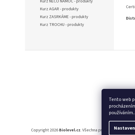
Kurz NĚCO NAMOČ - produkty
Cert
Kurz AGAR - produkty
Kurz ZASRKÁME - produkty
Dist
Kurz TROCHU - produkty
Z
á
p
a
t
í
Tento web po
procházením 
používáním..
Nastaven
Copyright 2026
Biolevel.cz
. Všechna práva vyhrazena.
Up