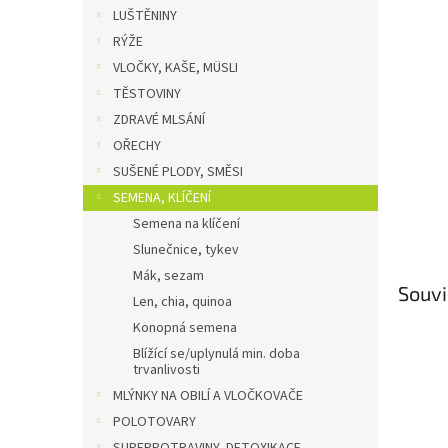
n
LUŠTĚNINY
e
RÝŽE
l
VLOČKY, KAŠE, MÜSLI
TĚSTOVINY
ZDRAVÉ MLSÁNÍ
OŘECHY
SUŠENÉ PLODY, SMĚSI
SEMENA, KLÍČENÍ
Semena na klíčení
Slunečnice, tykev
Mák, sezam
Souvi
Len, chia, quinoa
Konopná semena
Blížící se/uplynulá min. doba
trvanlivosti
MLÝNKY NA OBILÍ A VLOČKOVAČE
POLOTOVARY