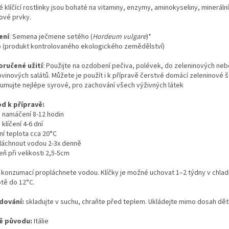
 klíčící rostlinky jsou bohaté na vitaminy, enzymy, aminokyseliny, minerální
ové prvky.
ení
: Semena ječmene setého (
Hordeum vulgare
)*
o (produkt kontrolovaného ekologického zemědělství)
ručené užití
: Použijte na ozdobení pečiva, polévek, do zeleninových neb
ovinových salátů. Můžete je použít i k přípravě čerstvé domácí zeleninové š
umujte nejlépe syrové, pro zachování všech výživných látek
d k přípravě:
 namáčení 8-12 hodin
klíčení 4-6 dní
ní teplota cca 20°C
láchnout vodou 2-3x denně
eň při velikosti 2,5-5cm
 konzumací propláchnete vodou. Klíčky je možné uchovat 1–2 týdny v chlad
otě do 12°C.
dování:
skladujte v suchu, chraňte před teplem. Ukládejte mimo dosah dět
ě původu:
Itálie