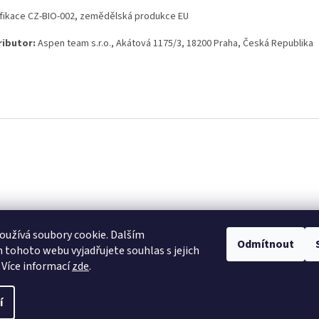
ifikace CZ-BIO-002, zemědělská produkce EU
ributor:
Aspen team s.r.o., Akátová 1175/3, 18200 Praha, Česká Republika
užívá soubory cookie. Dalším
Odmítnout
tohoto webu vyjadřujete souhlas s jejich
 Více informací
zde
.
í
ravit nastavení cookies