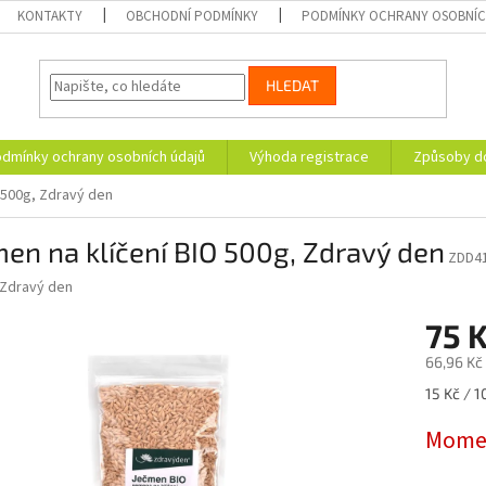
KONTAKTY
OBCHODNÍ PODMÍNKY
PODMÍNKY OCHRANY OSOBNÍC
HLEDAT
dmínky ochrany osobních údajů
Výhoda registrace
Způsoby d
 500g, Zdravý den
en na klíčení BIO 500g, Zdravý den
ZDD4
Zdravý den
75 
66,96 Kč
Měrná
15 Kč / 1
cena:
Momen