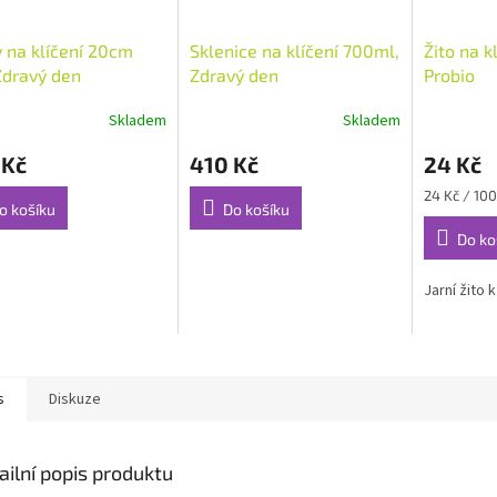
 na klíčení 20cm
Sklenice na klíčení 700ml,
Žito na k
Zdravý den
Zdravý den
Probio
Skladem
Skladem
 Kč
410 Kč
24 Kč
Měrná
24 Kč / 100
o košíku
Do košíku
cena:
Do ko
Jarní žito 
s
Diskuze
ailní popis produktu