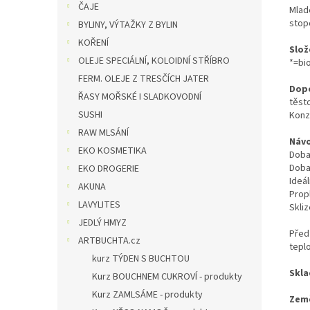
ČAJE
Mladé
stop
BYLINY, VÝTAŽKY Z BYLIN
KOŘENÍ
Slož
OLEJE SPECIÁLNÍ, KOLOIDNÍ STŘÍBRO
*=bi
FERM. OLEJE Z TRESČÍCH JATER
Dopo
ŘASY MOŘSKÉ I SLADKOVODNÍ
těst
SUSHI
Konz
RAW MLSÁNÍ
Návo
EKO KOSMETIKA
Doba
Doba 
EKO DROGERIE
Ideál
AKUNA
Prop
LAVYLITES
Skliz
JEDLÝ HMYZ
Před
ARTBUCHTA.cz
tepl
kurz TÝDEN S BUCHTOU
Skla
Kurz BOUCHNEM CUKROVÍ - produkty
Kurz ZAMLSÁME - produkty
Zem