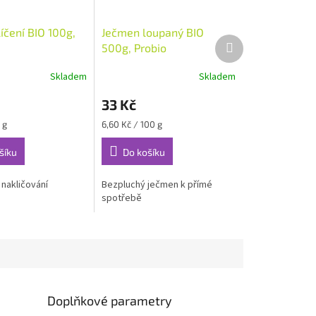
líčení BIO 100g,
Ječmen loupaný BIO
Další
500g, Probio
produkt
Skladem
Skladem
33 Kč
Měrná
 g
6,60 Kč / 100 g
cena:
šíku
Do košíku
k nakličování
Bezpluchý ječmen k přímé
spotřebě
Doplňkové parametry