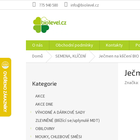
Přejít
775 940 580
info@biolevel.cz
na
obsah
O nás
Obchodní podmínky
Kontakty
Po
Domů
SEMENA, KLÍČENÍ
Ječmen na klíčení BIO
P
Ječm
o
Přeskočit
s
Značka:
Kategorie
kategorie
t
r
AKCE
a
AKCE DNE
n
VÝHODNÉ A DÁRKOVÉ SADY
n
í
ZLEVNĚNÉ (Blížící se/uplynulé MDT)
p
OBILOVINY
a
MOUKY, CHLEBOVÉ SMĚSI