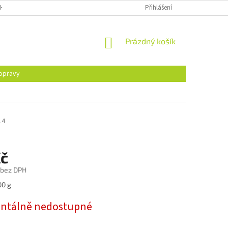
H ÚDAJŮ
Přihlášení
NÁKUPNÍ
Prázdný košík
KOŠÍK
opravy
14
Kč
 bez DPH
00 g
tálně nedostupné