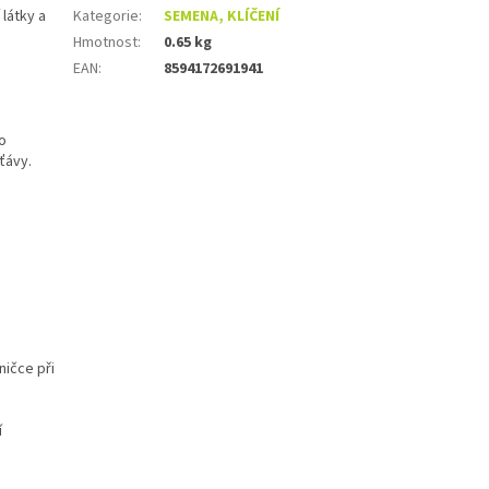
 látky a
Kategorie
:
SEMENA, KLÍČENÍ
Hmotnost
:
0.65 kg
EAN
:
8594172691941
o
ťávy.
ničce při
í