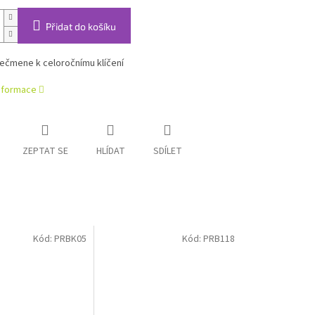
Přidat do košíku
ečmene k celoročnímu klíčení
informace
ZEPTAT SE
HLÍDAT
SDÍLET
Kód:
PRBK05
Kód:
PRB118