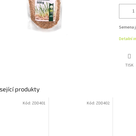
Semena j
Detailní 
TISK
sející produkty
Kód:
ZDD401
Kód:
ZDD402