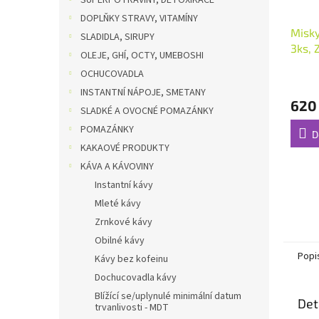
SUPERPOTRAVINY, DETOXIKACE
DOPLŇKY STRAVY, VITAMÍNY
Misky
SLADIDLA, SIRUPY
3ks, 
OLEJE, GHÍ, OCTY, UMEBOSHI
OCHUCOVADLA
INSTANTNÍ NÁPOJE, SMETANY
620
SLADKÉ A OVOCNÉ POMAZÁNKY
POMAZÁNKY
D
KAKAOVÉ PRODUKTY
KÁVA A KÁVOVINY
Instantní kávy
Mleté kávy
Zrnkové kávy
Obilné kávy
Popi
Kávy bez kofeinu
Dochucovadla kávy
Blížící se/uplynulé minimální datum
Det
trvanlivosti - MDT