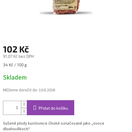
102 Kč
91,07 Kč bez DPH
Měrná
34 Kč / 100 g
cena:
Skladem
Můžeme doručit do:
10.8.2026
Přidat do košíku
Sušené plody kustovnice čínské označované jako
„ovoce
dlouhověkosti“