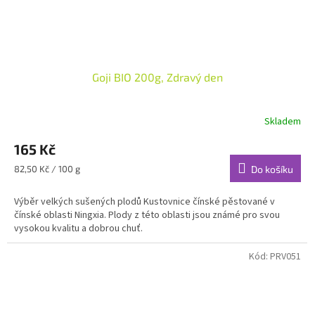
Goji BIO 200g, Zdravý den
Skladem
165 Kč
Měrná
82,50 Kč / 100 g
Do košíku
cena:
Výběr velkých sušených plodů Kustovnice čínské pěstované v
čínské oblasti Ningxia. Plody z této oblasti jsou známé pro svou
vysokou kvalitu a dobrou chuť.
Kód:
PRV051