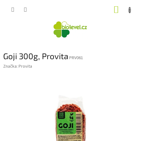
Přejít
NÁKUP
na
obsah
KOŠÍK
Goji 300g, Provita
PRV061
Značka:
Provita