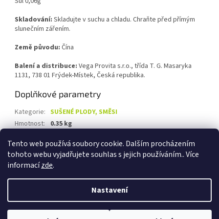
Sůl 0,06g
Skladování:
Skladujte v suchu a chladu. Chraňte před přímým
slunečním zářením.
Země původu:
Čína
Balení a distribuce:
Vega Provita s.r.o., třída T. G. Masaryka
1131, 738 01 Frýdek-Místek, Česká republika.
Doplňkové parametry
Kategorie
:
SUŠENÉ PLODY, SMĚSI
Hmotnost
:
0.35 kg
EAN
:
8594034778087
Tento web používá soubory cookie. Dalším procházením
tohoto webu vyjadřujete souhlas s jejich používáním.. Více
Z
informací
zde
.
á
Vytvořil Shoptet
p
Nastavení
a
t
Copyright 2026
Biolevel.cz
. Všechna práva vyhrazena.
Upravit
í