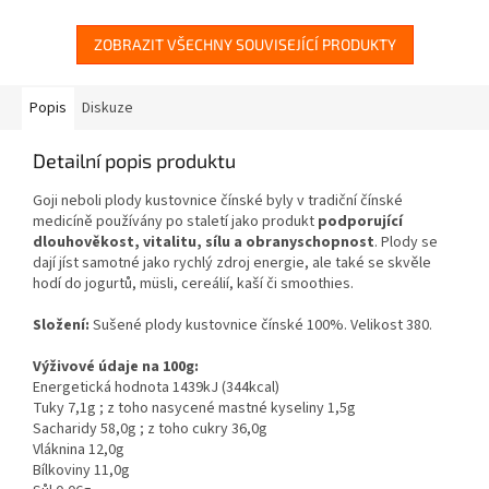
ZOBRAZIT VŠECHNY SOUVISEJÍCÍ PRODUKTY
Popis
Diskuze
Detailní popis produktu
Goji neboli plody kustovnice čínské byly v tradiční čínské
medicíně používány po staletí jako produkt
podporující
dlouhověkost, vitalitu, sílu a obranyschopnost
. Plody se
dají jíst samotné jako rychlý zdroj energie, ale také se skvěle
hodí do jogurtů, müsli, cereálií, kaší či smoothies.
Složení:
Sušené plody kustovnice čínské 100%. Velikost 380.
Výživové údaje na 100g:
Energetická hodnota 1439kJ (344kcal)
Tuky 7,1g ; z toho nasycené mastné kyseliny 1,5g
Sacharidy 58,0g ; z toho cukry 36,0g
Vláknina 12,0g
Bílkoviny 11,0g