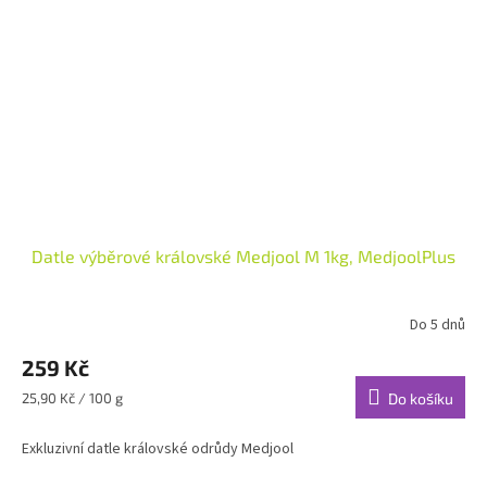
Datle výběrové královské Medjool M 1kg, MedjoolPlus
Do 5 dnů
259 Kč
Měrná
25,90 Kč / 100 g
Do košíku
cena:
Exkluzivní datle královské odrůdy Medjool