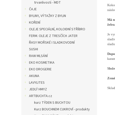
trvanlivosti - MDT
Kokos
ČAJE
násle
BYLINY, VÝTAŽKY Z BYLIN
Má n
KOŘENÍ
želez
OLEJE SPECIÁLNÍ, KOLOIDNÍ STŘÍBRO
Je vy
FERM. OLEJE Z TRESČÍCH JATER
sladi
ŘASY MOŘSKÉ I SLADKOVODNÍ
sladi
SUSHI
Dopor
RAW MLSÁNÍ
karam
EKO KOSMETIKA
Slože
EKO DROGERIE
AKUNA
Země
LAVYLITES
Sklad
JEDLÝ HMYZ
ARTBUCHTA.cz
kurz TÝDEN S BUCHTOU
Kurz BOUCHNEM CUKROVÍ - produkty