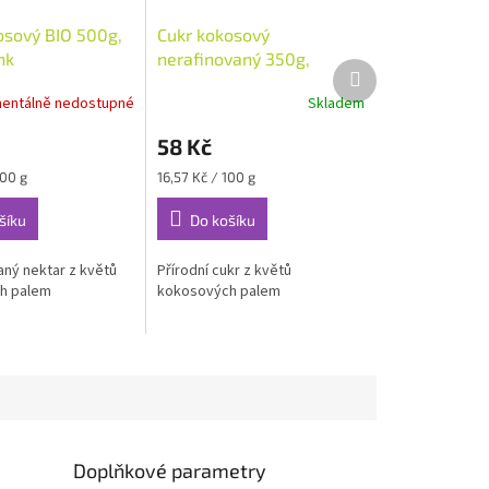
osový BIO 500g,
Cukr kokosový
nk
nerafinovaný 350g,
Další
Natural Jihlava
produkt
entálně nedostupné
Skladem
58 Kč
Měrná
100 g
16,57 Kč / 100 g
cena:
šíku
Do košíku
aný nektar z květů
Přírodní cukr z květů
h palem
kokosových palem
Doplňkové parametry