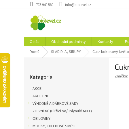
Přejít
775 940 580
info@biolevel.cz
na
obsah
O nás
Obchodní podmínky
Kontakty
Po
Domů
SLADIDLA, SIRUPY
Cukr kokosový květo
P
Cukr
o
Přeskočit
s
Značka:
Kategorie
kategorie
t
r
AKCE
a
AKCE DNE
n
VÝHODNÉ A DÁRKOVÉ SADY
n
í
ZLEVNĚNÉ (Blížící se/uplynulé MDT)
p
OBILOVINY
a
MOUKY, CHLEBOVÉ SMĚSI