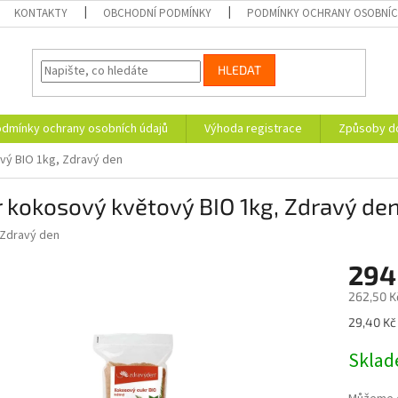
KONTAKTY
OBCHODNÍ PODMÍNKY
PODMÍNKY OCHRANY OSOBNÍC
HLEDAT
dmínky ochrany osobních údajů
Výhoda registrace
Způsoby d
vý BIO 1kg, Zdravý den
 kokosový květový BIO 1kg, Zdravý de
Zdravý den
294
262,50 K
Měrná
29,40 Kč 
cena:
Skla