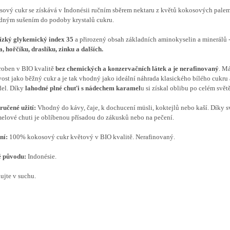
ový cukr se získává v Indonésii ručním sběrem nektaru z květů kokosových palem
dným sušením do podoby krystalů cukru.
ízký glykemický index 35
a přirozený obsah základních aminokyselin a minerálů 
a, hořčíku, draslíku, zinku a dalších.
roben v BIO kvalitě
bez chemických a konzervačních látek a je nerafinovaný
. M
vost jako běžný cukr a je tak vhodný jako ideální náhrada klasického bílého cukru
del. Díky
lahodné plné chuťi s nádechem karamel
u si získal oblibu po celém světě
učené užití:
Vhodný do kávy, čaje, k dochucení müsli, koktejlů nebo kaší. Díky s
elové chuti je oblíbenou přísadou do zákusků nebo na pečení.
ní:
100% kokosový cukr květový v BIO kvalitě. Nerafinovaný.
 původu:
Indonésie.
ujte v suchu.