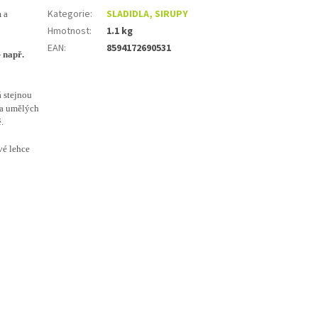
Kategorie
:
SLADIDLA, SIRUPY
 a
Hmotnost
:
1.1 kg
EAN
:
8594172690531
-
např.
á stejnou
 a umělých
.
vé lehce