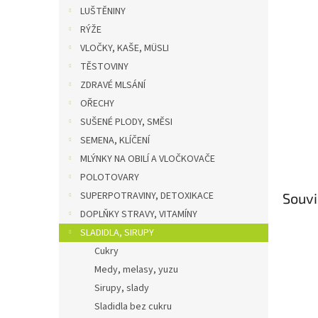
n
LUŠTĚNINY
e
RÝŽE
l
VLOČKY, KAŠE, MÜSLI
TĚSTOVINY
ZDRAVÉ MLSÁNÍ
OŘECHY
SUŠENÉ PLODY, SMĚSI
SEMENA, KLÍČENÍ
MLÝNKY NA OBILÍ A VLOČKOVAČE
POLOTOVARY
SUPERPOTRAVINY, DETOXIKACE
Souvi
DOPLŇKY STRAVY, VITAMÍNY
SLADIDLA, SIRUPY
Cukry
Medy, melasy, yuzu
Sirupy, slady
Sladidla bez cukru