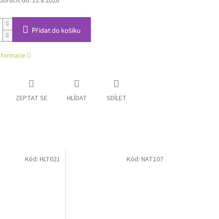
oručit do:
11.8.2026
Přidat do košíku
informace
ZEPTAT SE
HLÍDAT
SDÍLET
Kód:
HLT021
Kód:
NAT107