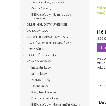
Ovocné šťávy a prášky
Koko
Ovocné pasty
tuku)
Blížící se/uplynulá min. doba
trvanlivosti
OLEJE, GHÍ, OCTY, UMEBOSHI
OCHUCOVADLA
116 
INSTANTNÍ NÁPOJE, SMETANY
Měrná
11,60 K
cena:
SLADKÉ A OVOCNÉ POMAZÁNKY
D
POMAZÁNKY
KAKAOVÉ PRODUKTY
Vysoce
KÁVA A KÁVOVINY
mléko 
Instantní kávy
kokos
Mleté kávy
Zrnkové kávy
Obilné kávy
Popi
Kávy bez kofeinu
Dochucovadla kávy
Det
Blížící se/uplynulé minimální datum