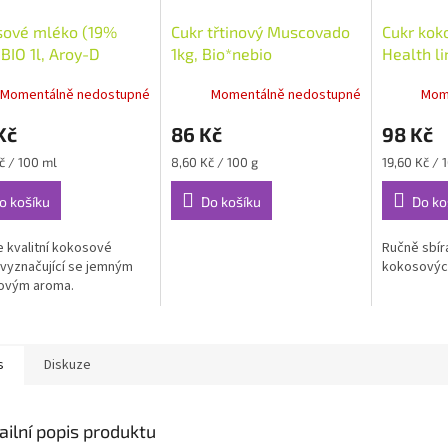
sové mléko (19%
Cukr třtinový Muscovado
Cukr kok
 BIO 1l, Aroy-D
1kg, Bio*nebio
Health li
Momentálně nedostupné
Momentálně nedostupné
Mom
Kč
86 Kč
98 Kč
Měrná
Měrná
č / 100 ml
8,60 Kč / 100 g
19,60 Kč / 
cena:
cena:
o košíku
Do košíku
Do ko
 kvalitní kokosové
Ručně sbír
vyznačující se jemným
kokosovýc
ovým aroma.
s
Diskuze
ailní popis produktu