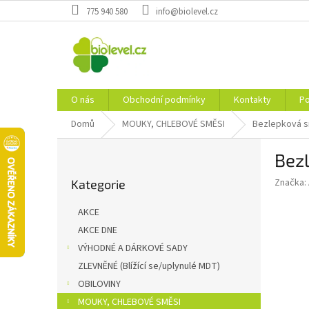
Přejít
775 940 580
info@biolevel.cz
na
obsah
O nás
Obchodní podmínky
Kontakty
Po
Domů
MOUKY, CHLEBOVÉ SMĚSI
Bezlepková s
P
Bez
o
Přeskočit
s
Značka:
Kategorie
kategorie
t
r
AKCE
a
AKCE DNE
n
VÝHODNÉ A DÁRKOVÉ SADY
n
í
ZLEVNĚNÉ (Blížící se/uplynulé MDT)
p
OBILOVINY
a
MOUKY, CHLEBOVÉ SMĚSI