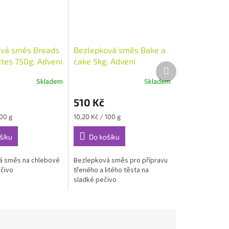
vá směs Breads
Bezlepková směs Bake a
tes 750g, Adveni
cake 5kg, Adveni
Další
produkt
Skladem
Skladem
510 Kč
Měrná
100 g
10,20 Kč / 100 g
cena:
šíku
Do košíku
á směs na chlebové
Bezlepková směs pro přípravu
čivo
třeného a litého těsta na
sladké pečivo