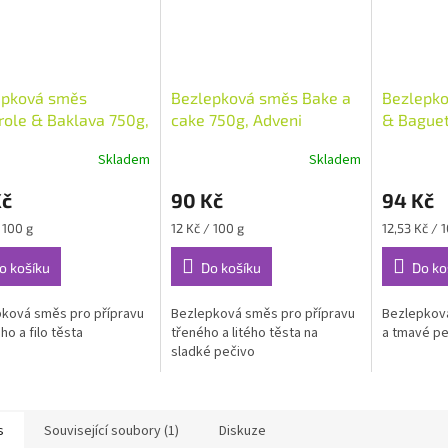
epková směs
Bezlepková směs Bake a
Bezlepko
ole & Baklava 750g,
cake 750g, Adveni
& Baguet
ni
Skladem
Skladem
Kč
90 Kč
94 Kč
Měrná
Měrná
 100 g
12 Kč / 100 g
12,53 Kč / 
cena:
cena:
o košíku
Do košíku
Do ko
ková směs pro přípravu
Bezlepková směs pro přípravu
Bezlepkov
ho a filo těsta
třeného a litého těsta na
a tmavé pe
sladké pečivo
s
Související soubory (1)
Diskuze