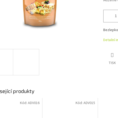
Můžeme d
Bezlepkov
Detailní 
TISK
sející produkty
Kód:
ADV016
Kód:
ADV015