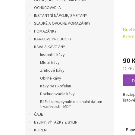
OLEJE, GHÍ, OCTY, UMEBOSHI
OCHUCOVADLA
INSTANTNÍ NÁPOJE, SMETANY
SLADKÉ A OVOCNÉ POMAZÁNKY
Bezl
POMAZÁNKY
Kremr
KAKAOVÉ PRODUKTY
Adve
KÁVA A KÁVOVINY
Instantní kávy
90 
Mleté kávy
Měrná
12 Kč /
Zrnkové kávy
cena:
Obilné kávy
D
Kávy bez kofeinu
Dochucovadla kávy
Bezlep
listové
Blížící se/uplynulé minimální datum
trvanlivosti - MDT
ČAJE
BYLINY, VÝTAŽKY Z BYLIN
Popi
KOŘENÍ