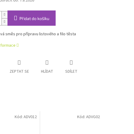
oručit do:
7.8.2026
Přidat do košíku
á směs pro přípravu listového a filo těsta
informace
ZEPTAT SE
HLÍDAT
SDÍLET
Kód:
ADV012
Kód:
ADVG02