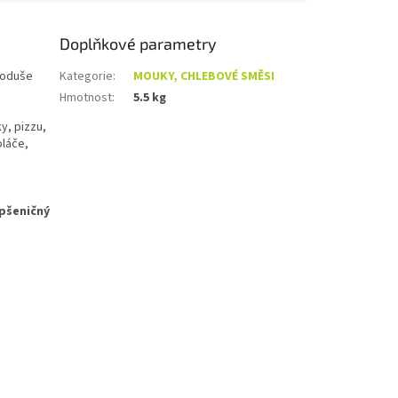
Doplňkové parametry
dnoduše
Kategorie
:
MOUKY, CHLEBOVÉ SMĚSI
Hmotnost
:
5.5 kg
y, pizzu,
oláče,
 pšeničný