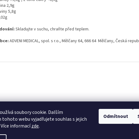
ina 2,9g
viny 5,8g
,02g
dování:
Skladujte v suchu, chraňte před teplem.
bce:
ADVENI MEDICAL, spol. s r.o., Mělčany 64, 666 64 Mělčany
, Česká repub
užívá soubory cookie. Dalším
Odmítnout
tohoto webu vyjadřujete souhlas s jejich
 Více informací
zde
.