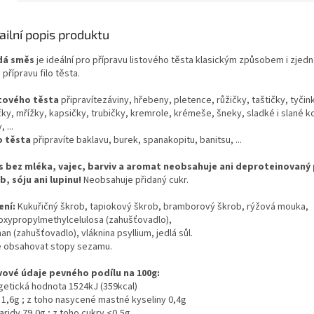
ailní popis produktu
dá směs
je ideální pro přípravu listového těsta klasickým způsobem i zje
 přípravu filo těsta.
stového těsta
připravítezáviny, hřebeny, pletence, růžičky, taštičky, tyčink
ky, mřížky, kapsičky, trubičky, kremrole, krémeše, šneky, sladké i slané k
 ...
o těsta
připravíte baklavu, burek, spanakopitu, banitsu, ...
 bez mléka, vajec, barviv a aromat neobsahuje ani deproteinovaný
b, sóju ani lupinu!
Neobsahuje přidaný cukr.
ení:
K
ukuřičný škrob, tapiokový škrob, bramborový škrob, rýžová mouka,
oxypropylmethylcelulosa (zahušťovadlo),
an (zahušťovadlo), vláknina psyllium, jedlá sůl
.
 obsahovat stopy sezamu.
vové údaje pevného podílu na 100g:
getická hodnota 1524kJ (359kcal)
 1,6g ; z toho nasycené mastné kyseliny 0,4g
ridy 79,0g ; z toho cukry <0,5g