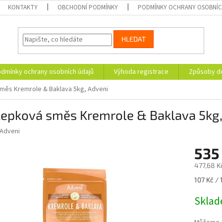
KONTAKTY
OBCHODNÍ PODMÍNKY
PODMÍNKY OCHRANY OSOBNÍC
HLEDAT
dmínky ochrany osobních údajů
Výhoda registrace
Způsoby d
měs Kremrole & Baklava 5kg, Adveni
lepková směs Kremrole & Baklava 5kg,
Adveni
535
477,68 K
Měrná
107 Kč / 
cena:
Skla