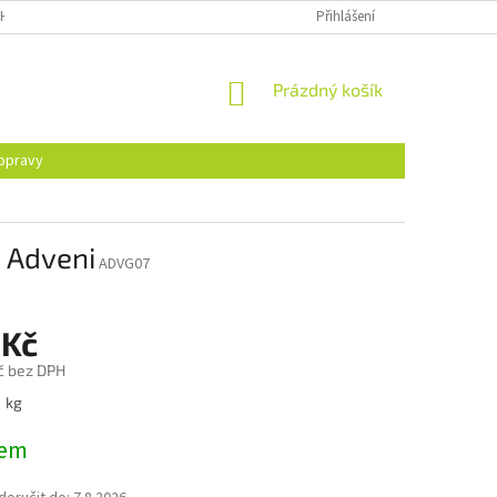
H ÚDAJŮ
Přihlášení
NÁKUPNÍ
Prázdný košík
KOŠÍK
opravy
 Adveni
ADVG07
 Kč
č bez DPH
1 kg
dem