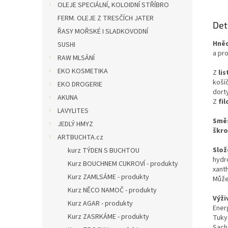
OLEJE SPECIÁLNÍ, KOLOIDNÍ STŘÍBRO
FERM. OLEJE Z TRESČÍCH JATER
Det
ŘASY MOŘSKÉ I SLADKOVODNÍ
Hně
SUSHI
a pro
RAW MLSÁNÍ
EKO KOSMETIKA
Z
li
košíč
EKO DROGERIE
dorty,
AKUNA
Z
fil
LAVYLITES
Směs
JEDLÝ HMYZ
škro
ARTBUCHTA.cz
Slož
kurz TÝDEN S BUCHTOU
hydr
Kurz BOUCHNEM CUKROVÍ - produkty
xanth
Kurz ZAMLSÁME - produkty
Může
Kurz NĚCO NAMOČ - produkty
Výži
Kurz AGAR - produkty
Ener
Kurz ZASRKÁME - produkty
Tuky
Sacha