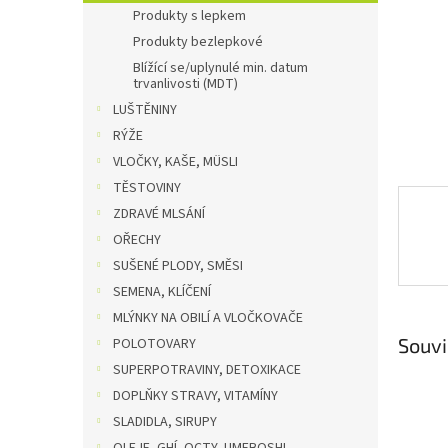
n
Produkty s lepkem
e
Produkty bezlepkové
l
Blížící se/uplynulé min. datum
trvanlivosti (MDT)
LUŠTĚNINY
RÝŽE
VLOČKY, KAŠE, MÜSLI
TĚSTOVINY
ZDRAVÉ MLSÁNÍ
OŘECHY
SUŠENÉ PLODY, SMĚSI
SEMENA, KLÍČENÍ
MLÝNKY NA OBILÍ A VLOČKOVAČE
Souvi
POLOTOVARY
SUPERPOTRAVINY, DETOXIKACE
DOPLŇKY STRAVY, VITAMÍNY
SLADIDLA, SIRUPY