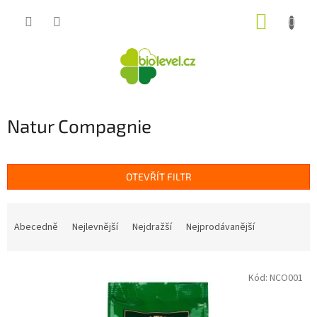
Přejít
NÁKUP
na
obsah
KOŠÍK
Natur Compagnie
OTEVŘÍT FILTR
Ř
a
Abecedně
Nejlevnější
Nejdražší
Nejprodávanější
z
e
V
n
Kód:
NCO001
ý
í
p
p