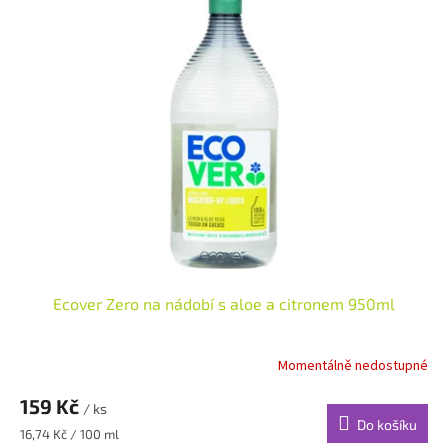
Ecover Zero na nádobí s aloe a citronem 950ml
Momentálně nedostupné
159 Kč
/ ks
Do košíku
Měrná
16,74 Kč / 100 ml