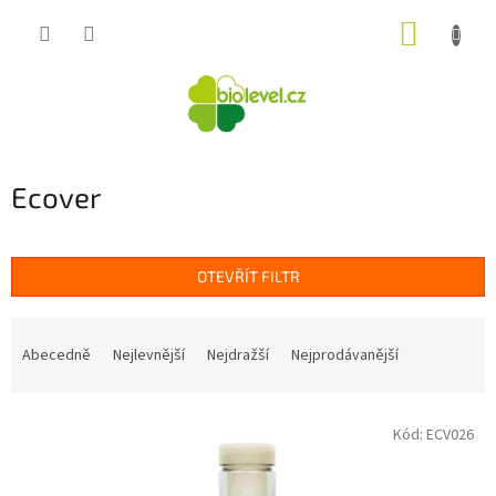
Přejít
NÁKUP
na
obsah
KOŠÍK
Ecover
OTEVŘÍT FILTR
Ř
a
Abecedně
Nejlevnější
Nejdražší
Nejprodávanější
z
e
V
n
Kód:
ECV026
ý
í
p
p