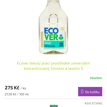
i
r
s
o
p
d
r
u
o
k
d
t
u
ů
k
t
ů
Ecover tekutý prací prostředek univerzální
koncentrovaný Zimolez a jasmín 1l
Skladem
275 Kč
/ ks
Do košíku
Měrná
27,50 Kč / 100 ml
cena:
Kód:
ECV042