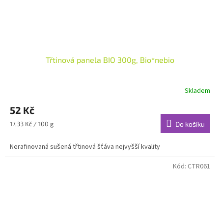
Třtinová panela BIO 300g, Bio*nebio
Skladem
52 Kč
Měrná
17,33 Kč / 100 g
Do košíku
cena:
Nerafinovaná sušená třtinová šťáva nejvyšší kvality
Kód:
CTR061