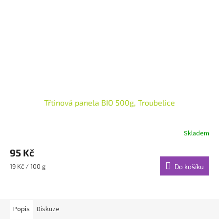
Třtinová panela BIO 500g, Troubelice
Skladem
95 Kč
Měrná
19 Kč / 100 g
Do košíku
cena:
Popis
Diskuze