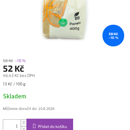
58 Kč
–10 %
58 Kč
–10 %
52 Kč
46,43 Kč bez DPH
Měrná
13 Kč / 100 g
cena:
Skladem
Můžeme doručit do:
10.8.2026
Přidat do košíku