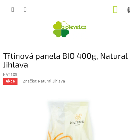
Přejít
NÁKUP
na
obsah
KOŠÍK
Třtinová panela BIO 400g, Natural
Jihlava
NAT109
Značka:
Natural Jihlava
Akce