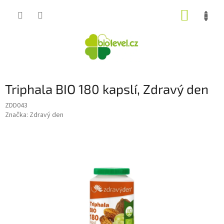
Přejít
NÁKUP
na
obsah
KOŠÍK
Triphala BIO 180 kapslí, Zdravý den
ZDD043
Značka:
Zdravý den