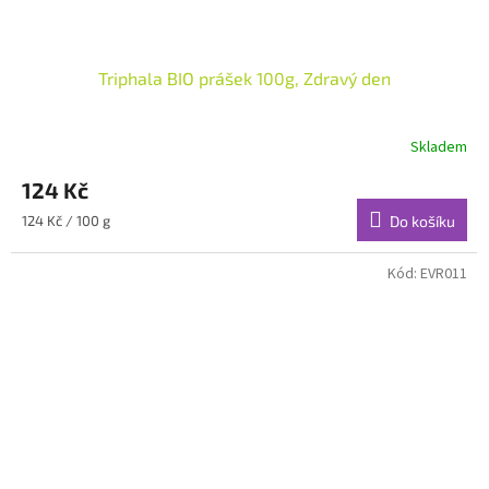
Triphala BIO prášek 100g, Zdravý den
Skladem
124 Kč
Měrná
124 Kč / 100 g
Do košíku
cena:
Kód:
EVR011