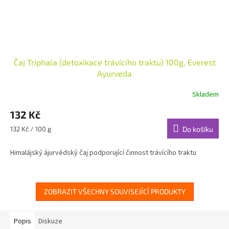
Čaj Triphala (detoxikace trávícího traktu) 100g, Everest
Ayurveda
Skladem
132 Kč
Měrná
132 Kč / 100 g
Do košíku
cena:
Himalájský ájurvédský čaj podporující činnost trávícího traktu
ZOBRAZIT VŠECHNY SOUVISEJÍCÍ PRODUKTY
Popis
Diskuze