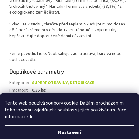
Vrcholák myrobalánový*-Bibhitaki (Terminalia bellirica) (33,3%),
Vrcholák tříslovinný* -Haritaki (Terminalia chebula) (33,3%) *z
ekologického zemědělství.
Skladujte v suchu, chraňte před teplem. Skladujte mimo dosah
dětí. Není určeno pro děti do 12 let, těhotné a kojící matky.
Nepřekračujte doporučené denní dávkování.
Země původu: Indie. Neobsahuje žádná aditiva, barviva nebo
dochucovadla.
Doplňkové parametry
Kategorie
:
SUPERPOTRAVINY, DETOXIKACE
Hmotnost
:
0.35 kg
EAN
:
8594172691781
Tento web používá soubory cookie. Dalším procházením
tohoto webu vyjadřujete souhlas s jejich používáním.. Více
Z
informací
zde
.
á
Vytvořil Shoptet
p
Nastavení
a