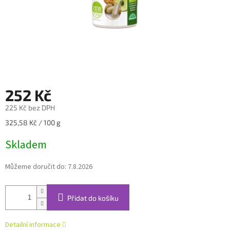
252 Kč
225 Kč bez DPH
Měrná
325,58 Kč / 100 g
cena:
Skladem
Můžeme doručit do:
7.8.2026
Přidat do košíku
Detailní informace