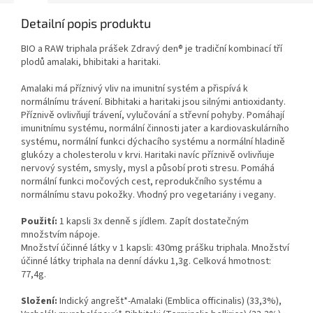
Detailní popis produktu
BIO a RAW triphala prášek Zdravý den® je tradiční kombinací tří
plodů amalaki, bhibitaki a haritaki.
Amalaki má příznivý vliv na imunitní systém a přispívá k
normálnímu trávení. Bibhitaki a haritaki jsou silnými antioxidanty.
Příznivě ovlivňují trávení, vylučování a střevní pohyby. Pomáhají
imunitnímu systému, normální činnosti jater a kardiovaskulárního
systému, normální funkci dýchacího systému a normální hladině
glukózy a cholesterolu v krvi. Haritaki navíc příznivě ovlivňuje
nervový systém, smysly, mysl a působí proti stresu. Pomáhá
normální funkci močových cest, reprodukčního systému a
normálnímu stavu pokožky. Vhodný pro vegetariány i vegany.
Použití:
1 kapsli 3x denně s jídlem. Zapít dostatečným
množstvím nápoje.
Množství účinné látky v 1 kapsli: 430mg prášku triphala. Množství
účinné látky triphala na denní dávku 1,3g. Celková hmotnost:
77,4g.
Složení:
Indický angrešt*-Amalaki (Emblica officinalis) (33,3%),