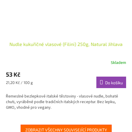
Nudle kukuřičné vlasové (Filini) 250g, Natural Jihlava
Skladem
53 Kč
Měrná
21,20 Kč / 100 g
Do košíku
cena:
Řemeslné bezlepkové italské těstoviny - vlasové nudle, bohaté
chuti, vyráběné podle tradičních italských receptur. Bez lepku,
GMO, vhodné pro vegany.
ZOBRAZIT VŠECHNY SOUVISEJÍCÍ PRODUKTY