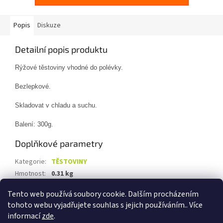
Popis
Diskuze
Detailní popis produktu
Rýžové těstoviny vhodné do polévky.
Bezlepkové.
Skladovat v chladu a suchu.
Balení: 300g.
Doplňkové parametry
Kategorie
:
TĚSTOVINY
Hmotnost
:
0.31 kg
EAN
:
8595617901076
Tento web používá soubory cookie. Dalším procházením
tohoto webu vyjadřujete souhlas s jejich používáním.. Více
Z
informací
zde
.