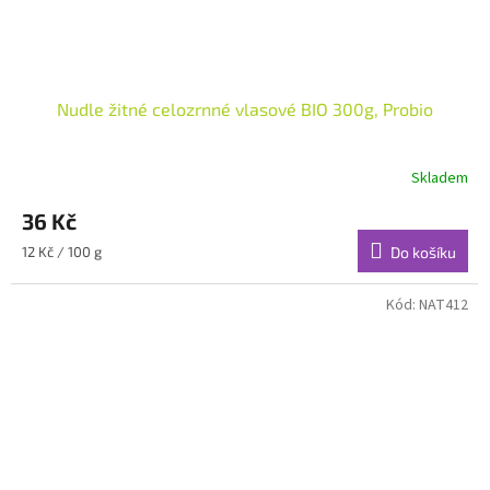
Nudle žitné celozrnné vlasové BIO 300g, Probio
Skladem
36 Kč
Měrná
12 Kč / 100 g
Do košíku
cena:
Kód:
NAT412