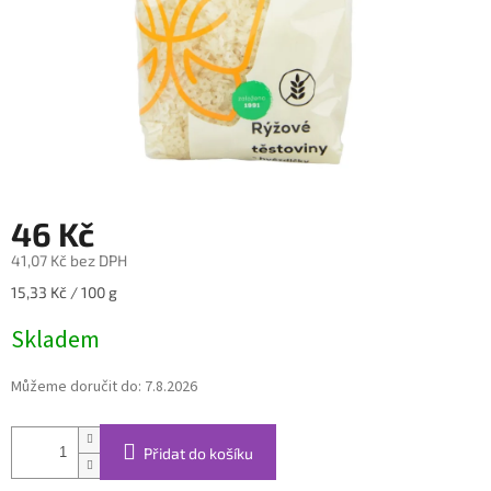
46 Kč
41,07 Kč bez DPH
Měrná
15,33 Kč / 100 g
cena:
Skladem
Můžeme doručit do:
7.8.2026
Přidat do košíku