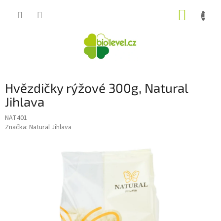
Přejít
NÁKUP
na
obsah
KOŠÍK
Hvězdičky rýžové 300g, Natural
Jihlava
NAT401
Značka:
Natural Jihlava