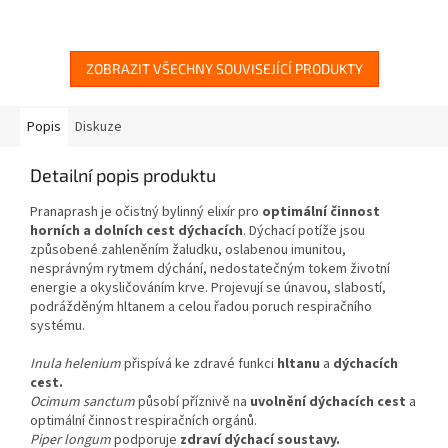
ZOBRAZIT VŠECHNY SOUVISEJÍCÍ PRODUKTY
Popis
Diskuze
Detailní popis produktu
Pranaprash je očistný bylinný elixír pro
optimální činnost
horních a dolních cest dýchacích
. Dýchací potíže jsou
způsobené zahleněním žaludku, oslabenou imunitou,
nesprávným rytmem dýchání, nedostatečným tokem životní
energie a okysličováním krve. Projevují se únavou, slabostí,
podrážděným hltanem a celou řadou poruch respiračního
systému.
Inula helenium
přispívá ke zdravé funkci
hltanu
a
dýchacích
cest.
Ocimum sanctum
působí příznivě na
uvolnění dýchacích cest
a
optimální činnost respiračních orgánů.
Piper longum
podporuje
zdraví dýchací soustavy.