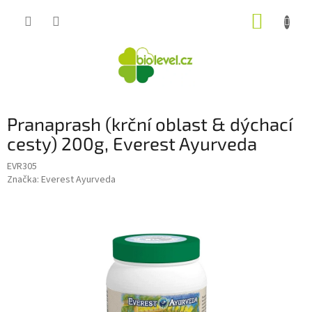
Přejít
NÁKUP
na
obsah
KOŠÍK
Pranaprash (krční oblast & dýchací
cesty) 200g, Everest Ayurveda
EVR305
Značka:
Everest Ayurveda