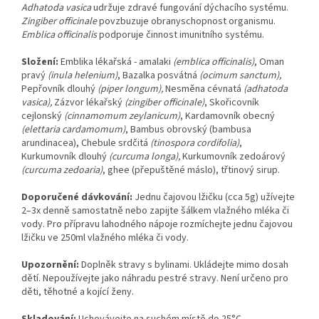
Adhatoda vasica
udržuje zdravé fungování dýchacího systému.
Zingiber officinale
povzbuzuje obranyschopnost
organismu.
Emblica officinalis
podporuje činnost imunitního systému.
Složení:
Emblika lékařská - amalaki
(emblica officinalis)
, Oman
pravý
(inula helenium)
,
Bazalka posvátná
(ocimum sanctum),
Pepřovník dlouhý
(piper longum),
Nesměna cévnatá
(adhatoda
vasica),
Zázvor lékařský
(zingiber officinale)
, Skořicovník
cejlonský
(cinnamomum zeylanicum)
, Kardamovník obecný
(elettaria cardamomum)
, Bambus obrovský (bambusa
arundinacea), Chebule srdčitá
(tinospora cordifolia)
,
Kurkumovník dlouhý
(curcuma longa),
Kurkumovník zedoárový
(curcuma zedoaria)
,
ghee (přepuštěné máslo), třtinový sirup.
Doporučené dávkování:
Jednu čajovou lžičku (cca 5g) užívejte
2–3x denně samostatně nebo zapijte šálkem vlažného mléka či
vody. Pro přípravu lahodného nápoje rozmíchejte jednu čajovou
lžičku ve 250ml vlažného mléka či vody.
Upozornění:
Doplněk stravy s bylinami. Ukládejte mimo dosah
dětí. Nepoužívejte jako náhradu pestré stravy. Není určeno pro
děti, těhotné a kojící ženy.