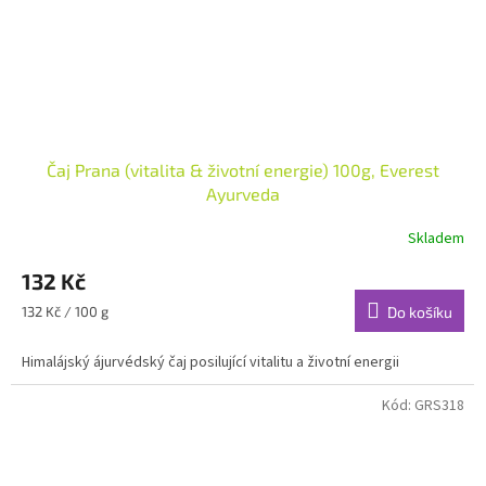
Čaj Prana (vitalita & životní energie) 100g, Everest
Ayurveda
Skladem
132 Kč
Měrná
132 Kč / 100 g
Do košíku
cena:
Himalájský ájurvédský čaj posilující vitalitu a životní energii
Kód:
GRS318