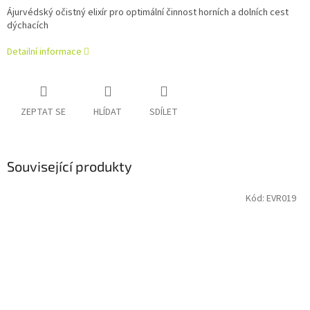
Ájurvédský
očistný elixír
pro optimální činnost horních a dolních cest
dýchacích
Detailní informace
ZEPTAT SE
HLÍDAT
SDÍLET
Související produkty
Kód:
EVR019