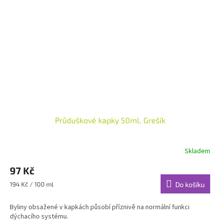
Průduškové kapky 50ml, Grešík
Skladem
97 Kč
Měrná
194 Kč / 100 ml
Do košíku
cena:
Byliny obsažené v kapkách působí příznivě na normální funkci
dýchacího systému.