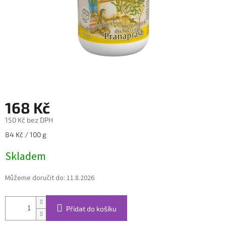
168 Kč
150 Kč bez DPH
Měrná
84 Kč / 100 g
cena:
Skladem
Můžeme doručit do:
11.8.2026
Přidat do košíku