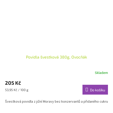
Povidla švestková 380g, Ovocňák
Skladem
205 Kč
Měrná
53,95 Kč / 100 g
Do košíku
cena:
Švestková povidla z jižní Moravy bez konzervantů a přidaného cukru