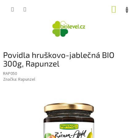
Přejít
NÁKUP
na
obsah
KOŠÍK
Povidla hruškovo-jablečná BIO
300g, Rapunzel
RAP050
Značka:
Rapunzel