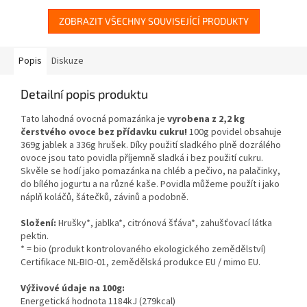
ZOBRAZIT VŠECHNY SOUVISEJÍCÍ PRODUKTY
Popis
Diskuze
Detailní popis produktu
Tato lahodná ovocná pomazánka je
vyrobena z 2,2 kg
čerstvého ovoce bez přídavku cukru!
100g povidel obsahuje
369g jablek a 336g hrušek. Díky použití sladkého plně dozrálého
ovoce jsou tato povidla příjemně sladká i bez použití cukru.
Skvěle se hodí jako pomazánka na chléb a pečivo, na palačinky,
do bílého jogurtu a na různé kaše. Povidla můžeme použít i jako
náplň koláčů, šátečků, závinů a podobně.
Složení:
Hrušky*, jablka*, citrónová šťáva*, zahušťovací látka
pektin.
* = bio (produkt kontrolovaného ekologického zemědělství)
Certifikace NL-BIO-01, zemědělská produkce EU / mimo EU.
Výživové údaje na 100g:
Energetická hodnota 1184kJ (279kcal)