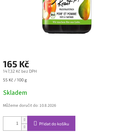
165 Kč
147,32 Kč bez DPH
Měrná
55 Kč / 100 g
cena:
Skladem
Můžeme doručit do:
10.8.2026
Přidat do košíku