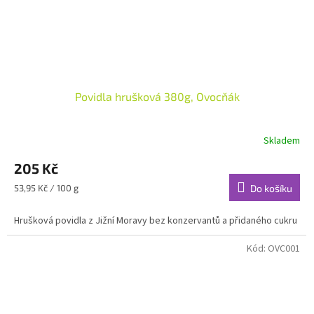
Povidla hrušková 380g, Ovocňák
Skladem
205 Kč
Měrná
53,95 Kč / 100 g
Do košíku
cena:
Hrušková povidla z Jižní Moravy bez konzervantů a přidaného cukru
Kód:
OVC001