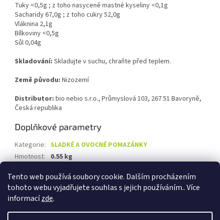
Tuky <0,5g ; z toho nasycené mastné kyseliny <0,1g
Sacharidy 67,0g ; z toho cukry 52,0g
Vláknina 2,1g
Bílkoviny <0,5g
Sůl 0,04g
Skladování:
Skladujte v suchu, chraňte před teplem.
Země původu:
Nizozemí
Distributor:
bio nebio s.r.o., Průmyslová 103, 267 51 Bavoryně,
Česká republika
Doplňkové parametry
Kategorie
:
SLADKÉ A OVOCNÉ POMAZÁNKY
Hmotnost
:
0.55 kg
EAN
:
4006040034247
Tento web používá soubory cookie. Dalším procházením
tohoto webu vyjadřujete souhlas s jejich používáním.. Více
Z
informací
zde
.
á
Vytvořil Shoptet
p