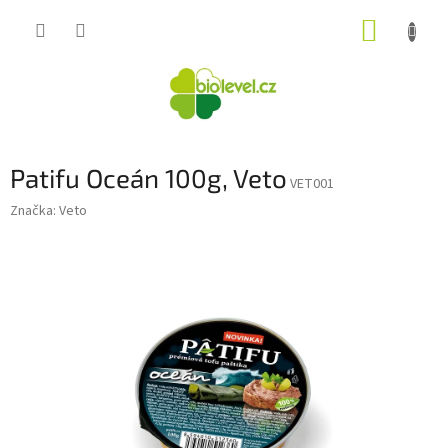
Přejít
NÁKUP
na
obsah
KOŠÍK
Patifu Oceán 100g, Veto
VET001
Značka:
Veto