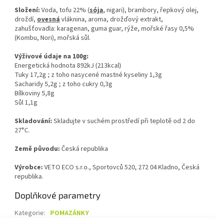
Složení:
Voda, tofu 22% (
sója
, nigari), brambory, řepkový olej,
droždí,
ovesná
vláknina, aroma, drožďový extrakt,
zahušťovadla: karagenan, guma guar, rýže, mořské řasy 0,5%
(Kombu, Nori), mořská sůl.
Výživové údaje na 100g:
Energetická hodnota 892kJ (213kcal)
Tuky 17,2g ; z toho nasycené mastné kyseliny 1,3g
Sacharidy 5,2
g ; z toho cukry 0,3g
Bílkoviny 5,8g
Sůl 1,1g
Skladování:
Skladujte v suchém prostředí při teplotě od 2 do
27°C.
Země původu:
Česká republika
Výrobce:
VETO ECO s.r.o., Sportovců 520, 272 04 Kladno, Česká
republika.
Doplňkové parametry
Kategorie
:
POMAZÁNKY