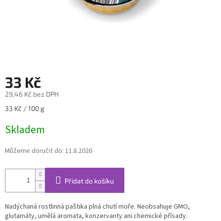
33 Kč
29,46 Kč bez DPH
Měrná
33 Kč / 100 g
cena:
Skladem
Můžeme doručit do:
11.8.2026
Přidat do košíku
Nadýchaná rostlinná paštika plná chutí moře. Neobsahuje GMO,
glutamáty, umělá aromata, konzervanty ani chemické přísady.