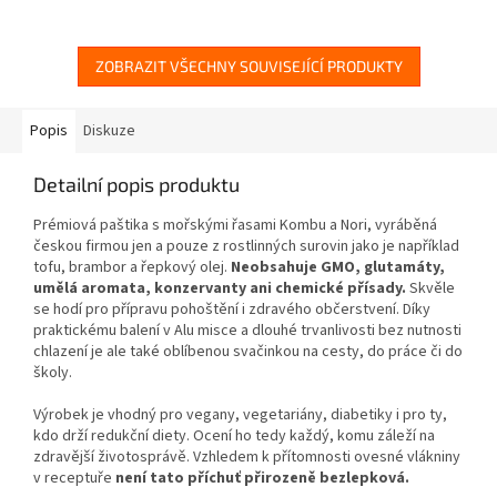
ZOBRAZIT VŠECHNY SOUVISEJÍCÍ PRODUKTY
Popis
Diskuze
Detailní popis produktu
Prémiová paštika s mořskými řasami Kombu a Nori, vyráběná
českou firmou jen a pouze z rostlinných surovin jako je například
tofu, brambor a řepkový olej.
Neobsahuje GMO, glutamáty,
umělá aromata, konzervanty ani chemické přísady.
Skvěle
se hodí pro přípravu pohoštění i zdravého občerstvení. Díky
praktickému balení v Alu misce a dlouhé trvanlivosti bez nutnosti
chlazení je ale také oblíbenou svačinkou na cesty, do práce či do
školy.
Výrobek je vhodný pro vegany, vegetariány, diabetiky i pro ty,
kdo drží redukční diety. Ocení ho tedy každý, komu záleží na
zdravější životosprávě. Vzhledem k přítomnosti ovesné vlákniny
v receptuře
není tato příchuť přirozeně bezlepková.