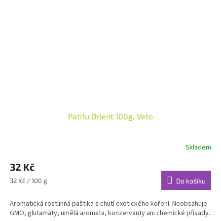
Patifu Orient 100g, Veto
Skladem
32 Kč
Měrná
32 Kč / 100 g
Do košíku
cena:
Aromatická rostlinná paštika s chutí exotického koření. Neobsahuje
GMO, glutamáty, umělá aromata, konzervanty ani chemické přísady.