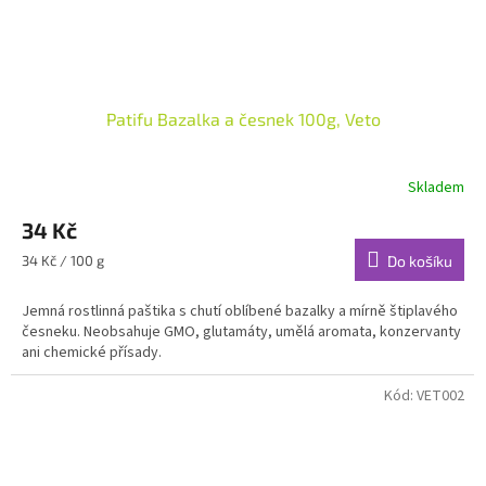
Patifu Bazalka a česnek 100g, Veto
Skladem
34 Kč
Měrná
34 Kč / 100 g
Do košíku
cena:
Jemná rostlinná paštika s chutí oblíbené bazalky a mírně štiplavého
česneku. Neobsahuje GMO, glutamáty, umělá aromata, konzervanty
ani chemické přísady.
Kód:
VET002