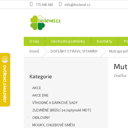
Přejít
775 940 580
info@biolevel.cz
na
obsah
O nás
Obchodní podmínky
Kontakty
Po
Domů
DOPLŇKY STRAVY, VITAMÍNY
Mutraprash
P
Mut
o
Přeskočit
s
Značka:
Kategorie
kategorie
t
r
AKCE
a
AKCE DNE
n
VÝHODNÉ A DÁRKOVÉ SADY
n
í
ZLEVNĚNÉ (Blížící se/uplynulé MDT)
p
OBILOVINY
a
MOUKY, CHLEBOVÉ SMĚSI