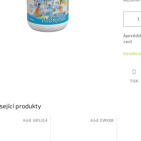
Můžeme d
Ájurvéds
cest
Detailní 
TISK
sející produkty
Kód:
GRS314
Kód:
EVR008