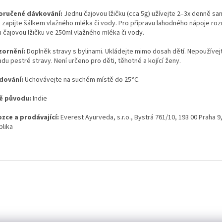
oručené dávkování:
Jednu čajovou lžičku (cca 5g) užívejte 2–3x denně s
 zapijte šálkem vlažného mléka či vody. Pro přípravu lahodného nápoje ro
u čajovou lžičku ve 250ml vlažného mléka či vody.
ornění:
Doplněk stravy s bylinami. Ukládejte mimo dosah dětí. Nepoužívej
du pestré stravy. Není určeno pro děti, těhotné a kojící ženy.
dování:
Uchovávejte na suchém místě do 25°C.
ě původu:
Indie
zce a prodávající:
Everest Ayurveda, s.r.o., Bystrá 761/10, 193 00 Praha 9
blika