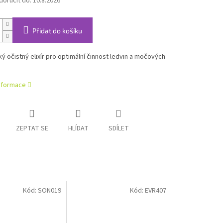
oručit do:
10.8.2026
Přidat do košíku
ký
očistný elixír
pro optimální činnost ledvin a močových
informace
ZEPTAT SE
HLÍDAT
SDÍLET
Kód:
SON019
Kód:
EVR407