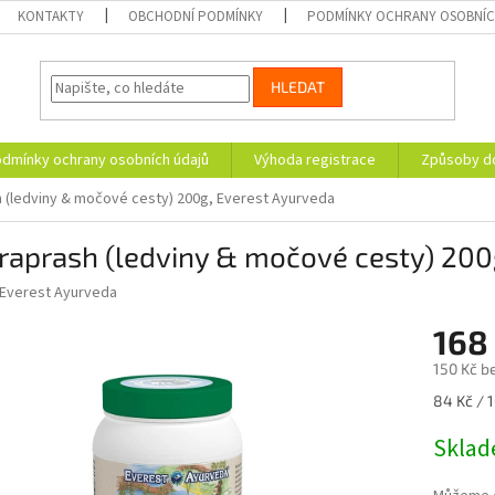
KONTAKTY
OBCHODNÍ PODMÍNKY
PODMÍNKY OCHRANY OSOBNÍC
HLEDAT
dmínky ochrany osobních údajů
Výhoda registrace
Způsoby d
 (ledviny & močové cesty) 200g, Everest Ayurveda
raprash (ledviny & močové cesty) 200
Everest Ayurveda
168
150 Kč b
Měrná
84 Kč / 
cena:
Skla