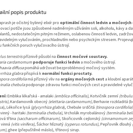
ailní popis produktu
prash je očistný bylinný elixír pro
optimální činnost ledvin a močových 
čovací potíže jsou způsobené nadměrným užíváním soli, alkoholu, kávy a da
ulantů, nedostatečným pitným režimem, oslabenou činností ledvin, zadržo
avidelným vylučováním, prochladnutím nebo psychickým stresem. Projevují
u funkčních poruch vylučovacího ústrojí.
lus terrestris
příznivě působí na
činnost močové soustavy.
taria cardamomum
podporuje funkci ledvin
a močového ústrojí.
haavia diffusa
pomáhá udržovat bezproblémový močový systém.
rrhiza glabra
přispívá k
normální funkci prostaty.
pora cordifolia
má příznivý vliv na
orgány močových cest
a kloubní aparát
inalia chebula
podporuje zdravou funkci močových cest a pravidelné vyluč
ení:
Emblika lékařská - amalaki
(emblica officinalis)
, Kotvičník zemní
(tribulu
stris),
Kardamovník obecný
(elettaria cardamomum),
Berhavie rozkladitá (
sa), Lékořice lysá
(glycyrrhiza glabra
), Chebule srdčitá
(tinospora cordifolia)
ovinný - haritaki
(terminalia chebula)
, Vrcholák myrobalánový
(terminalia bell
ová třtina
(saccharum officinarum)
, Skořicovník cejlonský
(cinnamomum zey
 vinná
(vitis vinifera)
, Šáchor hlíznatý
(cyperus rotundus)
, Pepřovník dlouhý
um),
ghee (přepuštěné máslo), třtinový sirup
.