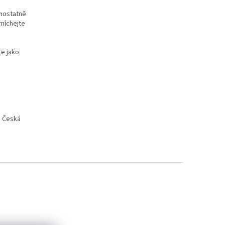
amostatně
zmíchejte
te jako
, Česká