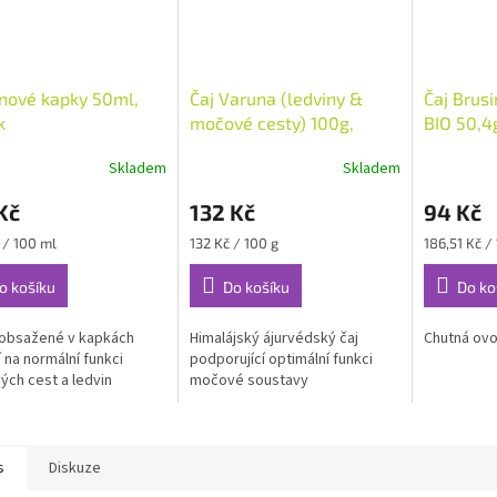
nové kapky 50ml,
Čaj Varuna (ledviny &
Čaj Brusi
k
močové cesty) 100g,
BIO 50,4g
Everest Ayurveda
Sonnent
Skladem
Skladem
Kč
132 Kč
94 Kč
Měrná
Měrná
 / 100 ml
132 Kč / 100 g
186,51 Kč /
cena:
cena:
o košíku
Do košíku
Do ko
 obsažené v kapkách
Himalájský ájurvédský čaj
Chutná ov
 na normální funkci
podporující optimální funkci
ch cest a ledvin
močové soustavy
s
Diskuze