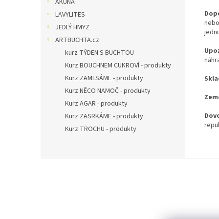
AKUNA
Dop
LAVYLITES
nebo
JEDLÝ HMYZ
jedn
ARTBUCHTA.cz
Upoz
kurz TÝDEN S BUCHTOU
náhra
Kurz BOUCHNEM CUKROVÍ - produkty
Kurz ZAMLSÁME - produkty
Skla
Kurz NĚCO NAMOČ - produkty
Zem
Kurz AGAR - produkty
Dovo
Kurz ZASRKÁME - produkty
repu
Kurz TROCHU - produkty
Z
á
p
a
t
í