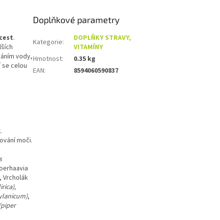
Doplňkové parametry
cest
.
DOPLŇKY STRAVY,
Kategorie
:
lších
VITAMÍNY
váním vody,
Hmotnost
:
0.35 kg
 se celou
EAN
:
8594060590837
.
ování moči.
s
boerhaavia
, Vrcholák
irica),
lanicum)
,
(piper