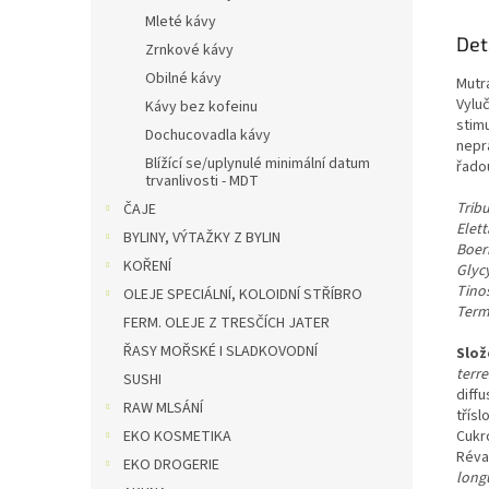
Mleté kávy
Det
Zrnkové kávy
Obilné kávy
Mutra
Vylu
Kávy bez kofeinu
stim
Dochucovadla kávy
nepr
Blížící se/uplynulé minimální datum
řado
trvanlivosti - MDT
Tribu
ČAJE
Elet
BYLINY, VÝTAŽKY Z BYLIN
Boer
KOŘENÍ
Glycy
Tinos
OLEJE SPECIÁLNÍ, KOLOIDNÍ STŘÍBRO
Term
FERM. OLEJE Z TRESČÍCH JATER
ŘASY MOŘSKÉ I SLADKOVODNÍ
Slož
terre
SUSHI
diffu
RAW MLSÁNÍ
třísl
EKO KOSMETIKA
Cukr
Réva
EKO DROGERIE
long