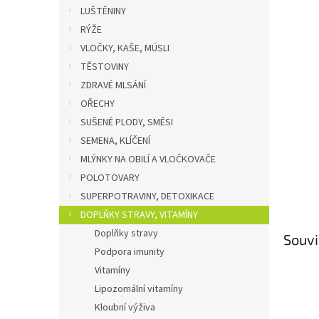
n
LUŠTĚNINY
e
RÝŽE
l
VLOČKY, KAŠE, MÜSLI
TĚSTOVINY
ZDRAVÉ MLSÁNÍ
OŘECHY
SUŠENÉ PLODY, SMĚSI
SEMENA, KLÍČENÍ
MLÝNKY NA OBILÍ A VLOČKOVAČE
POLOTOVARY
SUPERPOTRAVINY, DETOXIKACE
DOPLŇKY STRAVY, VITAMÍNY
Doplňky stravy
Souvi
Podpora imunity
Vitamíny
Lipozomální vitamíny
Kloubní výživa