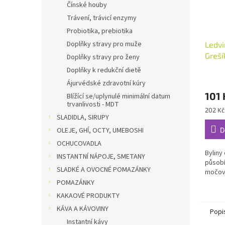
Čínské houby
Trávení, trávicí enzymy
Probiotika, prebiotika
Doplňky stravy pro muže
Ledvi
Greší
Doplňky stravy pro ženy
Doplňky k redukční dietě
Ájurvédské zdravotní kúry
101 
Blížící se/uplynulé minimální datum
trvanlivosti - MDT
Měrná
202 Kč
SLADIDLA, SIRUPY
cena:
OLEJE, GHÍ, OCTY, UMEBOSHI
D
OCHUCOVADLA
Byliny
INSTANTNÍ NÁPOJE, SMETANY
působí
SLADKÉ A OVOCNÉ POMAZÁNKY
močový
POMAZÁNKY
KAKAOVÉ PRODUKTY
KÁVA A KÁVOVINY
Popi
Instantní kávy