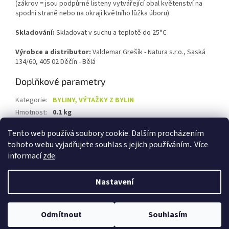
(zákrov =
jsou
podpůrné listeny vytvářející obal květenství na
spodní straně nebo na okraji květního lůžka úboru)
Skladování:
Skladovat v suchu a teplotě do 25°C
Výrobce a distributor:
Valdemar Grešík - Natura s.r.o., Saská
134/60, 405 02 Děčín - Bělá
Doplňkové parametry
Kategorie
:
BYLINY, VÝTAŽKY Z BYLIN
Hmotnost
:
0.1 kg
EAN
:
8595122361372
Tento web používá soubory cookie. Dalším procházením
tohoto webu vyjadřujete souhlas s jejich používáním.. Více
Z
informací
zde
.
á
Vytvořil Shoptet
p
Nastavení
a
t
Copyright 2026
Biolevel.cz
. Všechna práva vyhrazena.
Upravit
í
Odmítnout
Souhlasím
nastavení cookies