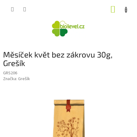
Přejít
NÁKUP
na
obsah
KOŠÍK
Měsíček květ bez zákrovu 30g,
Grešík
GRS206
Značka:
Grešík