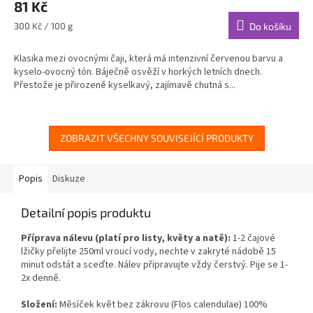
81 Kč
Měrná
300 Kč / 100 g
Do košíku
cena:
Klasika mezi ovocnými čaji, která má intenzivní červenou barvu a
kyselo-ovocný tón. Báječně osvěží v horkých letních dnech.
Přestože je přirozeně kyselkavý, zajímavě chutná s...
ZOBRAZIT VŠECHNY SOUVISEJÍCÍ PRODUKTY
Popis
Diskuze
Detailní popis produktu
Příprava nálevu (platí pro listy, květy a natě):
1-2 čajové
lžičky přelijte 250ml vroucí vody, nechte v zakryté nádobě 15
minut odstát a sceďte. Nálev připravujte vždy čerstvý. Pije se 1-
2x denně.
Složení:
Měsíček květ bez zákrovu (
Flos calendulae
) 100%