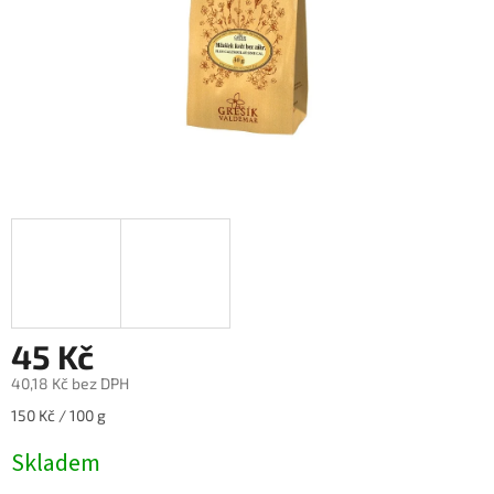
45 Kč
40,18 Kč bez DPH
Měrná
150 Kč / 100 g
cena:
Skladem