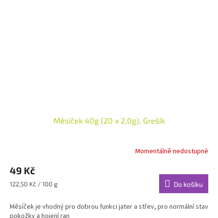
Měsíček 40g (20 x 2,0g), Grešík
Momentálně nedostupné
49 Kč
Měrná
122,50 Kč / 100 g
Do košíku
cena:
Měsíček je vhodný pro dobrou funkci jater a střev, pro normální stav
pokožky a hojení ran