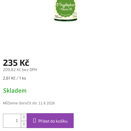
235 Kč
209,82 Kč bez DPH
Měrná
2,61 Kč / 1 ks
cena:
Skladem
Můžeme doručit do:
11.8.2026
Přidat do košíku