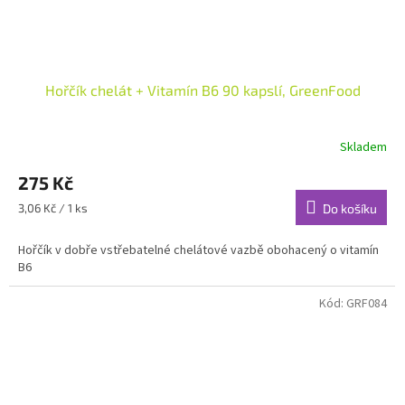
Hořčík chelát + Vitamín B6 90 kapslí, GreenFood
Skladem
275 Kč
Měrná
3,06 Kč / 1 ks
Do košíku
cena:
Hořčík v dobře vstřebatelné chelátové vazbě obohacený o vitamín
B6
Kód:
GRF084