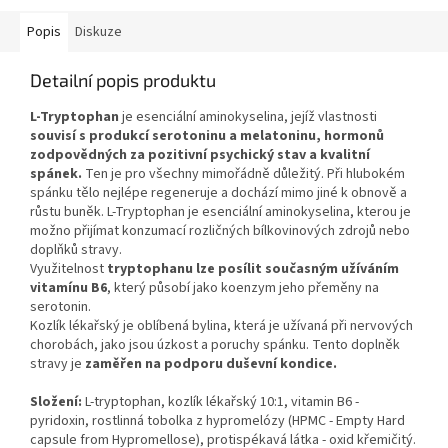
Popis
Diskuze
Detailní popis produktu
L-Tryptophan
je esenciální aminokyselina, jejíž vlastnosti
souvisí s produkcí serotoninu a melatoninu, hormonů
zodpovědných za pozitivní psychický stav a kvalitní
spánek.
Ten je pro všechny mimořádně důležitý. Při hlubokém
spánku tělo nejlépe regeneruje a dochází mimo jiné k obnově a
růstu buněk. L-Tryptophan je esenciální aminokyselina, kterou je
možno přijímat konzumací rozličných bílkovinových zdrojů nebo
doplňků stravy.
Využitelnost
tryptophanu lze posílit současným užíváním
vitamínu B6
, který působí jako koenzym jeho přeměny na
serotonin.
Kozlík lékařský je oblíbená bylina, která je užívaná při nervových
chorobách, jako jsou úzkost a poruchy spánku.
Tento doplněk
stravy je
zaměřen na podporu duševní kondice.
Složení:
L-tryptophan, kozlík lékařský 10:1
, vitamin B6 -
pyridoxin, rostlinná tobolka z hypromelózy (HPMC - Empty Hard
capsule from Hypromellose), protispékavá látka - oxid křemičitý.