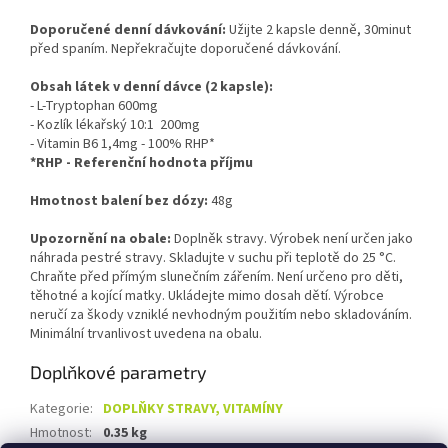
Doporučené denní dávkování:
Užijte 2 kapsle denně, 30minut
před spaním. Nepřekračujte doporučené dávkování.
Obsah látek v denní dávce (2 kapsle):
- L-Tryptophan 600mg
- Kozlík lékařský 10:1 200mg
- Vitamin B6 1,4mg - 100% RHP*
*RHP - Referenční hodnota příjmu
Hmotnost balení bez dózy:
48g
Upozornění na obale:
Doplněk stravy. Výrobek není určen jako
náhrada pestré stravy. Skladujte v suchu při teplotě do 25 °C.
Chraňte před přímým slunečním zářením. Není určeno pro děti,
těhotné a kojící matky. Ukládejte mimo dosah dětí. Výrobce
neručí za škody vzniklé nevhodným použitím nebo skladováním.
Minimální trvanlivost uvedena na obalu.
Doplňkové parametry
Kategorie
:
DOPLŇKY STRAVY, VITAMÍNY
Hmotnost
:
0.35 kg