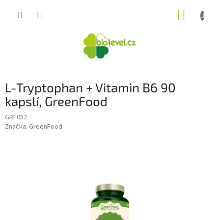
Přejít
NÁKUP
na
obsah
KOŠÍK
L-Tryptophan + Vitamin B6 90
kapslí, GreenFood
GRF052
Značka:
GreenFood