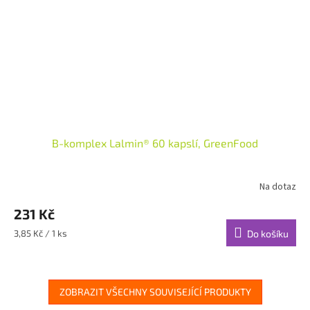
B-komplex Lalmin® 60 kapslí, GreenFood
Na dotaz
231 Kč
Měrná
3,85 Kč / 1 ks
Do košíku
cena:
ZOBRAZIT VŠECHNY SOUVISEJÍCÍ PRODUKTY