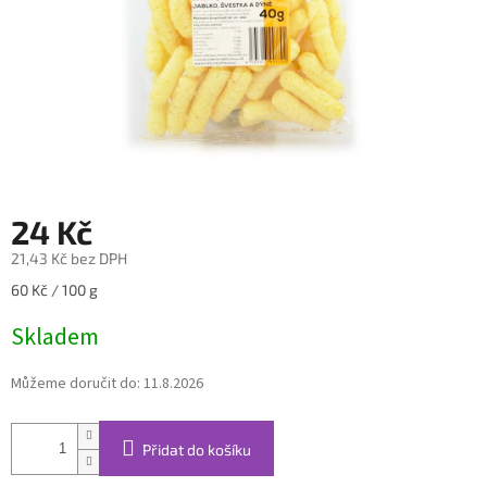
24 Kč
21,43 Kč bez DPH
Měrná
60 Kč / 100 g
cena:
Skladem
Můžeme doručit do:
11.8.2026
Přidat do košíku