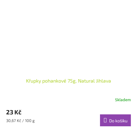
Křupky pohankové 75g, Natural Jihlava
Skladem
23 Kč
Měrná
30,67 Kč / 100 g
Do košíku
cena: