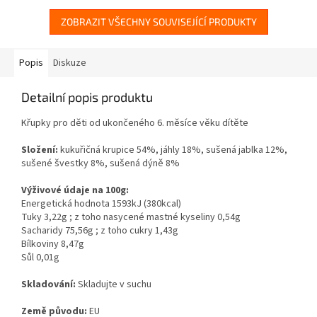
ZOBRAZIT VŠECHNY SOUVISEJÍCÍ PRODUKTY
Popis
Diskuze
Detailní popis produktu
Křupky pro děti od ukončeného 6. měsíce věku dítěte
Složení:
kukuřičná krupice 54%, jáhly 18%, sušená jablka 12%,
sušené švestky 8%, sušená dýně 8%
Výživové údaje na 100g:
Energetická hodnota 1593kJ (380kcal)
Tuky 3,22g ; z toho nasycené mastné kyseliny 0,54g
Sacharidy 75,56g ; z toho cukry 1,43g
Bílkoviny 8,47g
Sůl 0,01g
Skladování:
Skladujte v suchu
Země původu:
EU