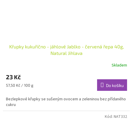
Křupky kukuřično - jáhlové Jablko - červená řepa 40g,
Natural Jihlava
Skladem
23 Kč
Měrná
57,50 Kč / 100 g
Do košíku
cena:
Bezlepkové křupky se sušeným ovocem a zeleninou bez přídaného
cukru
Kód:
NAT332