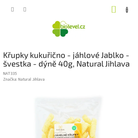
Přejít
NÁKUP
na
obsah
KOŠÍK
Křupky kukuřično - jáhlové Jablko -
švestka - dýně 40g, Natural Jihlava
NAT335
Značka:
Natural Jihlava