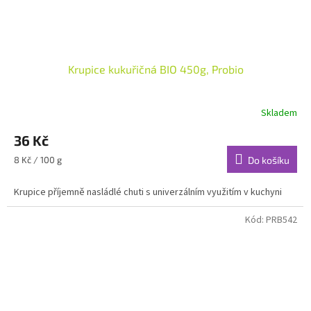
Krupice kukuřičná BIO 450g, Probio
Skladem
36 Kč
Měrná
8 Kč / 100 g
Do košíku
cena:
Krupice příjemně nasládlé chuti s univerzálním využitím v kuchyni
Kód:
PRB542