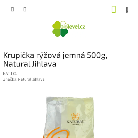
Přejít
NÁKUP
na
obsah
KOŠÍK
Krupička rýžová jemná 500g,
Natural Jihlava
NAT181
Značka:
Natural Jihlava