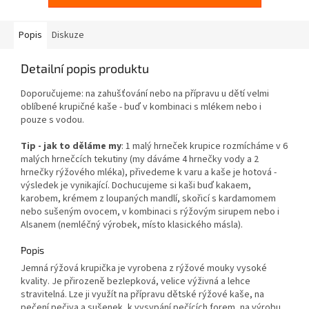
Popis
Diskuze
Detailní popis produktu
Doporučujeme: na zahušťování nebo na přípravu u dětí velmi
oblíbené krupičné kaše - buď v kombinaci s mlékem nebo i
pouze s vodou.
Tip - jak to děláme my
: 1 malý hrneček krupice rozmícháme v 6
malých hrnečcích tekutiny (my dáváme 4 hrnečky vody a 2
hrnečky rýžového mléka), přivedeme k varu a kaše je hotová -
výsledek je vynikající. Dochucujeme si kaši buď kakaem,
karobem, krémem z loupaných mandlí, skořicí s kardamomem
nebo sušeným ovocem, v kombinaci s rýžovým sirupem nebo i
Alsanem (nemléčný výrobek, místo klasického másla).
Popis
Jemná rýžová krupička je vyrobena z rýžové mouky vysoké
kvality. Je přirozeně bezlepková, velice výživná a lehce
stravitelná. Lze ji využít na přípravu dětské rýžové kaše, na
pečení pečiva a sušenek, k vysypání pečících forem, na výrobu