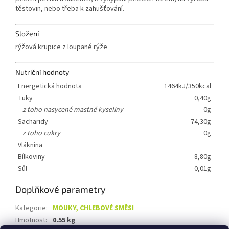
těstovin, nebo třeba k zahušťování.
Složení
rýžová krupice z loupané rýže
Nutriční hodnoty
Energetická hodnota
1464kJ/350kcal
Tuky
0,40g
z toho nasycené mastné kyseliny
0g
Sacharidy
74,30g
z toho cukry
0g
Vláknina
Bílkoviny
8,80g
Sůl
0,01g
Doplňkové parametry
Kategorie
:
MOUKY, CHLEBOVÉ SMĚSI
Hmotnost
:
0.55 kg