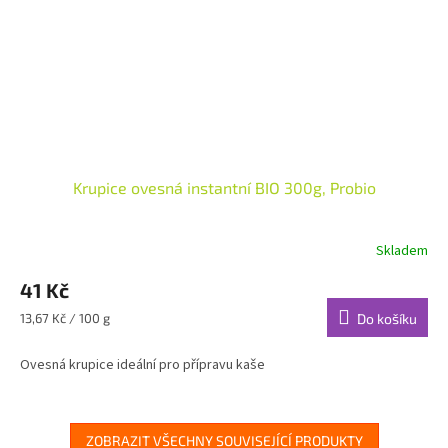
Krupice ovesná instantní BIO 300g, Probio
Skladem
41 Kč
Měrná
13,67 Kč / 100 g
Do košíku
cena:
Ovesná krupice ideální pro přípravu kaše
ZOBRAZIT VŠECHNY SOUVISEJÍCÍ PRODUKTY