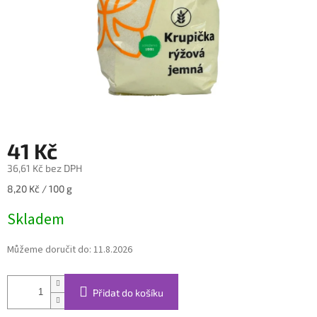
41 Kč
36,61 Kč bez DPH
Měrná
8,20 Kč / 100 g
cena:
Skladem
Můžeme doručit do:
11.8.2026
Přidat do košíku