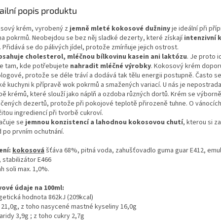
ailní popis produktu
sový krém, vyrobený z
jemně mleté kokosové dužniny
je ideální při pří
a pokrmů. Neobejdou se bez něj sladké dezerty, které získají
intenzivní
. Přidává se do pálivých jídel, protože zmírňuje jejich ostrost.
sahuje cholesterol, mléčnou bílkovinu kasein ani laktózu
. Je proto i
e tam, kde potřebujete
nahradit mléčné výrobky
. Kokosový krém doporu
ologové, protože se déle tráví a dodává tak tělu energii postupně. Často s
ské kuchyni k přípravě wok pokrmů a smažených variací. U nás je nepostrada
bě krémů, které slouží jako náplň a ozdoba různých dortů. Krém se výborně
čených dezertů, protože při pokojové teplotě přirozeně tuhne. O vánocích
itou ingrediencí při tvorbě cukroví.
ačuje se
jemnou konzistencí a lahodnou kokosovou chutí
, kterou si z
d po prvním ochutnání.
ení:
kokosová
šťáva 68%,
pitná voda,
zahušťovadlo guma guar E412,
emul
,
stabilizátor E466
h soli max. 1,0%.
vové údaje na 100ml:
getická hodnota 862kJ (209kcal)
 21,0g, z toho nasycené mastné kyseliny 16,0g
ridy 3,9g ; z toho cukry 2,7g