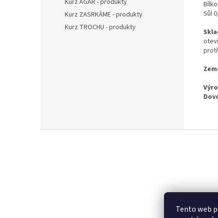
Kurz AGAR - produkty
Bílko
Sůl 0
Kurz ZASRKÁME - produkty
Kurz TROCHU - produkty
Skla
otev
prot
Zem
Výr
Dovo
Z
á
p
a
t
í
Tento web po