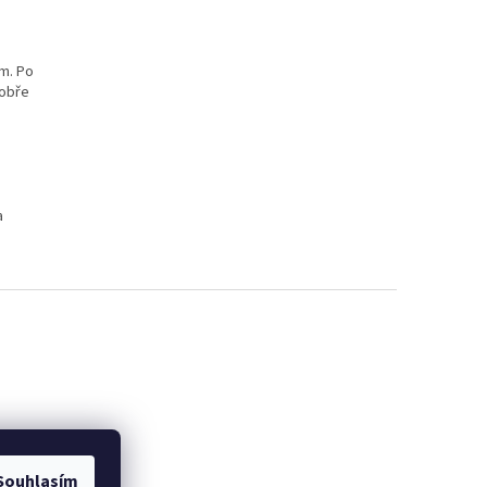
m. Po
dobře
a
Souhlasím