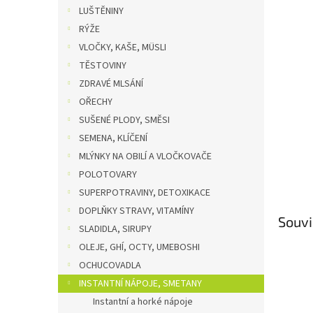
n
LUŠTĚNINY
e
RÝŽE
l
VLOČKY, KAŠE, MÜSLI
TĚSTOVINY
ZDRAVÉ MLSÁNÍ
OŘECHY
SUŠENÉ PLODY, SMĚSI
SEMENA, KLÍČENÍ
MLÝNKY NA OBILÍ A VLOČKOVAČE
POLOTOVARY
SUPERPOTRAVINY, DETOXIKACE
DOPLŇKY STRAVY, VITAMÍNY
Souvi
SLADIDLA, SIRUPY
OLEJE, GHÍ, OCTY, UMEBOSHI
OCHUCOVADLA
INSTANTNÍ NÁPOJE, SMETANY
Instantní a horké nápoje