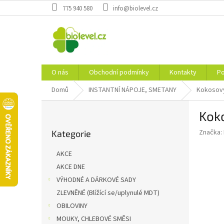
Přejít
775 940 580
info@biolevel.cz
na
obsah
O nás
Obchodní podmínky
Kontakty
Po
Domů
INSTANTNÍ NÁPOJE, SMETANY
Kokosový
P
Kok
o
Přeskočit
s
Značka:
Kategorie
kategorie
t
r
AKCE
a
AKCE DNE
n
VÝHODNÉ A DÁRKOVÉ SADY
n
í
ZLEVNĚNÉ (Blížící se/uplynulé MDT)
p
OBILOVINY
a
MOUKY, CHLEBOVÉ SMĚSI