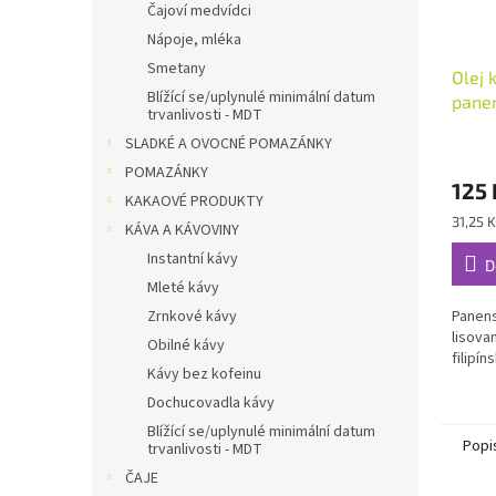
Čajoví medvídci
Nápoje, mléka
Smetany
Olej 
Blížící se/uplynulé minimální datum
pane
trvanlivosti - MDT
Healt
SLADKÉ A OVOCNÉ POMAZÁNKY
POMAZÁNKY
125 
KAKAOVÉ PRODUKTY
Měrná
31,25 
KÁVA A KÁVOVINY
cena:
Instantní kávy
D
Mleté kávy
Zrnkové kávy
Panens
lisova
Obilné kávy
filipí
Kávy bez kofeinu
Dochucovadla kávy
Blížící se/uplynulé minimální datum
Popi
trvanlivosti - MDT
ČAJE