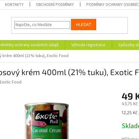
KONTAKTY
OBCHODNÍ PODMÍNKY
PODMÍNKY OCHRANY OSOBNÍC
HLEDAT
dmínky ochrany osobních údajů
Výhoda registrace
Způsoby d
 krém 400ml (21% tuku), Exotic Food
osový krém 400ml (21% tuku), Exotic 
Exotic Food
49 
43,75 Kč
Měrná
12,25 Kč 
cena:
Skla