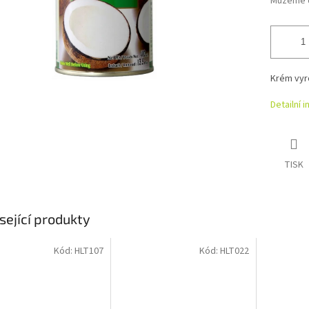
Můžeme d
Krém vyr
Detailní 
TISK
sející produkty
Kód:
HLT107
Kód:
HLT022