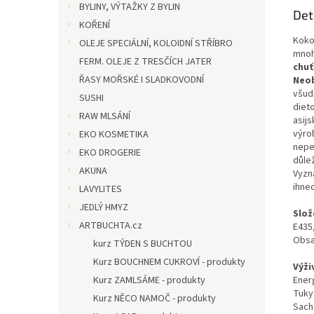
BYLINY, VÝTAŽKY Z BYLIN
Det
KOŘENÍ
Koko
OLEJE SPECIÁLNÍ, KOLOIDNÍ STŘÍBRO
mnoh
FERM. OLEJE Z TRESČÍCH JATER
chuť
ŘASY MOŘSKÉ I SLADKOVODNÍ
Neob
všud
SUSHI
diet
RAW MLSÁNÍ
asij
výro
EKO KOSMETIKA
nepe
EKO DROGERIE
důlež
AKUNA
Vyzn
ihne
LAVYLITES
JEDLÝ HMYZ
Slož
ARTBUCHTA.cz
E435
Obsa
kurz TÝDEN S BUCHTOU
Kurz BOUCHNEM CUKROVÍ - produkty
Výži
Kurz ZAMLSÁME - produkty
Ener
Tuky
Kurz NĚCO NAMOČ - produkty
Sacha