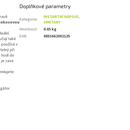
Doplňkové parametry
pravě
INSTANTNÍ NÁPOJE,
Kategorie
:
 kokosovou
SMETANY
Hmotnost
:
0.65 kg
deální
EAN
:
8853662002125
čují také
e používá v
telný při
 hodí do
 je zase
amilujete
gátor