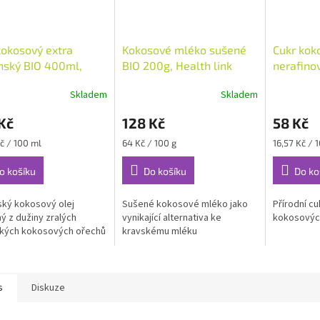
kokosový extra
Kokosové mléko sušené
Cukr kok
nský BIO 400ml,
BIO 200g, Health link
nerafino
h link
Natural J
Skladem
Skladem
Kč
128 Kč
58 Kč
Měrná
Měrná
Kč / 100 ml
64 Kč / 100 g
16,57 Kč / 
cena:
cena:
o košíku
Do košíku
Do ko
ký kokosový olej
Sušené kokosové mléko jako
Přírodní cu
ný z dužiny zralých
vynikající alternativa ke
kokosovýc
nských kokosových ořechů
kravskému mléku
s
Diskuze