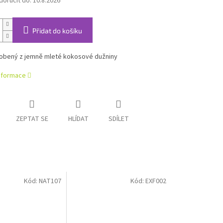
oručit do:
10.8.2026
Přidat do košíku
obený z jemně mleté kokosové dužniny
informace
ZEPTAT SE
HLÍDAT
SDÍLET
Kód:
NAT107
Kód:
EXF002