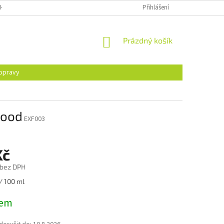
H ÚDAJŮ
Přihlášení
NÁKUPNÍ
Prázdný košík
KOŠÍK
opravy
Food
EXF003
Kč
 bez DPH
/ 100 ml
dem