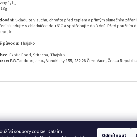
viny 1,1g
,13g
dování:
Skladujte v suchu, chraňte před teplem a přímým slunečním záření
ření skladujte v chladničce do +6°C
a spotřebujte do 3 dnů.
Před použitím 
řepejte.
ě původu:
Thajsko
obce:
Exotic Food, Sriracha, Thajsko
zce:
F.W.Tandoori, s.r.o., Vonoklasy 155, 252 28 Černošice, Česká Republik
užívá soubory cookie. Dalším
Odmítnout