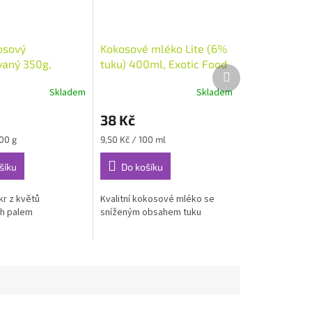
osový
Kokosové mléko Lite (6%
vaný 350g,
tuku) 400ml, Exotic Food
Další
ihlava
produkt
Skladem
Skladem
38 Kč
Měrná
100 g
9,50 Kč / 100 ml
cena:
šíku
Do košíku
kr z květů
Kvalitní kokosové mléko se
h palem
sníženým obsahem tuku