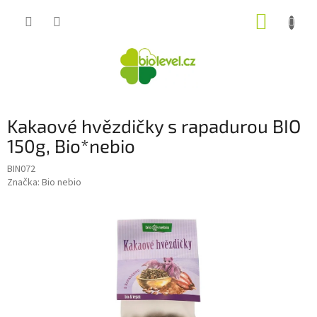
Přejít
NÁKUP
na
obsah
KOŠÍK
Kakaové hvězdičky s rapadurou BIO
150g, Bio*nebio
BIN072
Značka:
Bio nebio