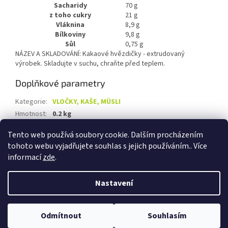
Sacharidy
70 g
z toho cukry
21 g
Vláknina
8,9 g
Bílkoviny
9,8 g
Sůl
0,75 g
NÁZEV A SKLADOVÁNÍ: Kakaové hvězdičky - extrudovaný
výrobek. Skladujte v suchu, chraňte před teplem.
Doplňkové parametry
Kategorie
:
VLOČKY, KAŠE, MÜSLI
Hmotnost
:
0.2 kg
EAN
:
8594052880793
Tento web používá soubory cookie. Dalším procházením
tohoto webu vyjadřujete souhlas s jejich používáním.. Více
Z
informací
zde
.
á
Vytvořil Shoptet
p
Nastavení
a
t
Copyright 2026
Biolevel.cz
. Všechna práva vyhrazena.
Upravit
í
Odmítnout
Souhlasím
nastavení cookies