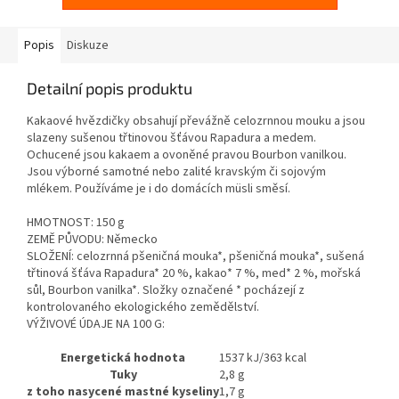
Popis
Diskuze
Detailní popis produktu
Kakaové hvězdičky obsahují převážně celozrnnou mouku a jsou
slazeny sušenou třtinovou šťávou Rapadura a medem.
Ochucené jsou kakaem a ovoněné pravou Bourbon vanilkou.
Jsou výborné samotné nebo zalité kravským či sojovým
mlékem. Používáme je i do domácích müsli směsí.
HMOTNOST: 150 g
ZEMĚ PŮVODU: Německo
SLOŽENÍ:
celozrnná pšeničná mouka
*,
pšeničná mouka
*, sušená
třtinová šťáva Rapadura* 20 %, kakao* 7 %, med* 2 %, mořská
sůl, Bourbon vanilka*. Složky označené * pocházejí z
kontrolovaného ekologického zemědělství.
VÝŽIVOVÉ ÚDAJE NA 100 G:
Energetická hodnota
1537 kJ/363 kcal
Tuky
2,8 g
z toho nasycené mastné kyseliny
1,7 g