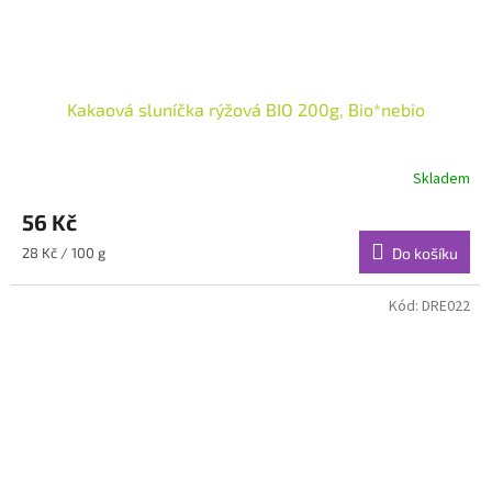
Kakaová sluníčka rýžová BIO 200g, Bio*nebio
Skladem
56 Kč
Měrná
28 Kč / 100 g
Do košíku
cena:
Kód:
DRE022