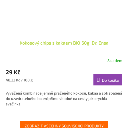
Kokosový chips s kakaem BIO 60g, Dr. Ensa
Skladem
29 Kč
Měrná
48,33 Kč / 100 g
Do košíku
cena:
Vyvážená kombinace jemně praženého kokosu, kakaa a soli sbalená
do uzavíratelného balení přímo vhodné na cesty jako rychlá
svačinka.
ZOBRAZIT VŠECHNY SOUVISEJÍCÍ PRODUKTY