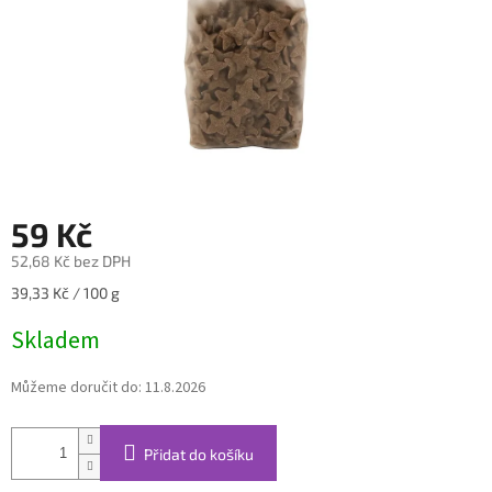
59 Kč
52,68 Kč bez DPH
Měrná
39,33 Kč / 100 g
cena:
Skladem
Můžeme doručit do:
11.8.2026
Přidat do košíku