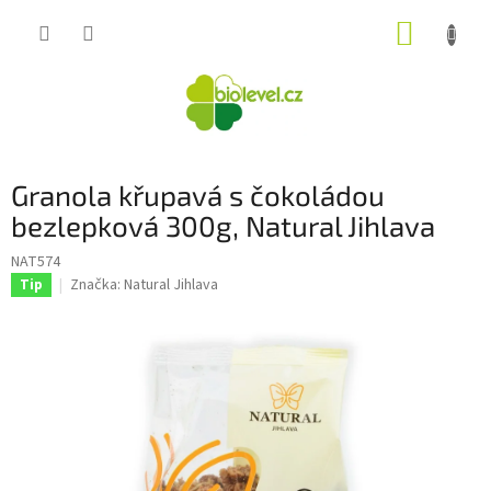
Přejít
NÁKUP
na
obsah
KOŠÍK
Granola křupavá s čokoládou
bezlepková 300g, Natural Jihlava
NAT574
Značka:
Natural Jihlava
Tip