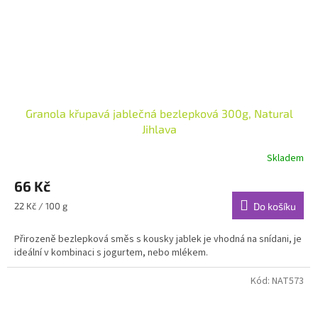
Granola křupavá jablečná bezlepková 300g, Natural
Jihlava
Skladem
66 Kč
Měrná
22 Kč / 100 g
Do košíku
cena:
Přirozeně bezlepková směs s kousky jablek je vhodná na snídani, je
ideální v kombinaci s jogurtem, nebo mlékem.
Kód:
NAT573