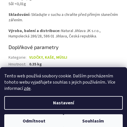
Sůl <0,01g
Skladování:
Skladujte v suchu a chraňte před přímým slunečním
zářením.
Výroba, balení a distribuce:
Natural Jihlava JK s.r.o.,
Humpolecká 286/28, 586 01 Jihlava, Česká republika.
Doplňkové parametry
Kategorie
:
VLOČKY, KAŠE, MÜSLI
Hmotnost
:
0.35 kg
EAN
:
8595617910108
Tento web používá soubory cookie. Dalším procházením
tohoto webu vyjadřujete souhlas s jejich používáním.. Více
Z
informací
zde
.
á
Vytvořil Shoptet
p
Nastavení
a
t
Copyright 2026
Biolevel.cz
. Všechna práva vyhrazena.
Upravit
í
Odmítnout
Souhlasím
nastavení cookies