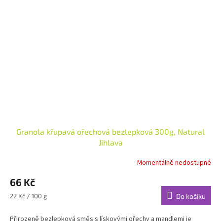
Granola křupavá ořechová bezlepková 300g, Natural
Jihlava
Momentálně nedostupné
66 Kč
Měrná
22 Kč / 100 g
Do košíku
cena:
Přirozeně bezlepková směs s lískovými ořechy a mandlemi je