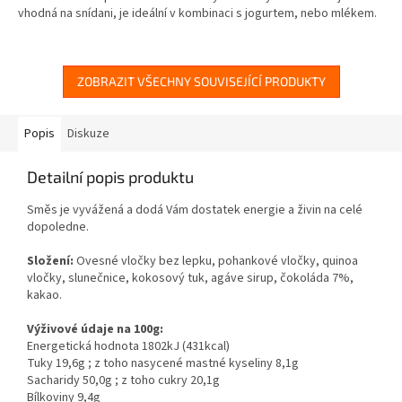
vhodná na snídani, je ideální v kombinaci s jogurtem, nebo mlékem.
ZOBRAZIT VŠECHNY SOUVISEJÍCÍ PRODUKTY
Popis
Diskuze
Detailní popis produktu
Směs je vyvážená a dodá Vám dostatek energie a živin na celé
dopoledne.
Složení:
Ovesné vločky bez lepku, pohankové vločky, quinoa
vločky, slunečnice, kokosový tuk, agáve sirup, čokoláda 7%,
kakao.
Výživové údaje na 100g:
Energetická hodnota 1802kJ (431kcal)
Tuky 19,6g ; z toho nasycené mastné kyseliny 8,1g
Sacharidy 50,0g ; z toho cukry 20,1g
Bílkoviny 9,4g