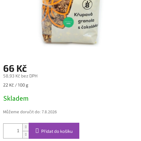
66 Kč
58,93 Kč bez DPH
Měrná
22 Kč / 100 g
cena:
Skladem
Můžeme doručit do:
7.8.2026
Přidat do košíku