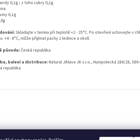
ridy 0,1g ; z toho cukry 0,1g
nina
viny 0,1g
,0g
dování:
Skladujte v temnu při teplotě +2 - 25°C. Po otevření uchovejte v ch
 +4 - 8°C, může přijímat pachy z lednice a okolí.
ě původu:
Česká republika
ba, balení a distribuce:
Natural Jihlava JK s.r.o., Humpolecká 286/28, 586 
á republika.