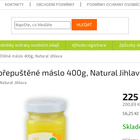
KONTAKTY
OBCHODNÍ PODMÍNKY
PODMÍNKY OCHRANY OSOBNÍC
HLEDAT
dmínky ochrany osobních údajů
Výhoda registrace
Způsoby d
štěné máslo 400g, Natural Jihlava
přepuštěné máslo 400g, Natural Jihla
Natural Jihlava
225
200,89 K
Měrná
56,25 Kč 
cena:
Skla