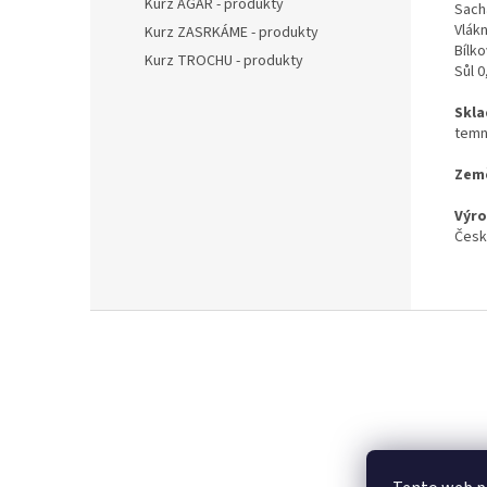
Kurz AGAR - produkty
Sacha
Vlák
Kurz ZASRKÁME - produkty
Bílko
Kurz TROCHU - produkty
Sůl 0
Skla
temnu
Zem
Výro
Česk
Z
á
p
a
t
í