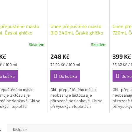
 přepuštěné máslo
Ghee přepuštěné máslo
Ghee pře
, České ghíčko
BIO 340ml, České ghíčko
720ml, Č
Skladem
Skladem
Kč
248 Kč
399 Kč
Měrná
Měrná
Kč / 100 ml
72,94 Kč / 100 ml
55,42 Kč / 
cena:
cena:
o košíku
Do košíku
Do ko
přepuštěného máslo
Ghí - přepuštěného máslo
Ghí - přep
huje laktózu a je
neobsahuje laktózu a je
neobsahuje
eně bezlepkové. Ghí se
přirozeně bezlepkové. Ghí se
přirozeně 
sokých teplotách
při vysokých teplotách
při vysoký
í nepřepaluje,
smažení nepřepaluje,
smažení ne
kají těžce stravitelné
nevznikají těžce stravitelné
nevznikají 
látky.
látky.
s
Diskuze