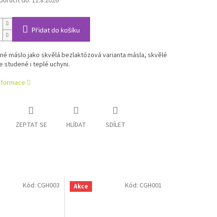
oručit do:
11.8.2026
Přidat do košíku
é máslo jako skvělá bezlaktózová varianta másla, skvělé
e studené i teplé uchyni.
informace
ZEPTAT SE
HLÍDAT
SDÍLET
Kód:
CGH003
Kód:
CGH001
Akce