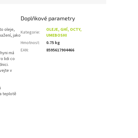
Doplňkové parametry
to oleje,
OLEJE, GHÍ, OCTY,
Kategorie
:
ažení, jako
UMEBOSHI
Hmotnost
:
0.75 kg
EAN
:
8595617904466
chyni má
o lidi co
nici.
vejte v
i
na teplotě