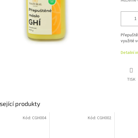
Můžeme d
Přepuštěn
využité v
Detailní 
TISK
sející produkty
Kód:
CGH004
Kód:
CGH002