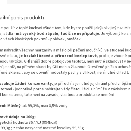
ailní popis produktu
ze použít v teplé kuchyni všude tam, kde byste použili jakýkoliv jiný tuk. Mís
, sádla -
má vysoký bod zápalu, tudíž se nepřipaluje
.
Je výborný ke sm
ad všech klasických pokrmů - polévek, omáček.
jím nahradit všechny margaríny a máslo při pečení moučníků. Ve studené ku
 své místo,
je bezlaktózové a přirozeně bezlepkové
, proto je vhodné pr
esou laktózu. GHÍ snáší dobře pokojovou teplotu, není nutné skladovat v led
lní je spíž, na přímém slunci by GHÍ mohlo žluknout. Otevřené ghíčko uchová
ené sklenici, aby se dovnitř nedostaly pachy a vlhkost, není nutné chladit.
sahuje žádné konzervanty,
je přírodní a je nutné jej chránit před vnějším
totami - jednotlivé porce nabírejte vždy čistou lžící. Ghí může v závislosti 
t konzistenci, toto není na závadu, vlastnosti produktu se nemění.
ení: Mléčný
tuk 99,3%, max 0,5% vody.
vové údaje na 100g:
getická hodnota 3677kJ (894kcal)
 99,3g ; z toho nasycené mastné kyseliny 59,58g