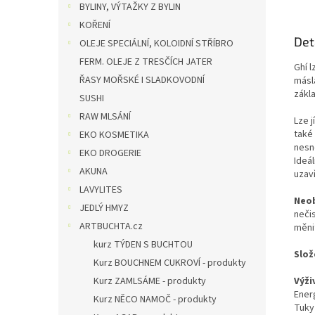
BYLINY, VÝTAŽKY Z BYLIN
KOŘENÍ
Det
OLEJE SPECIÁLNÍ, KOLOIDNÍ STŘÍBRO
FERM. OLEJE Z TRESČÍCH JATER
Ghí l
ŘASY MOŘSKÉ I SLADKOVODNÍ
másla
zákl
SUSHI
RAW MLSÁNÍ
Lze 
také
EKO KOSMETIKA
nesn
EKO DROGERIE
Ideá
AKUNA
uzavř
LAVYLITES
Neob
JEDLÝ HMYZ
nečis
ARTBUCHTA.cz
měni
kurz TÝDEN S BUCHTOU
Slož
Kurz BOUCHNEM CUKROVÍ - produkty
Kurz ZAMLSÁME - produkty
Výži
Ener
Kurz NĚCO NAMOČ - produkty
Tuky