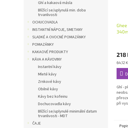
Ghí a kakaová másla
Blížící se/uplynulá min. doba
trvanlivosti
OCHUCOVADLA
Ghee
INSTANTNÍ NÁPOJE, SMETANY
340ml
SLADKÉ A OVOCNÉ POMAZÁNKY
POMAZÁNKY
KAKAOVÉ PRODUKTY
218 
KÁVA A KÁVOVINY
Měrná
64,12 
Instantní kávy
cena:
Mleté kávy
D
Zrnkové kávy
Ghí - 
Obilné kávy
neobsa
Kávy bez kofeinu
přiroz
při vy
Dochucovadla kávy
smažen
Blížící se/uplynulé minimální datum
nevzni
trvanlivosti - MDT
látky.
ČAJE
Popi