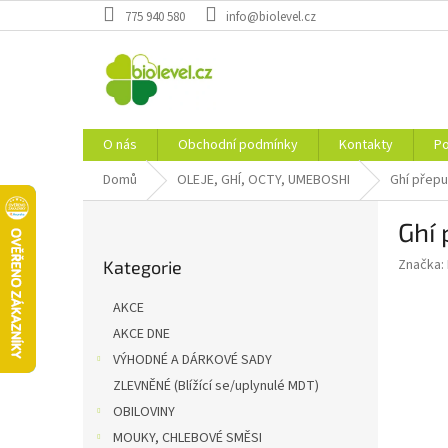
Přejít
775 940 580
info@biolevel.cz
na
obsah
O nás
Obchodní podmínky
Kontakty
Po
Domů
OLEJE, GHÍ, OCTY, UMEBOSHI
Ghí přepu
P
Ghí 
o
Přeskočit
s
Značka:
Kategorie
kategorie
t
r
AKCE
a
AKCE DNE
n
VÝHODNÉ A DÁRKOVÉ SADY
n
í
ZLEVNĚNÉ (Blížící se/uplynulé MDT)
p
OBILOVINY
a
MOUKY, CHLEBOVÉ SMĚSI