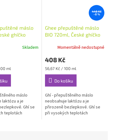
448 Kč
–8 %
puštěné máslo
Ghee přepuštěné máslo
eské ghíčko
BIO 720ml, České ghíčko
Skladem
Momentálně nedostupné
408 Kč
Měrná
100 ml
56,67 Kč / 100 ml
cena:
šíku
Do košíku
uštěného máslo
Ghí - přepuštěného máslo
 laktózu a je
neobsahuje laktózu a je
bezlepkové. Ghí se
přirozeně bezlepkové. Ghí se
ch teplotách
při vysokých teplotách
přepaluje,
smažení nepřepaluje,
těžce stravitelné
nevznikají těžce stravitelné
látky.