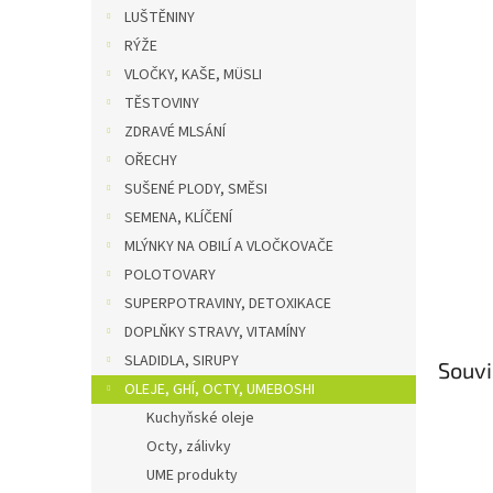
n
LUŠTĚNINY
e
RÝŽE
l
VLOČKY, KAŠE, MÜSLI
TĚSTOVINY
ZDRAVÉ MLSÁNÍ
OŘECHY
SUŠENÉ PLODY, SMĚSI
SEMENA, KLÍČENÍ
MLÝNKY NA OBILÍ A VLOČKOVAČE
POLOTOVARY
SUPERPOTRAVINY, DETOXIKACE
DOPLŇKY STRAVY, VITAMÍNY
SLADIDLA, SIRUPY
Souvi
OLEJE, GHÍ, OCTY, UMEBOSHI
Kuchyňské oleje
Octy, zálivky
UME produkty