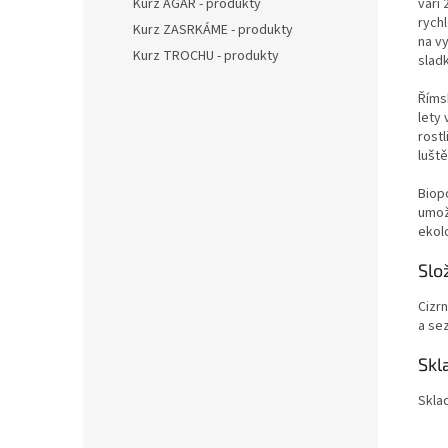
Kurz AGAR - produkty
vaří 
rychl
Kurz ZASRKÁME - produkty
na vy
Kurz TROCHU - produkty
slad
Říms
lety 
rostl
lušt
Biopo
umož
ekol
Slo
Cizr
a se
Skl
Sklad