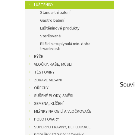
n
LUŠTĚNINY
e
Standartní balení
l
Gastro balení
Luštěninové produkty
Sterilované
Blížící se/uplynulá min. doba
trvanlivosti
RÝŽE
VLOČKY, KAŠE, MÜSLI
TĚSTOVINY
ZDRAVÉ MLSÁNÍ
Souvi
OŘECHY
SUŠENÉ PLODY, SMĚSI
SEMENA, KLÍČENÍ
MLÝNKY NA OBILÍ A VLOČKOVAČE
POLOTOVARY
SUPERPOTRAVINY, DETOXIKACE