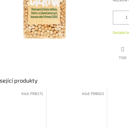
Můžeme d
Detailní 
TISK
sející produkty
Kód:
PRB271
Kód:
PRB015