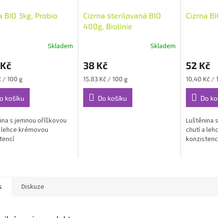
a BIO 3kg, Probio
Cizrna sterilovaná BIO
Cizrna B
400g, Biolinie
Skladem
Skladem
 Kč
38 Kč
52 Kč
Měrná
Měrná
č / 100 g
15,83 Kč / 100 g
10,40 Kč / 
cena:
cena:
o košíku
Do košíku
Do ko
ina s jemnou oříškovou
Luštěnina 
a lehce krémovou
chutí a le
tencí
konzistenc
s
Diskuze