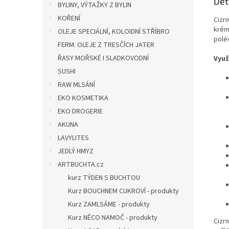
Det
BYLINY, VÝTAŽKY Z BYLIN
KOŘENÍ
Cizrn
krém
OLEJE SPECIÁLNÍ, KOLOIDNÍ STŘÍBRO
polév
FERM. OLEJE Z TRESČÍCH JATER
ŘASY MOŘSKÉ I SLADKOVODNÍ
Využ
SUSHI
RAW MLSÁNÍ
EKO KOSMETIKA
EKO DROGERIE
AKUNA
LAVYLITES
JEDLÝ HMYZ
ARTBUCHTA.cz
kurz TÝDEN S BUCHTOU
Kurz BOUCHNEM CUKROVÍ - produkty
Kurz ZAMLSÁME - produkty
Kurz NĚCO NAMOČ - produkty
Cizr