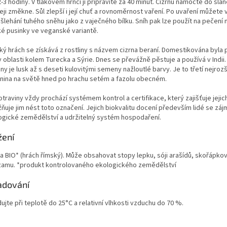
2-3 hodiny. V tlakovém hrnci ji připravíte za 40 minut. Cizrnu namočte do sla
eji změkne. Sůl zlepší i její chuť a rovnoměrnost vaření. Po uvaření můžete 
šlehání tuhého sněhu jako z vaječného bílku. Sníh pak lze použít na pečení
ké pusinky ve veganské variantě.
ký hrách se získává z rostliny s názvem cizrna beraní. Domestikována byla 
v oblasti kolem Turecka a Sýrie. Dnes se převážně pěstuje a používá v Indii
iny je lusk až s deseti kulovitými semeny nažloutlé barvy. Je to třetí nejrozš
ěnina na světě hned po hrachu setém a fazolu obecném.
traviny vždy prochází systémem kontrol a certifikace, který zajišťuje jejich
ňuje jim nést toto označení. Jejich biokvalitu docení především lidé se zá
ogické zemědělství a udržitelný systém hospodaření.
žení
na BIO* (hrách římský). Může obsahovat stopy lepku, sóji arašídů, skořápko
zamu. *produkt kontrolovaného ekologického zemědělství
adování
ujte při teplotě do 25°C a relativní vlhkosti vzduchu do 70 %.