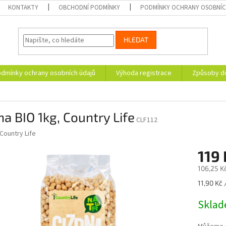
KONTAKTY
OBCHODNÍ PODMÍNKY
PODMÍNKY OCHRANY OSOBNÍC
HLEDAT
dmínky ochrany osobních údajů
Výhoda registrace
Způsoby d
na BIO 1kg, Country Life
CLF112
Country Life
119 
106,25 K
Měrná
11,90 Kč 
cena:
Skla