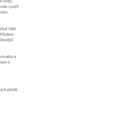
né vody,
vodu využít
 nebo
před 7000
. Plodem
ířenější
 kvalitu a
jmem o
vých plodů