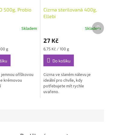
IO 500g, Probio
Cizrna sterilovaná 400g,
Ellebi
Další
Skladem
Skladem
produkt
27 Kč
Měrná
100 g
6,75 Kč / 100 g
cena:
šíku
Do košíku
s jemnou oříškovou
Cizrna ve slaném nálevu je
hce krémovou
ideální pro chvíle, kdy
í
potřebujete mít rychle
uvařeno.