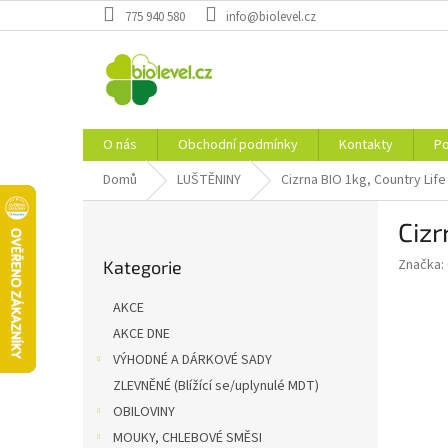
Přejít
775 940 580
info@biolevel.cz
na
obsah
O nás
Obchodní podmínky
Kontakty
Po
Domů
LUŠTĚNINY
Cizrna BIO 1kg, Country Life
P
Cizr
o
Přeskočit
s
Značka:
Kategorie
kategorie
t
r
AKCE
a
AKCE DNE
n
VÝHODNÉ A DÁRKOVÉ SADY
n
í
ZLEVNĚNÉ (Blížící se/uplynulé MDT)
p
OBILOVINY
a
MOUKY, CHLEBOVÉ SMĚSI