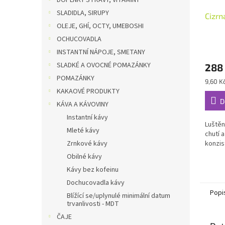
DOPLŇKY STRAVY, VITAMÍNY
SLADIDLA, SIRUPY
Cizrn
OLEJE, GHÍ, OCTY, UMEBOSHI
OCHUCOVADLA
INSTANTNÍ NÁPOJE, SMETANY
SLADKÉ A OVOCNÉ POMAZÁNKY
288
POMAZÁNKY
Měrná
9,60 K
cena:
KAKAOVÉ PRODUKTY
D
KÁVA A KÁVOVINY
Instantní kávy
Luštěn
Mleté kávy
chutí 
Zrnkové kávy
konzis
Obilné kávy
Kávy bez kofeinu
Dochucovadla kávy
Popi
Blížící se/uplynulé minimální datum
trvanlivosti - MDT
ČAJE