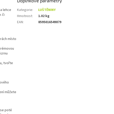
Doplňkové parametry
 a lehce
Kategorie
:
LUŠTĚNINY
 či
Hmotnost
:
1.02 kg
EAN
:
8595016549879
hrách místo
 krémovou
izrnu
u, tvořte
nového
žení můžete
 se poté