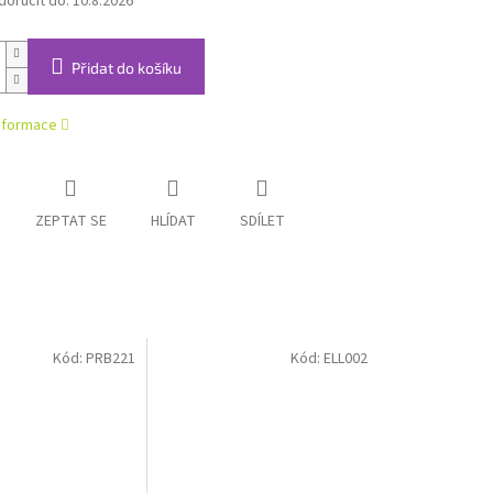
oručit do:
10.8.2026
Přidat do košíku
informace
ZEPTAT SE
HLÍDAT
SDÍLET
Kód:
PRB221
Kód:
ELL002