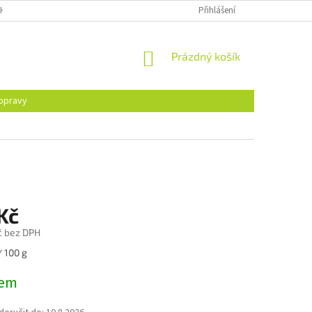
H ÚDAJŮ
Přihlášení
NÁKUPNÍ
Prázdný košík
KOŠÍK
opravy
Kč
č bez DPH
/ 100 g
dem