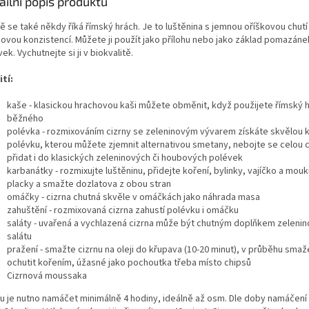
ailní popis produktu
ě se také někdy říká římský hrách. Je to luštěnina s jemnou oříškovou chutí
ovou konzistencí. Můžete ji použít jako přílohu nebo jako základ pomazánek
ek. Vychutnejte si ji v biokvalitě.
ití:
kaše - klasickou hrachovou kaši můžete obměnit, když použijete římský 
běžného
polévka - rozmixováním cizrny se zeleninovým vývarem získáte skvělou
polévku, kterou můžete zjemnit alternativou smetany, nebojte se celou c
přidat i do klasických zeleninových či houbových polévek
karbanátky - rozmixujte luštěninu, přidejte koření, bylinky, vajíčko a mouk
placky a smažte dozlatova z obou stran
omáčky - cizrna chutná skvěle v omáčkách jako náhrada masa
zahuštění - rozmixovaná cizrna zahustí polévku i omáčku
saláty - uvařená a vychlazená cizrna může být chutným doplňkem zeleni
salátu
pražení - smažte cizrnu na oleji do křupava (10-20 minut), v průběhu sma
ochutit kořením, úžasné jako pochoutka třeba místo chipsů
Cizrnová moussaka
nu je nutno namáčet minimálně 4 hodiny, ideálně až osm. Dle doby namáčení