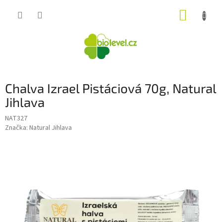
Přejít
NÁKUP
na
obsah
KOŠÍK
Chalva Izrael Pistáciová 70g, Natural
Jihlava
NAT327
Značka:
Natural Jihlava