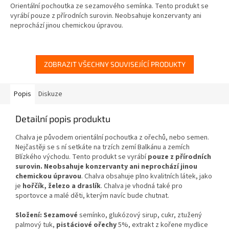
Orientální pochoutka ze sezamového semínka. Tento produkt se
vyrábí pouze z přírodních surovin. Neobsahuje konzervanty ani
neprochází jinou chemickou úpravou.
ZOBRAZIT VŠECHNY SOUVISEJÍCÍ PRODUKTY
Popis
Diskuze
Detailní popis produktu
Chalva je původem orientální pochoutka z ořechů, nebo semen.
Nejčastěji se s ní setkáte na trzích zemí Balkánu a zemích
Blízkého východu. Tento produkt se vyrábí
pouze z přírodních
surovin. Neobsahuje konzervanty ani neprochází jinou
chemickou úpravou
. Chalva obsahuje plno kvalitních látek, jako
je
hořčík, železo a draslík
. Chalva je vhodná také pro
sportovce a malé děti, kterým navíc bude chutnat.
Složení:
Sezamové
semínko, glukózový sirup, cukr, ztužený
palmový tuk,
pistáciové ořechy
5%, extrakt z kořene mydlice