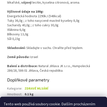
lékařské,
sójový
lecitin, kyselina citronová, aroma.
Výživové údaje na 100g:
Energetická hodnota 2290kJ (548kcal)
Tuky 36,0g ; z toho nasycené mastné kyseliny 8,0g
Sacharidy 40,0g ; z toho cukry 30,0g
Vláknina 6,0g
Bílkoviny 13,0g
Sůl 0,23g
Skladování:
Skladujte v suchu. Chraňte před teplem.
Země původu:
Izrael
Balení a distribuce:
Natural Jihlava JK s.r.o., Humpolecká
286/28, 586 01 Jihlava, Česká republika.
Doplňkové parametry
Kategorie
:
ZDRAVÉ MLSÁNÍ
Hmotnost
:
0.1 kg
EAN
:
8594010318009
Tento web používá soubory cookie. Dalším procházením