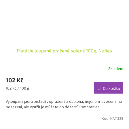
Pistácie loupané pražené solené 100g, Nuties
Skladem
102 Kč
Měrná
102 Kč / 100 g
Do košíku
cena:
Vyloupaná jádra pistacií , opražená a osolená, nejenom k večernímu
posezení, ale využít je můžete do dezertů i smoothies.
Kód:
NAT328