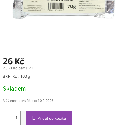
26 Kč
23,21 Kč bez DPH
Měrná
37,14 Kč / 100 g
cena:
Skladem
Můžeme doručit do:
10.8.2026
Přidat do košíku