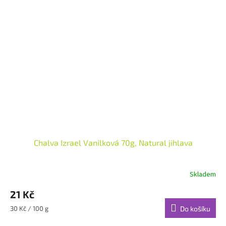
Chalva Izrael Vanilková 70g, Natural jihlava
Skladem
21 Kč
Měrná
30 Kč / 100 g
Do košíku
cena: