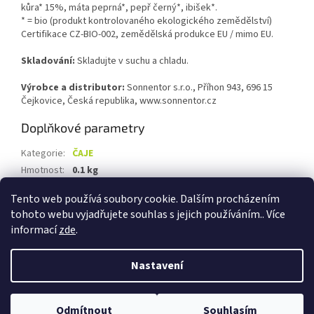
kůra* 15%, máta peprná*, pepř černý*, ibišek*
.
* = bio (produkt kontrolovaného ekologického zemědělství)
Certifikace CZ-BIO-002, zemědělská produkce EU / mimo EU.
Skladování:
Skladujte v suchu a chladu.
Výrobce a distributor:
Sonnentor s.r.o., Příhon 943, 696 15
Čejkovice, Česká republika, www.sonnentor.cz
Doplňkové parametry
Kategorie
:
ČAJE
Hmotnost
:
0.1 kg
EAN
:
9004145025721
Tento web používá soubory cookie. Dalším procházením
tohoto webu vyjadřujete souhlas s jejich používáním.. Více
Z
informací
zde
.
á
Vytvořil Shoptet
p
Nastavení
a
t
Copyright 2026
Biolevel.cz
. Všechna práva vyhrazena.
Upravit
í
Odmítnout
Souhlasím
nastavení cookies