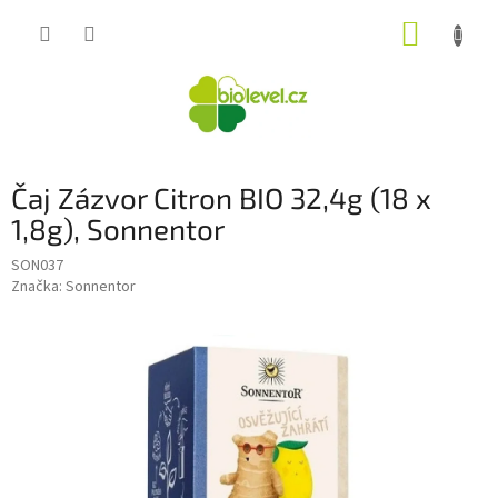
Přejít
NÁKUP
na
obsah
KOŠÍK
Čaj Zázvor Citron BIO 32,4g (18 x
1,8g), Sonnentor
SON037
Značka:
Sonnentor