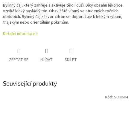
Bylinný čaj, který zahřeje a aktivuje tělo i duši. Díky obsahu lékořice
vzniká lehký nasládlý tón. Obzvláště vítaný ve studených ročních
obdobích. Bylinný čaj zázvor-citron se doporučuje k lehkým rybám,
thajským nebo orientálním pokrmům.
Detailní informace
ZEPTAT SE
HLÍDAT
SDÍLET
Související produkty
Kód:
SON604