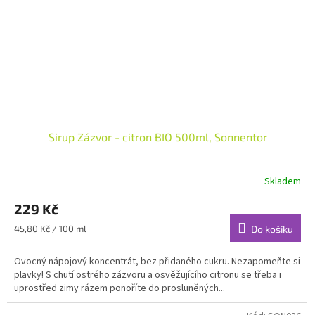
Sirup Zázvor - citron BIO 500ml, Sonnentor
Skladem
229 Kč
Měrná
45,80 Kč / 100 ml
Do košíku
cena:
Ovocný nápojový koncentrát, bez přidaného cukru. Nezapomeňte si
plavky! S chutí ostrého zázvoru a osvěžujícího citronu se třeba i
uprostřed zimy rázem ponoříte do prosluněných...