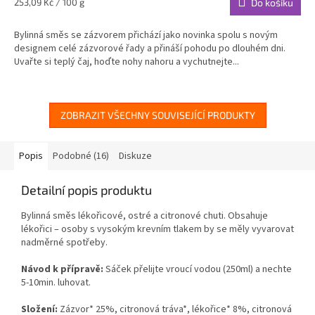
Měrná
253,09 Kč / 100 g
Do košíku
cena:
Bylinná směs se zázvorem přichází jako novinka spolu s novým
designem celé zázvorové řady a přináší pohodu po dlouhém dni.
Uvařte si teplý čaj, hoďte nohy nahoru a vychutnejte...
ZOBRAZIT VŠECHNY SOUVISEJÍCÍ PRODUKTY
Popis
Podobné (16)
Diskuze
Detailní popis produktu
Bylinná směs lékořicové, ostré a citronové chuti.
Obsahuje
lékořici – osoby s vysokým krevním tlakem by se měly vyvarovat
nadměrné spotřeby.
Návod k přípravě:
Sáček přelijte vroucí vodou (250ml) a nechte
5-10min. luhovat.
Složení:
Zázvor* 25%, citronová tráva*, lékořice* 8%, citronová