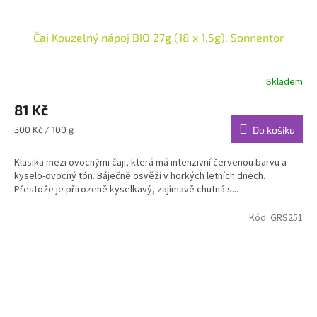
Čaj Kouzelný nápoj BIO 27g (18 x 1,5g), Sonnentor
Skladem
81 Kč
Měrná
300 Kč / 100 g
Do košíku
cena:
Klasika mezi ovocnými čaji, která má intenzivní červenou barvu a
kyselo-ovocný tón. Báječně osvěží v horkých letních dnech.
Přestože je přirozeně kyselkavý, zajímavě chutná s...
Kód:
GRS251