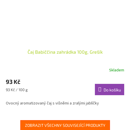
Čaj Babiččina zahrádka 100g, Grešík
Skladem
93 Kč
Měrná
93 Kč / 100 g
Do košíku
cena:
Ovocný aromatizovaný čaj s višněmi a zralými jablíčky
ZOBRAZIT VŠECHNY SOUVISEJÍCÍ PRODUKTY