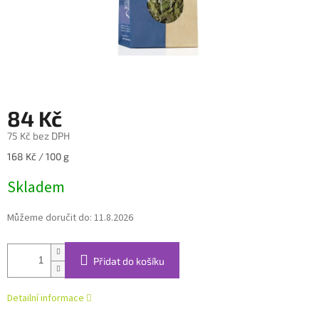
84 Kč
75 Kč bez DPH
Měrná
168 Kč / 100 g
cena:
Skladem
Můžeme doručit do:
11.8.2026
Přidat do košíku
Detailní informace