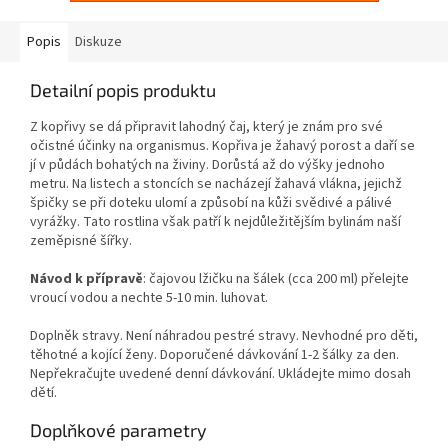
Popis
Diskuze
Detailní popis produktu
Z kopřivy se dá připravit lahodný čaj, který je znám pro své
očistné účinky na organismus. Kopřiva je žahavý porost a daří se
jí v půdách bohatých na živiny. Dorůstá až do výšky jednoho
metru. Na listech a stoncích se nacházejí žahavá vlákna, jejichž
špičky se při doteku ulomí a způsobí na kůži svědivé a pálivé
vyrážky. Tato rostlina však patří k nejdůležitějším bylinám naší
zeměpisné šířky.
Návod k přípravě
: čajovou lžičku na šálek (cca 200 ml) přelejte
vroucí vodou a nechte 5-10 min. luhovat.
Doplněk stravy. Není náhradou pestré stravy. Nevhodné pro děti,
těhotné a kojící ženy. Doporučené dávkování 1-2 šálky za den.
Nepřekračujte uvedené denní dávkování. Ukládejte mimo dosah
dětí.
Doplňkové parametry