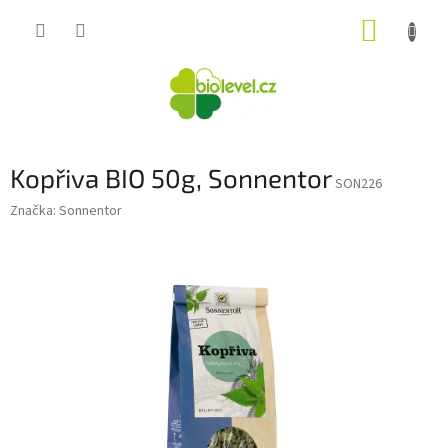
Přejít
NÁKUP
na
obsah
KOŠÍK
Kopřiva BIO 50g, Sonnentor
SON226
Značka:
Sonnentor