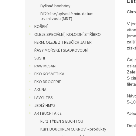
Det
Bylinné bonbóny
Citr
Blížící se/uplynulé min. datum
trvanlivosti (MDT)
V je
KOŘENÍ
víta
OLEJE SPECIÁLNÍ, KOLOIDNÍ STŘÍBRO
jemn
FERM. OLEJE Z TRESČÍCH JATER
zali
získ
ŘASY MOŘSKÉ I SLADKOVODNÍ
SUSHI
Čaj 
RAW MLSÁNÍ
osla
Zele
EKO KOSMETIKA
S ci
EKO DROGERIE
file
AKUNA
Návo
LAVYLITES
5-10
JEDLÝ HMYZ
ARTBUCHTA.cz
Skla
kurz TÝDEN S BUCHTOU
Dopl
Kurz BOUCHNEM CUKROVÍ - produkty