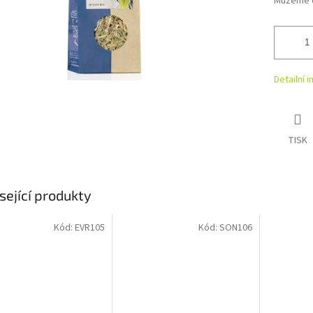
Můžeme d
Detailní 
TISK
sející produkty
Kód:
EVR105
Kód:
SON106