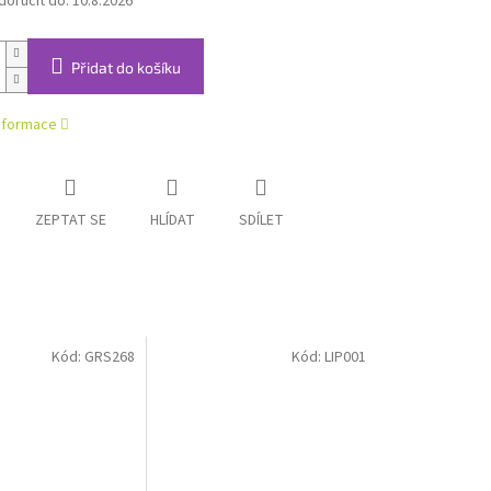
oručit do:
10.8.2026
Přidat do košíku
informace
ZEPTAT SE
HLÍDAT
SDÍLET
Kód:
GRS268
Kód:
LIP001