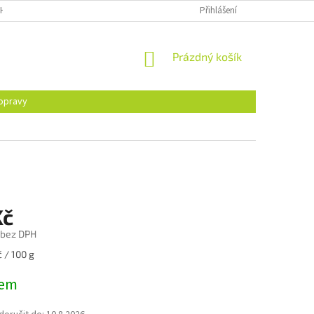
H ÚDAJŮ
Přihlášení
NÁKUPNÍ
Prázdný košík
KOŠÍK
opravy
Kč
 bez DPH
 / 100 g
dem