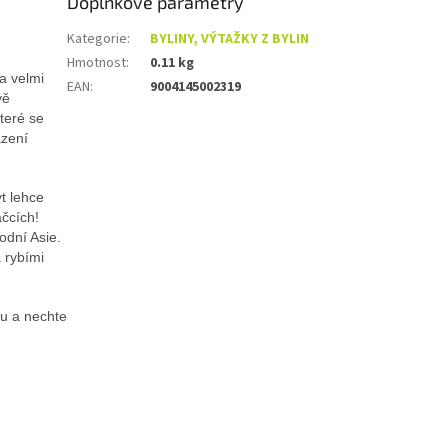
Doplňkové parametry
Kategorie
:
BYLINY, VÝTAŽKY Z BYLIN
Hmotnost
:
0.11 kg
a velmi
EAN
:
9004145002319
vě
teré se
azení
t lehce
áčcích!
odní Asie.
 rybími
ou a nechte