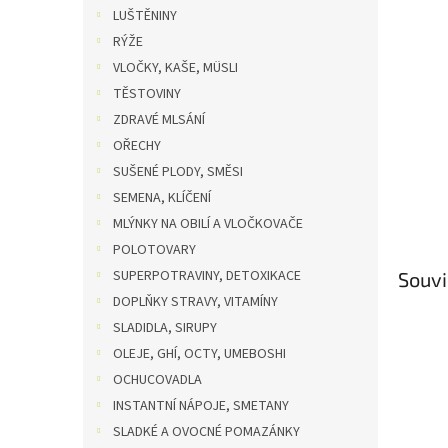
n
LUŠTĚNINY
e
RÝŽE
l
VLOČKY, KAŠE, MÜSLI
TĚSTOVINY
ZDRAVÉ MLSÁNÍ
OŘECHY
SUŠENÉ PLODY, SMĚSI
SEMENA, KLÍČENÍ
MLÝNKY NA OBILÍ A VLOČKOVAČE
POLOTOVARY
SUPERPOTRAVINY, DETOXIKACE
Souvi
DOPLŇKY STRAVY, VITAMÍNY
SLADIDLA, SIRUPY
OLEJE, GHÍ, OCTY, UMEBOSHI
OCHUCOVADLA
INSTANTNÍ NÁPOJE, SMETANY
SLADKÉ A OVOCNÉ POMAZÁNKY