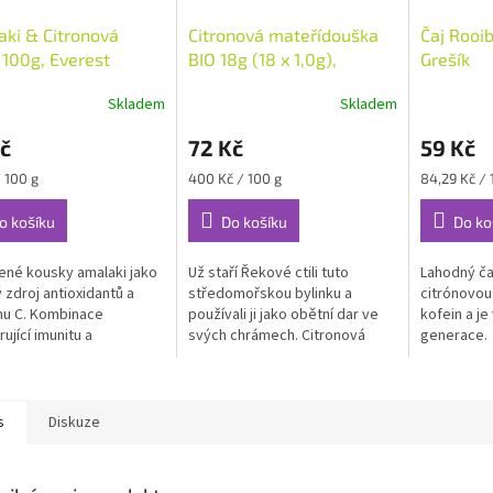
ki & Citronová
Citronová mateřídouška
Čaj Rooib
 100g, Everest
BIO 18g (18 x 1,0g),
Grešík
veda
Sonnentor
Skladem
Skladem
č
72 Kč
59 Kč
Měrná
Měrná
/ 100 g
400 Kč / 100 g
84,29 Kč / 
cena:
cena:
o košíku
Do košíku
Do ko
né kousky amalaki jako
Už staří Řekové ctili tuto
Lahodný ča
 zdroj antioxidantů a
středomořskou bylinku a
citrónovou
nu C. Kombinace
používali ji jako obětní dar ve
kofein a j
ující imunitu a
svých chrámech. Citronová
generace.
lizaci organismu.
mateřídouška vás okouzlí svou
svěží ovocně-bylinnou chutí v
horké i...
s
Diskuze