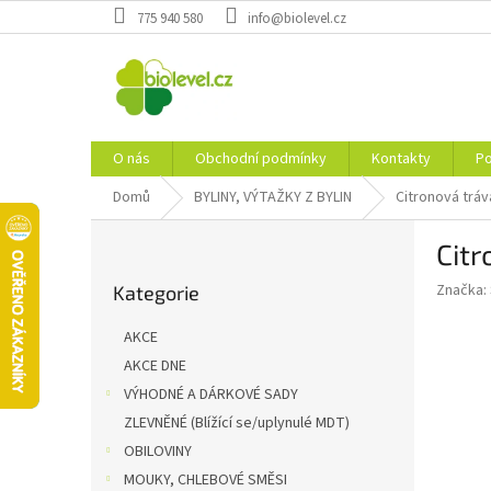
Přejít
775 940 580
info@biolevel.cz
na
obsah
O nás
Obchodní podmínky
Kontakty
Po
Domů
BYLINY, VÝTAŽKY Z BYLIN
Citronová tráv
P
Citr
o
Přeskočit
s
Značka:
Kategorie
kategorie
t
r
AKCE
a
AKCE DNE
n
VÝHODNÉ A DÁRKOVÉ SADY
n
í
ZLEVNĚNÉ (Blížící se/uplynulé MDT)
p
OBILOVINY
a
MOUKY, CHLEBOVÉ SMĚSI