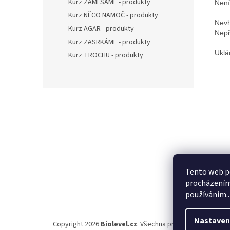
Kurz ZAMLSÁME - produkty
Není
Kurz NĚCO NAMOČ - produkty
Nevh
Kurz AGAR - produkty
Nepř
Kurz ZASRKÁME - produkty
Uklá
Kurz TROCHU - produkty
Z
á
p
a
t
í
Tento web po
procházením 
používáním..
Nastaven
Copyright 2026
Biolevel.cz
. Všechna práva vyhrazena.
Up