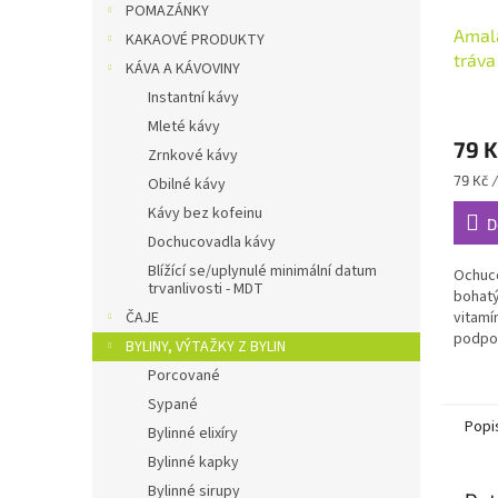
POMAZÁNKY
Amala
KAKAOVÉ PRODUKTY
tráva
KÁVA A KÁVOVINY
Ayur
Instantní kávy
Mleté kávy
79 K
Zrnkové kávy
Měrná
79 Kč 
Obilné kávy
cena:
Kávy bez kofeinu
D
Dochucovadla kávy
Blížící se/uplynulé minimální datum
Ochuce
trvanlivosti - MDT
bohatý
ČAJE
vitamí
podpor
BYLINY, VÝTAŽKY Z BYLIN
revita
Porcované
Sypané
Popi
Bylinné elixíry
Bylinné kapky
Bylinné sirupy