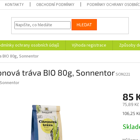
KONTAKTY
OBCHODNÍ PODMÍNKY
PODMÍNKY OCHRANY OSOBNÍC
HLEDAT
dmínky ochrany osobních údajů
Výhoda registrace
Způsoby d
a BIO 80g, Sonnentor
onová tráva BIO 80g, Sonnentor
SON221
Sonnentor
85 
75,89 Kč
Měrná
106,25 Kč
cena:
Skla