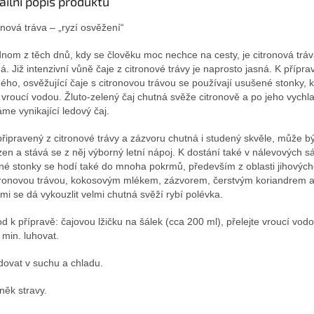
ailní popis produktu
onová tráva – „ryzí osvěžení“
dnom z těch dnů, kdy se člověku moc nechce na cesty, je citronová tráv
ná. Již intenzivní vůně čaje z citronové trávy je naprosto jasná. K přípra
ého, osvěžující čaje s citronovou trávou se používají usušené stonky, k
jí vroucí vodou. Žluto-zelený čaj chutná svěže citronově a po jeho vychl
áme vynikající ledový čaj.
připravený z citronové trávy a zázvoru chutná i studený skvěle, může bý
zen a stává se z něj výborný letní nápoj. K dostání také v nálevových s
né stonky se hodí také do mnoha pokrmů, především z oblasti jihových
tronovou trávou, kokosovým mlékem, zázvorem, čerstvým koriandrem a
tami se dá vykouzlit velmi chutná svěží rybí polévka.
d k přípravě: čajovou lžičku na šálek (cca 200 ml), přelejte vroucí vod
 min. luhovat.
dovat v suchu a chladu.
něk stravy.