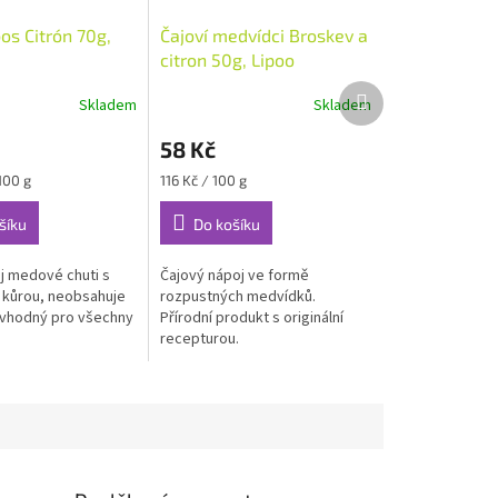
os Citrón 70g,
Čajoví medvídci Broskev a
citron 50g, Lipoo
Další
Skladem
Skladem
produkt
58 Kč
Měrná
100 g
116 Kč / 100 g
cena:
šíku
Do košíku
j medové chuti s
Čajový nápoj ve formě
 kůrou, neobsahuje
rozpustných medvídků.
e vhodný pro všechny
Přírodní produkt s originální
recepturou.