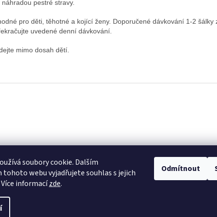
 náhradou pestré stravy.
odné pro děti, těhotné a kojící ženy. Doporučené dávkování 1-2 šálky 
ekračujte uvedené denní dávkování.
dejte mimo dosah dětí.
užívá soubory cookie. Dalším
Odmítnout
tohoto webu vyjadřujete souhlas s jejich
 Více informací
zde
.
í
ravit nastavení cookies