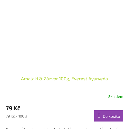
Amalaki & Zázvor 100g, Everest Ayurveda
Skladem
79 Kč
Měrná
79 Kč / 100 g
Do košíku
cena: