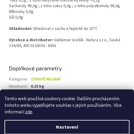
Tuky 0,1g ; z toho nasycené mastné kyseliny <0,1g
Sacharidy 98,0g ; z toho cukry 0,0g ; z toho polyalkoholy 98,0g
Bílkoviny 0,0g
Sůl 0,0g
Skladování:
Skladovat v suchu a teplotě do 25°C
Výrobce a distributor:
Valdemar Grešík - Natura s.r.o., Saská
134/60, 405 02 Děčín - Bělá
Doplňkové parametry
Kategorie
:
ZDRAVÉ MLSÁNÍ
Hmotnost
:
0.15 kg
EAN
:
8595122390006
Tento web používá soubory cookie. Dalším procházením
tohoto webu vyjadřujete souhlas s jejich používáním.. Více
Z
informací
zde
.
á
Vytvořil Shoptet
p
Nastavení
a