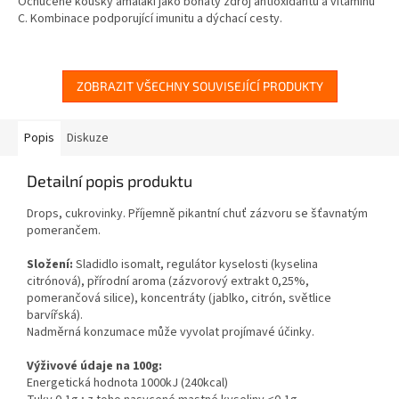
Ochucené kousky amalaki jako bohatý zdroj antioxidantů a vitamínu
C. Kombinace podporující imunitu a dýchací cesty.
ZOBRAZIT VŠECHNY SOUVISEJÍCÍ PRODUKTY
Popis
Diskuze
Detailní popis produktu
Drops, cukrovinky. Příjemně pikantní chuť zázvoru se šťavnatým
pomerančem.
Složení:
Sladidlo isomalt, regulátor kyselosti (kyselina
citrónová),
přírodní aroma (zázvorový extrakt 0,25%,
pomerančová silice), koncentráty (jablko, citrón, světlice
barvířská).
Nadměrná konzumace může vyvolat projímavé účinky.
Výživové údaje na 100g:
Energetická hodnota 1000kJ (240kcal)