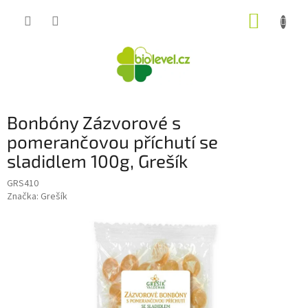
Přejít
NÁKUP
na
obsah
KOŠÍK
Bonbóny Zázvorové s
pomerančovou příchutí se
sladidlem 100g, Grešík
GRS410
Značka:
Grešík