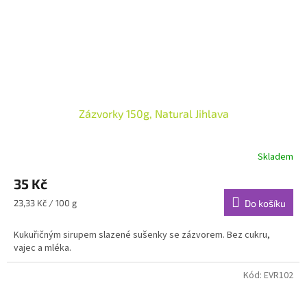
Zázvorky 150g, Natural Jihlava
Skladem
35 Kč
Měrná
23,33 Kč / 100 g
Do košíku
cena:
Kukuřičným sirupem slazené sušenky se zázvorem. Bez cukru,
vajec a mléka.
Kód:
EVR102