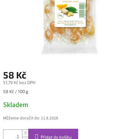
58 Kč
51,79 Kč bez DPH
Měrná
58 Kč / 100 g
cena:
Skladem
Můžeme doručit do:
11.8.2026
Přidat do košíku