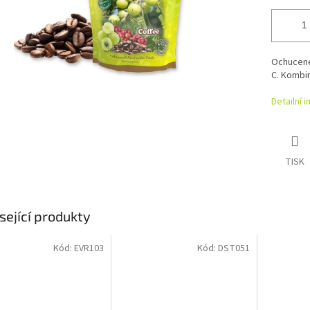
Ochucené 
C. Kombin
Detailní 
TISK
sející produkty
Kód:
EVR103
Kód:
DST051