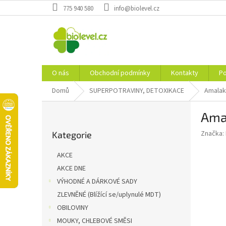
Přejít
775 940 580
info@biolevel.cz
na
obsah
O nás
Obchodní podmínky
Kontakty
Po
Domů
SUPERPOTRAVINY, DETOXIKACE
Amalak
P
Ama
o
Přeskočit
s
Značka:
Kategorie
kategorie
t
r
AKCE
a
AKCE DNE
n
VÝHODNÉ A DÁRKOVÉ SADY
n
í
ZLEVNĚNÉ (Blížící se/uplynulé MDT)
p
OBILOVINY
a
MOUKY, CHLEBOVÉ SMĚSI