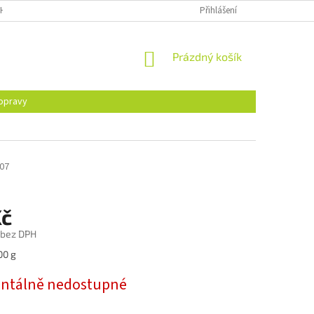
H ÚDAJŮ
Přihlášení
NÁKUPNÍ
Prázdný košík
KOŠÍK
opravy
07
Kč
 bez DPH
00 g
tálně nedostupné