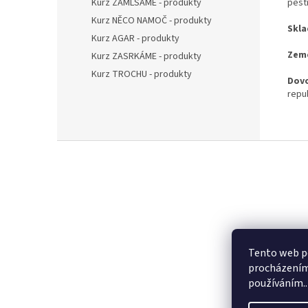
Kurz ZAMLSÁME - produkty
pest
Kurz NĚCO NAMOČ - produkty
Skla
Kurz AGAR - produkty
Zem
Kurz ZASRKÁME - produkty
Kurz TROCHU - produkty
Dovo
repu
Z
á
p
a
t
í
Tento web po
procházením 
používáním..