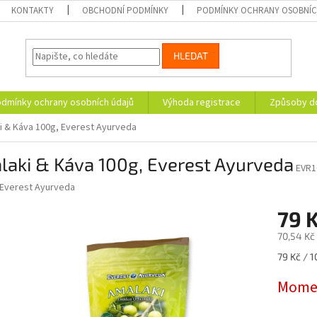
KONTAKTY
OBCHODNÍ PODMÍNKY
PODMÍNKY OCHRANY OSOBNÍC
HLEDAT
dmínky ochrany osobních údajů
Výhoda registrace
Způsoby d
i & Káva 100g, Everest Ayurveda
laki & Káva 100g, Everest Ayurveda
EVR1
Everest Ayurveda
79 
70,54 Kč
Měrná
79 Kč / 1
cena:
Momen