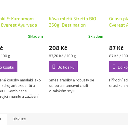
aki & Kardamom
Káva mletá Stretto BIO
Guava pl
 Everest Ayurveda
250g, Destination
Everest 
Skladem
Skladem
č
208 Kč
87 Kč
Měrná
Měrná
/ 100 g
83,20 Kč / 100 g
87 Kč / 100
cena:
cena:
o košíku
Do košíku
Do ko
né kousky amalaki jako
Směs arabiky a robusty se
Přírodní zd
 zdroj antioxidantů a
silnou a intensivní chutí
draslíku a 
nu C. Kombinace
v italském stylu
ující imunitu a zažívání.
s
Diskuze