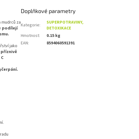
Doplňkové parametry
h mudrců za
SUPERPOTRAVINY,
Kategorie
:
e
podílejí
DETOXIKACE
ismu.
Hmotnost
:
0.15 kg
EAN
:
8594060591391
řství jako
í
příznivě
 C
yčerpání.
í.
hradu