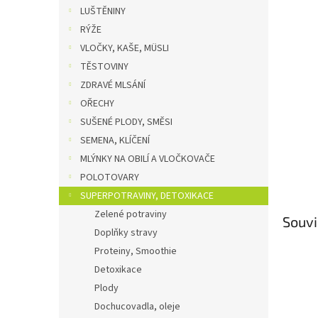
n
LUŠTĚNINY
e
RÝŽE
l
VLOČKY, KAŠE, MÜSLI
TĚSTOVINY
ZDRAVÉ MLSÁNÍ
OŘECHY
SUŠENÉ PLODY, SMĚSI
SEMENA, KLÍČENÍ
MLÝNKY NA OBILÍ A VLOČKOVAČE
POLOTOVARY
SUPERPOTRAVINY, DETOXIKACE
Zelené potraviny
Souvi
Doplňky stravy
Proteiny, Smoothie
Detoxikace
Plody
Dochucovadla, oleje