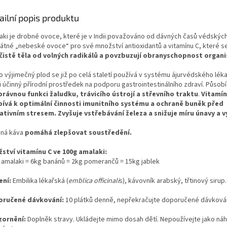
ailní popis produktu
aki je drobné ovoce, které
je v Indii považováno od dávných časů védskýc
átné „nebeské ovoce“ pro své množství antioxidantů a vitamínu C, které s
čistě těla od volných radikálů a povzbuzují obranyschopnost organ
 výjimečný plod se již po celá staletí používá v systému ájurvédského léka
i účinný přírodní prostředek na podporu gastrointestinálního zdraví. Působ
právnou funkci žaludku, trávicího ústrojí a střevního traktu
.
Vitamín
pívá k optimální činnosti imunitního systému a ochraně buněk před
ativním stresem. Zvyšuje vstřebávání železa a snižuje míru únavy a v
aná káva
pomáhá zlepšovat soustředění.
ství vitamínu C ve 100g amalaki:
 amalaki = 6kg banánů = 2kg pomerančů = 15kg jablek
ení:
Embilika lékařská (
emblica officinali
s)
, kávovník arabský, třtinový sirup.
oručené dávkování:
10 plátků denně, nepřekračujte doporučené dávkován
ornění:
Doplněk stravy. Ukládejte mimo dosah dětí. Nepoužívejte jako ná