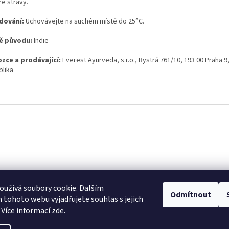
ré stravy.
dování:
Uchovávejte na suchém místě do 25°C.
ě původu:
Indie
zce a prodávající:
Everest Ayurveda, s.r.o., Bystrá 761/10, 193 00 Praha 9
blika
užívá soubory cookie. Dalším
Odmítnout
tohoto webu vyjadřujete souhlas s jejich
 Více informací
zde
.