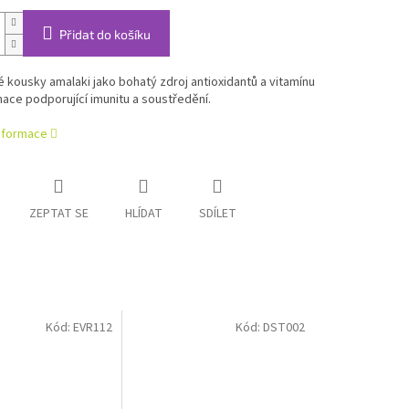
Přidat do košíku
kousky amalaki jako bohatý zdroj antioxidantů a vitamínu
ace podporující imunitu a soustředění.
informace
ZEPTAT SE
HLÍDAT
SDÍLET
Kód:
EVR112
Kód:
DST002