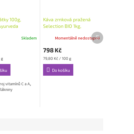
átky 100g,
Káva zrnková pražená
Ayurveda
Selection BIO 1kg,
Destination
Další
Skladem
Momentálně nedostupné
produkt
798 Kč
Měrná
 g
79,80 Kč / 100 g
cena:
šíku
Do košíku
roj vitamínů C a A,
vlákniny