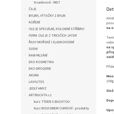
trvanlivosti - MDT
Det
ČAJE
BYLINY, VÝTAŽKY Z BYLIN
Amal
KOŘENÍ
posv
na o
OLEJE SPECIÁLNÍ, KOLOIDNÍ STŘÍBRO
FERM. OLEJE Z TRESČÍCH JATER
Tento
ŘASY MOŘSKÉ I SLADKOVODNÍ
velm
na s
SUSHI
přis
RAW MLSÁNÍ
oxid
EKO KOSMETIKA
Přid
EKO DROGERIE
AKUNA
Množ
100g
LAVYLITES
JEDLÝ HMYZ
Slož
ARTBUCHTA.cz
Dop
kurz TÝDEN S BUCHTOU
Kurz BOUCHNEM CUKROVÍ - produkty
Upoz