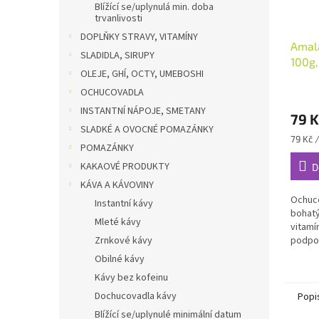
Blížící se/uplynulá min. doba
trvanlivosti
DOPLŇKY STRAVY, VITAMÍNY
Amal
SLADIDLA, SIRUPY
100g,
OLEJE, GHÍ, OCTY, UMEBOSHI
OCHUCOVADLA
INSTANTNÍ NÁPOJE, SMETANY
79 K
SLADKÉ A OVOCNÉ POMAZÁNKY
Měrná
79 Kč 
POMAZÁNKY
cena:
KAKAOVÉ PRODUKTY
D
KÁVA A KÁVOVINY
Ochuce
Instantní kávy
bohatý
Mleté kávy
vitamí
Zrnkové kávy
podpor
Obilné kávy
Kávy bez kofeinu
Dochucovadla kávy
Popi
Blížící se/uplynulé minimální datum